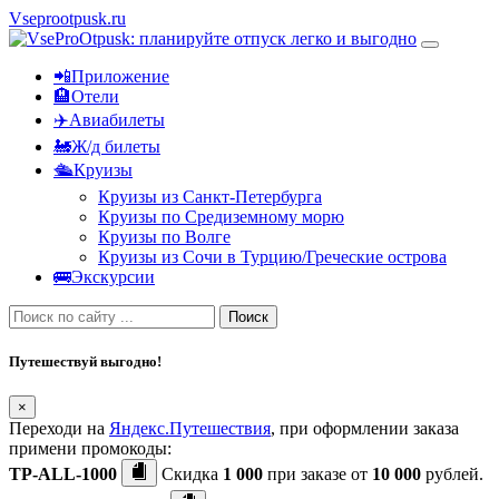
Vseprootpusk.ru
📲Приложение
🏨Отели
✈️Авиабилеты
🚂Ж/д билеты
🛳Круизы
Круизы из Санкт-Петербурга
Круизы по Средиземному морю
Круизы по Волге
Круизы из Сочи в Турцию/Греческие острова
🚌Экскурсии
Поиск
Путешествуй выгодно!
×
Переходи на
Яндекс.Путешествия
, при оформлении заказа
примени промокоды:
TP-ALL-1000
Скидка
1 000
при заказе от
10 000
рублей.