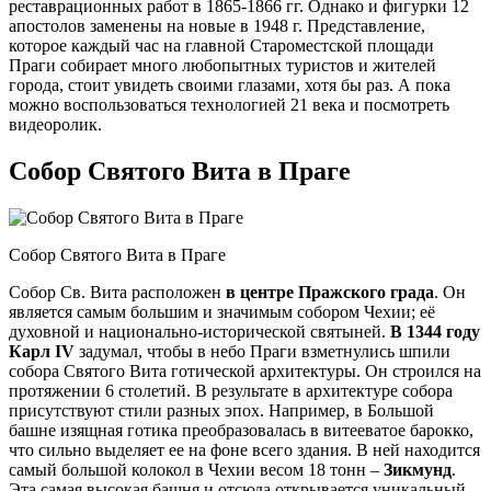
реставрационных работ в 1865-1866 гг. Однако и фигурки 12
апостолов заменены на новые в 1948 г. Представление,
которое каждый час на главной Староместской площади
Праги собирает много любопытных туристов и жителей
города, стоит увидеть своими глазами, хотя бы раз. А пока
можно воспользоваться технологией 21 века и посмотреть
видеоролик.
Собор Святого Вита в Праге
Собор Святого Вита в Праге
Собор Св. Вита расположен
в центре Пражского града
. Он
является самым большим и значимым собором Чехии; её
духовной и национально-исторической святыней.
В 1344 году
Карл IV
задумал, чтобы в небо Праги взметнулись шпили
собора Святого Вита готической архитектуры. Он строился на
протяжении 6 столетий. В результате в архитектуре собора
присутствуют стили разных эпох. Например, в Большой
башне изящная готика преобразовалась в витееватое барокко,
что сильно выделяет ее на фоне всего здания. В ней находится
самый большой колокол в Чехии весом 18 тонн –
Зикмунд
.
Эта самая высокая башня и отсюда открывается уникальный