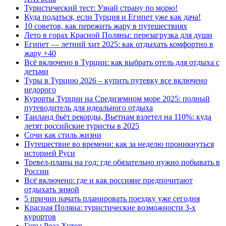
Туристический тест: Узнай страну по морю!
Куда податься, если Турция и Египет уже как дача!
10 советов, как пережить жару в путешествиях
Лето в горах Красной Поляны: перезагрузка для души
Египет — летний хит 2025: как отдыхать комфортно в
жару +40
Всё включено в Турции: как выбрать отель для отдыха с
детьми
Туры в Турцию 2026 – купить путевку все включено
недорого
Курорты Турции на Средиземном море 2025: полный
путеводитель для идеального отдыха
Таиланд бьёт рекорды, Вьетнам взлетел на 110%: куда
летят российские туристы в 2025
Сочи как стиль жизни
Путешествие во времени: как за неделю проникнуться
историей Руси
Тревел-планы на год: где обязательно нужно побывать в
России
Всё включено: где и как россияне предпочитают
отдыхать зимой
5 причин начать планировать поездку уже сегодня
Красная Поляна: туристические возможности 3-х
курортов
Горы Роза Хутор