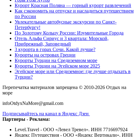
Курорт Красная Поляна — горный курорт развлечений
Как сэкономить на отпуске и насладиться путешествием
по России
Увлекательные автобусные экскурсии по Санкт-
Петербургу!
По Золотому Кольцу России: Изумительные Города
Отель Альфа Сириус и 3 квартала: Морской,
Прибрежный, Заповедный
3 курорта в горах Сочи. Какой лучше?
Курорты на островах Греции
Курорты Турции на Средиземном море
Курорты Турции на Эгейском море 2025
Эгейское море или Средиземное: где лучше отдыхать в
Турции?
Перепечатка материалов запрещена © 2010-2026 Отдых на
море
infoOtdyxNaMore@gmail.com
Подписывайтесь на канал в Яндекс Дзен
Партнеры - Реклама:
Level.Travel - ООО «Левел Тревел». ИНН 7716697924
Яндекс Путешествия - ООО «Яндекс Вертикали». ИНН