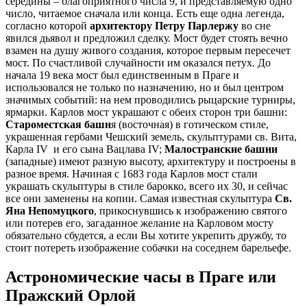
середины – благоприятного числа 9, и представляемую одно
число, читаемое сначала или конца. Есть еще одна легенда,
согласно которой
архитектору Петру Парлержу
во сне
явился дьявол и предложил сделку. Мост будет стоять вечно
взамен на душу живого создания, которое первым пересечет
мост. По счастливой случайности им оказался петух. До
начала 19 века мост был единственным в Праге и
использовался не только по назначению, но и был центром
значимых событий: на нем проводились рыцарские турниры,
ярмарки. Карлов мост украшают с обеих сторон три башни:
Староместская башн
я (восточная) в готическом стиле,
украшенная гербами Чешский земель, скульптурами св. Вита,
Карла IV и его сына Вацлава IV;
Малостранские башни
(западные) имеют разную высоту, архитектуру и построены в
разное время. Начиная с 1683 года Карлов мост стали
украшать скульптуры в стиле барокко, всего их 30, и сейчас
все они заменены на копии. Самая известная скульптура
Св.
Яна Непомуцкого
, прикоснувшись к изображению святого
или потерев его, загаданное желание на Карловом мосту
обязательно сбудется, а если Вы хотите укрепить дружбу, то
стоит потереть изображение собачки на соседнем барельефе.
Астрономические часы в Праге или
Пражский Орлой