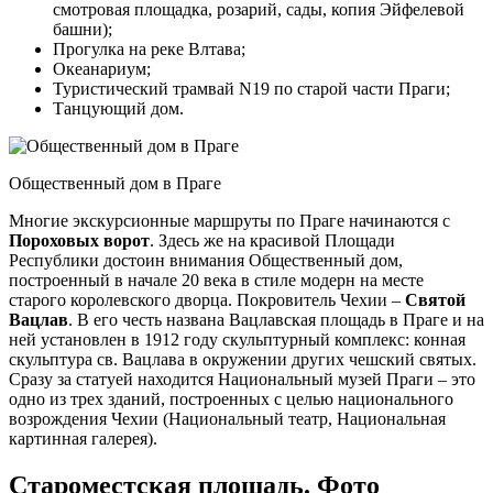
смотровая площадка, розарий, сады, копия Эйфелевой
башни);
Прогулка на реке Влтава;
Океанариум;
Туристический трамвай N19 по старой части Праги;
Танцующий дом.
Общественный дом в Праге
Многие экскурсионные маршруты по Праге начинаются с
Пороховых ворот
. Здесь же на красивой Площади
Республики достоин внимания Общественный дом,
построенный в начале 20 века в стиле модерн на месте
старого королевского дворца. Покровитель Чехии –
Святой
Вацлав
. В его честь названа Вацлавская площадь в Праге и на
ней установлен в 1912 году скульптурный комплекс: конная
скульптура св. Вацлава в окружении других чешский святых.
Сразу за статуей находится Национальный музей Праги – это
одно из трех зданий, построенных с целью национального
возрождения Чехии (Национальный театр, Национальная
картинная галерея).
Староместская площадь. Фото