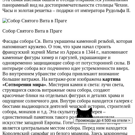
панорамный вид на достопримечательности столицы Чехии.
Часы и золотая решетка – подарки от императора Рудольфа II.
Собор Святого Вита в Праге
Фасады собора Св. Вита украшены каменной резьбой, которая
напоминает кружево. О том, что храм начал строить
французский зодчий Матье из Арраса в 1344 г., напоминают
каменные фигуры химер и гаргулей, украшающие и
одновременно защищающие собор от потусторонней силы. В
интерьере собора все подчинено идее устремленности вверх.
Во внутреннем убранстве собора привлекают внимание
большие витражи. На витраже-розе изображена
картина
«Сотворения мира»
. Мистерия камня и света: лучи света,
струящиеся сквозь витражные окна собора, создают
красочные блики на отдельных фигурах и деталях храма и
ощущение солнечного дня. Внутри собора находится галерея с
бюстами выдающихся деятелей чешской истории, строителей
собора, монахов и т.д. Эта скульптурная галерея –
единственный памятник такого рода в средневековом
Промокоды до 4 500 на отели >
искусстве западной Европы. Готический главный алтарь
является центральным местом собора. Перед ним находится
Королевский саркофаг из белого мрамора. Здесь захоронены