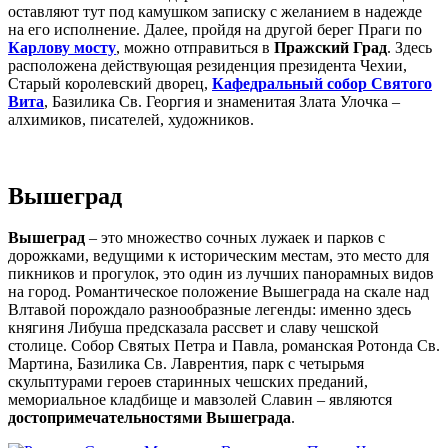
оставляют тут под камушком записку с желанием в надежде
на его исполнение. Далее, пройдя на другой берег Праги по
Карлову мосту
, можно отправиться в
Пражский Град
. Здесь
расположена действующая резиденция президента Чехии,
Старый королевский дворец,
Кафедральный собор Святого
Вита
, Базилика Св. Георгия и знаменитая Злата Улочка –
алхимиков, писателей, художников.
Вышеград
Вышеград
– это множество сочных лужаек и парков с
дорожками, ведущими к историческим местам, это место для
пикников и прогулок, это один из лучших панорамных видов
на город. Романтическое положение Вышеграда на скале над
Влтавой порождало разнообразные легенды: именно здесь
княгиня Либуша предсказала рассвет и славу чешской
столице. Собор Святых Петра и Павла, романская Ротонда Св.
Мартина, Базилика Св. Лаврентия, парк с четырьмя
скульптурами героев старинных чешских преданий,
мемориальное кладбище и мавзолей Славин – являются
достопримечательностями Вышеграда
.