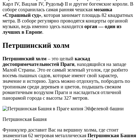
Карл IV, Вацлав IV, Рудольф II и другие богемские короли. В
соборе сохранилась самая ранняя чешская
мозаика
«Страшный суд»
, которая занимает площадь 82 квадратных
метра. В соборе регулярно проводятся концерты органной
музыки, ведь именно здесь находится
орган — один из
лучших в Европе
.
Петршинский холм
Петршинский холм
– это целый
каскад
достопримечательностей Праги
, находящийся на западе
Малой Страны. Это ее самый зеленый уголок, где разбито
восемь пышных садов, которые имеют свой характер,
значение и историю. Здесь можно отдохнуть, побродить по
тропинкам среди деревьев и цветов, подышать свежим
романтичным воздухом Праги и насладиться отличной
панорамой города с высоты 327 метров.
Петршинская Башня
Фуникулер доставит Вас на вершину холма, где стоит
знаменитая 62 метровая металлическая
Петршинская Башня