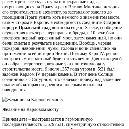
рассмотреть все скульптуры и прекрасные виды,
открывающиеся на Прагу и реку Влтаву. Мистика, история
его строительства и архитектура заставляют задолго до
посещения Праги узнать хоть немного о знаменитом мосте,
самом старом в Европе. Необходимость соединить
Старый
город и Пражский град
возникла еще в IX веке, сообщение
осуществлялось через переправы и броды, в 10 веке был
построен первый деревянный мост, затем каменный, но они
были смыты в результате наводнений. Вообще , череда
пожаров, наводнений, чумы, голода и войн сменялись на
протяжении всей истории Чехии. Поэтому Карл IV, решил
построить мост, который будет стоять вечно. Для этих целей
он собрал астрологов, которые указали точную дату
строительства моста. 9 июля 1357 года утром в 5:31 был
заложен Карлом IV первый камень. В этот день Солнце
соединилось с Сатурном, что означало победу над зловещей
планетой, которая по древним поверьям вызывала
наводнения.
Желание на Карловом мосту
Причем дата – выстраивается в гармоничную
последовательность 135797531, симметричную относительно