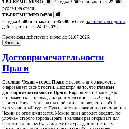
TP-PREMIUMPRO
Скидка
2 500
при заказе от
25 000
рублей на
отели
.
TP-PREMIUMPRO4500
Скидка
4 500
при заказе от
45 000
рублей
на отели с лендинга
,
действует только 24.07.2026.
Промокоды действую в июле: до 31.07.2026.
Закрыть
Достопримечательности
Праги
Столица Чехии – город Прага
с первого дня знакомства
очаровывает своих гостей. Несмотря на то, что
главные
достопримечательности Праги
: Карлов мост, Вышеград,
Староместская площадь, астрономические часы, Собор
Святого Вита – уникальны и обязательно входят в любой
экскурсионный тур по Праге, на этом знакомство со столицей
Чехии не ограничивается. Можно дни напролет бродить по
улочкам старого города Праги и каждый раз открывать для
себя что-то новое, будь то: архитектура зданий и жилых
домов; памятники и скульптуры; разнообразные музеи;