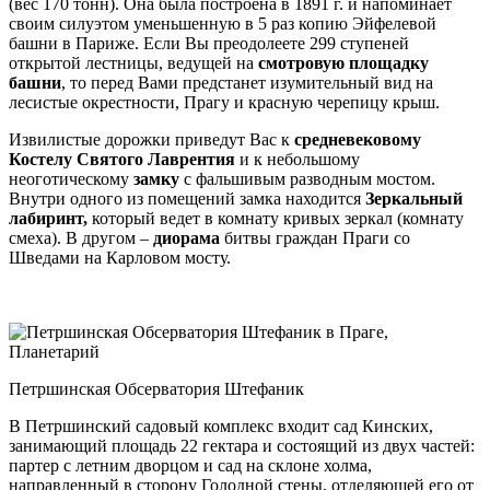
(вес 170 тонн). Она была построена в 1891 г. и напоминает
своим силуэтом уменьшенную в 5 раз копию Эйфелевой
башни в Париже. Если Вы преодолеете 299 ступеней
открытой лестницы, ведущей на
смотровую площадку
башни
, то перед Вами предстанет изумительный вид на
лесистые окрестности, Прагу и красную черепицу крыш.
Извилистые дорожки приведут Вас к
средневековому
Костелу Святого Лаврентия
и к небольшому
неоготическому
замку
с фальшивым разводным мостом.
Внутри одного из помещений замка находится
Зеркальный
лабиринт,
который ведет в комнату кривых зеркал (комнату
смеха). В другом –
диорама
битвы граждан Праги со
Шведами на Карловом мосту.
Петршинская Обсерватория Штефаник
В Петршинский садовый комплекс входит сад Кинских,
занимающий площадь 22 гектара и состоящий из двух частей:
партер с летним дворцом и сад на склоне холма,
направленный в сторону Голодной стены, отделяющей его от