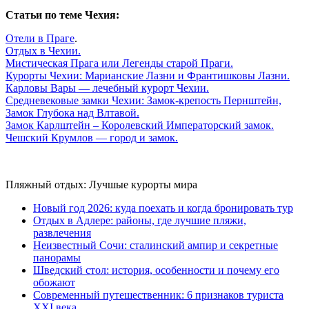
Статьи по теме Чехия:
Отели в Праге
.
Отдых в Чехии.
Мистическая Прага или Легенды старой Праги.
Курорты Чехии: Марианские Лазни и Франтишковы Лазни
.
Карловы Вары — лечебный курорт Чехии.
Средневековые замки Чехии: Замок-крепость Пернштейн,
Замок Глубока над Влтавой.
Замок Карлштейн – Королевский Императорский замок.
Чешский Крумлов — город и замок.
Пляжный отдых: Лучшые курорты мира
Новый год 2026: куда поехать и когда бронировать тур
Отдых в Адлере: районы, где лучшие пляжи,
развлечения
Неизвестный Сочи: сталинский ампир и секретные
панорамы
Шведский стол: история, особенности и почему его
обожают
Современный путешественник: 6 признаков туриста
XXI века