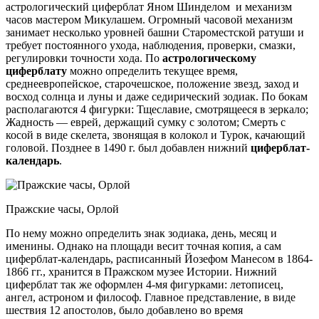
астрологический циферблат Яном Шинделом и механизм
часов мастером Микулашем. Огромный часовой механизм
занимает несколько уровней башни Староместской ратуши и
требует постоянного ухода, наблюдения, проверки, смазки,
регулировки точности хода. По
астрологическому
циферблату
можно определить текущее время,
среднеевропейское, старочешское, положение звезд, заход и
восход солнца и луны и даже седирический зодиак. По бокам
располагаются 4 фигурки: Тщеславие, смотрящееся в зеркало;
Жадность — еврей, держащий сумку с золотом; Смерть с
косой в виде скелета, звонящая в колокол и Турок, качающий
головой. Позднее в 1490 г. был добавлен нижний
циферблат-
календарь
.
Пражские часы, Орлой
По нему можно определить знак зодиака, день, месяц и
именины. Однако на площади весит точная копия, а сам
циферблат-календарь, расписанный Йозефом Манесом в 1864-
1866 гг., хранится в Пражском музее Истории. Нижний
циферблат так же оформлен 4-мя фигурками: летописец,
ангел, астроном и философ. Главное представление, в виде
шествия 12 апостолов, было добавлено во время