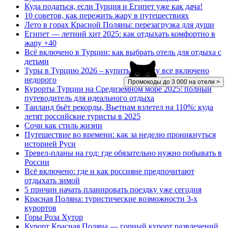
Куда податься, если Турция и Египет уже как дача!
10 советов, как пережить жару в путешествиях
Лето в горах Красной Поляны: перезагрузка для души
Египет — летний хит 2025: как отдыхать комфортно в
жару +40
Всё включено в Турции: как выбрать отель для отдыха с
детьми
Туры в Турцию 2026 – купить путевку все включено
недорого
Промокоды до 3 000 на отели >
Курорты Турции на Средиземном море 2025: полный
путеводитель для идеального отдыха
Таиланд бьёт рекорды, Вьетнам взлетел на 110%: куда
летят российские туристы в 2025
Сочи как стиль жизни
Путешествие во времени: как за неделю проникнуться
историей Руси
Тревел-планы на год: где обязательно нужно побывать в
России
Всё включено: где и как россияне предпочитают
отдыхать зимой
5 причин начать планировать поездку уже сегодня
Красная Поляна: туристические возможности 3-х
курортов
Горы Роза Хутор
Курорт Красная Поляна — горный курорт развлечений