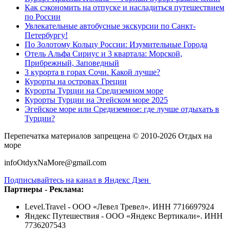
Как сэкономить на отпуске и насладиться путешествием
по России
Увлекательные автобусные экскурсии по Санкт-
Петербургу!
По Золотому Кольцу России: Изумительные Города
Отель Альфа Сириус и 3 квартала: Морской,
Прибрежный, Заповедный
3 курорта в горах Сочи. Какой лучше?
Курорты на островах Греции
Курорты Турции на Средиземном море
Курорты Турции на Эгейском море 2025
Эгейское море или Средиземное: где лучше отдыхать в
Турции?
Перепечатка материалов запрещена © 2010-2026 Отдых на
море
infoOtdyxNaMore@gmail.com
Подписывайтесь на канал в Яндекс Дзен
Партнеры - Реклама:
Level.Travel - ООО «Левел Тревел». ИНН 7716697924
Яндекс Путешествия - ООО «Яндекс Вертикали». ИНН
7736207543