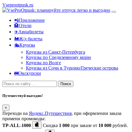
Vseprootpusk.ru
📲Приложение
🏨Отели
✈️Авиабилеты
🚂Ж/д билеты
🛳Круизы
Круизы из Санкт-Петербурга
Круизы по Средиземному морю
Круизы по Волге
Круизы из Сочи в Турцию/Греческие острова
🚌Экскурсии
Поиск
Путешествуй выгодно!
×
Переходи на
Яндекс.Путешествия
, при оформлении заказа
примени промокоды:
TP-ALL-1000
Скидка
1 000
при заказе от
10 000
рублей.