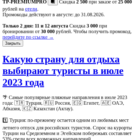
TP-PREMIUMPRO
Скидка
2 500
при заказе от
25 000
рублей на
отели
.
Промокоды действуют в августе: до 31.08.2026.
Только 2 дня: 11 и 12 августа
Скидка
3 000
при
бронировании от
30 000
рублей. Чтобы получить промокод,
перейдите по ссылке →
Закрыть
Какую страну для отдыха
выбирают туристы в июле
2023 года
🌴 Самые популярные пляжные направления в июле 2023
года: 🇹🇷 Турция, 🇷🇺 Россия, 🇪🇬 Египет, 🇦🇪 ОАЭ,
Абхазия, 🇰🇿 Казахстан (Актау).
1️⃣️ Турция: по-прежнему остается одним из любимых мест
летнего отпуск для российских туристов. Спрос на курорты
Турции на Средиземном и Эгейском побережьях составляет
53% среди всех возможных направлений.