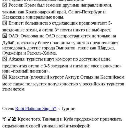
2️⃣️ Россия: Крым был заменен другими направлениями,
такими как Краснодарский край, Санкт-Петербург и
Кавказские минеральные воды.
3️⃣️ Египет: большинство отдыхающих предпочитают 5-
звездочные отели, а отели 3* почти никто не выбирает.
4️⃣️ ОАЭ: Очарование ОАЭ распространяется не только на
Дубай, поскольку более половины туристов предпочитают
исследовать другие города Эмиратов, такие как Шарджа,
Фуджейра и Рас-эль-Хайма.
5️⃣️ Абхазия: туристы ищут комфорт по доступной цене,
предпочитая отели с 3-5 звездами и питание «все включено»
или «полный пансион».
6️⃣️ Казахстан (пляжный курорт Актау): Отдых на Каспийском
море также пользуется популярностью у российских туристов
этим летом.
Отель
Rubi Platinum Sign 5*
в Турции
🌴🍹🏖️ Кроме того, Таиланд и Куба продолжают привлекать
отдыхающих своей уникальной атмосферой: