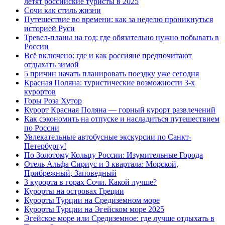
летят российские туристы в 2025
Сочи как стиль жизни
Путешествие во времени: как за неделю проникнуться
историей Руси
Тревел-планы на год: где обязательно нужно побывать в
России
Всё включено: где и как россияне предпочитают
отдыхать зимой
5 причин начать планировать поездку уже сегодня
Красная Поляна: туристические возможности 3-х
курортов
Горы Роза Хутор
Курорт Красная Поляна — горный курорт развлечений
Как сэкономить на отпуске и насладиться путешествием
по России
Увлекательные автобусные экскурсии по Санкт-
Петербургу!
По Золотому Кольцу России: Изумительные Города
Отель Альфа Сириус и 3 квартала: Морской,
Прибрежный, Заповедный
3 курорта в горах Сочи. Какой лучше?
Курорты на островах Греции
Курорты Турции на Средиземном море
Курорты Турции на Эгейском море 2025
Эгейское море или Средиземное: где лучше отдыхать в