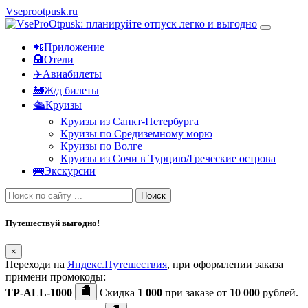
Vseprootpusk.ru
📲Приложение
🏨Отели
✈️Авиабилеты
🚂Ж/д билеты
🛳Круизы
Круизы из Санкт-Петербурга
Круизы по Средиземному морю
Круизы по Волге
Круизы из Сочи в Турцию/Греческие острова
🚌Экскурсии
Поиск
Путешествуй выгодно!
×
Переходи на
Яндекс.Путешествия
, при оформлении заказа
примени промокоды:
TP-ALL-1000
Скидка
1 000
при заказе от
10 000
рублей.