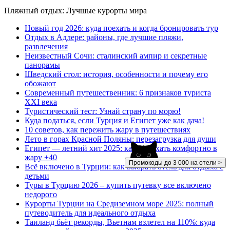
Пляжный отдых: Лучшые курорты мира
Новый год 2026: куда поехать и когда бронировать тур
Отдых в Адлере: районы, где лучшие пляжи,
развлечения
Неизвестный Сочи: сталинский ампир и секретные
панорамы
Шведский стол: история, особенности и почему его
обожают
Современный путешественник: 6 признаков туриста
XXI века
Туристический тест: Узнай страну по морю!
Куда податься, если Турция и Египет уже как дача!
10 советов, как пережить жару в путешествиях
Лето в горах Красной Поляны: перезагрузка для души
Египет — летний хит 2025: как отдыхать комфортно в
жару +40
Промокоды до 3 000 на отели >
Всё включено в Турции: как выбрать отель для отдыха с
детьми
Туры в Турцию 2026 – купить путевку все включено
недорого
Курорты Турции на Средиземном море 2025: полный
путеводитель для идеального отдыха
Таиланд бьёт рекорды, Вьетнам взлетел на 110%: куда