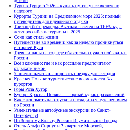
детьми
Туры в Турцию 2026 – купить путевку все включено
недорого
Курорты Турции на Средиземном море 2025: полный
путеводитель для идеального отдыха
Таиланд бьёт рекорды, Вьетнам взлетел на 110%: куда
летят российские туристы в 2025
Сочи как стиль жизни
Путешествие во времени: как за неделю проникнуться
историей Руси
Тревел-планы на год: где обязательно нужно побывать в
России
Всё включено: где и как россияне предпочитают
отдыхать зимой
5 причин начать планировать поездку уже сегодня
Красная Поляна: туристические возможности 3-х
курортов
Горы Роза Хутор
Курорт Красная Поляна — горный курорт развлечений
Как сэкономить на отпуске и насладиться путешествием
по России
Увлекательные автобусные экскурсии по Санкт-
Петербургу!
По Золотому Кольцу России: Изумительные Города
Отель Альфа Сириус и 3 квартала: Морской,