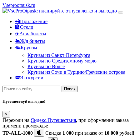
Vseprootpusk.ru
📲Приложение
🏨Отели
✈️Авиабилеты
🚂Ж/д билеты
🛳Круизы
Круизы из Санкт-Петербурга
Круизы по Средиземному морю
Круизы по Волге
Круизы из Сочи в Турцию/Греческие острова
🚌Экскурсии
Поиск
Путешествуй выгодно!
×
Переходи на
Яндекс.Путешествия
, при оформлении заказа
примени промокоды:
TP-ALL-1000
Скидка
1 000
при заказе от
10 000
рублей.