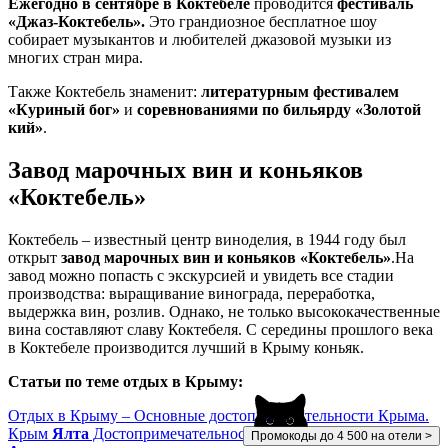
Ежегодно в сентябре в Коктебеле
проводится
фестиваль
«Джаз-Коктебель».
Это грандиозное бесплатное шоу
собирает музыкантов и любителей джазовой музыки из
многих стран мира.
Также Коктебель знаменит:
литературным фестивалем
«Куриный бог»
и
соревнованиями по бильярду «Золотой
кий»
.
Завод марочных вин и коньяков
«Коктебель»
Коктебель – известный центр виноделия, в 1944 году был
открыт
завод марочных вин и коньяков «Коктебель»
.На
завод можно попасть с экскурсией и увидеть все стадии
производства: выращивание винограда, переработка,
выдержка вин, розлив. Однако, не только высококачественные
вина составляют славу Коктебеля. С середины прошлого века
в Коктебеле производится лучший в Крыму коньяк.
Статьи по теме отдых в Крыму:
Отдых в Крыму – Основные достопримечательности Крыма.
Крым
Ялта
Достопримечательности.
Промокоды до 4 500 на отели >