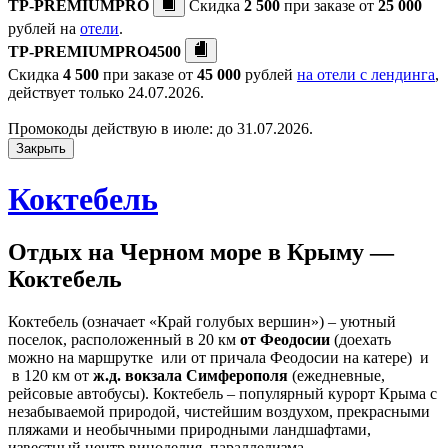
TP-PREMIUMPRO
Скидка
2 500
при заказе от
25 000
рублей на
отели
.
TP-PREMIUMPRO4500
Скидка
4 500
при заказе от
45 000
рублей
на отели с лендинга
,
действует только 24.07.2026.
Промокоды действую в июле: до 31.07.2026.
Закрыть
Коктебель
Отдых на Черном море в Крыму —
Коктебель
Коктебель (означает «Край голубых вершин») – уютный
поселок, расположенный в 20 км
от Феодосии
(доехать
можно на маршрутке или от причала Феодосии на катере) и
в 120 км от
ж.д. вокзала Симферополя
(ежедневные,
рейсовые автобусы). Коктебель – популярный курорт Крыма с
незабываемой природой, чистейшим воздухом, прекрасными
пляжами и необычными природными ландшафтами,
известный центр виноделия, параллелизма.