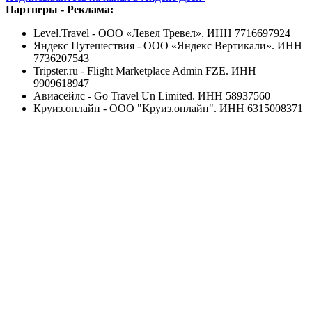
Партнеры - Реклама:
Level.Travel - ООО «Левел Тревел». ИНН 7716697924
Яндекс Путешествия - ООО «Яндекс Вертикали». ИНН
7736207543
Tripster.ru - Flight Marketplace Admin FZE. ИНН
9909618947
Авиасейлс - Go Travel Un Limited. ИНН 58937560
Круиз.онлайн - ООО "Круиз.онлайн". ИНН 6315008371