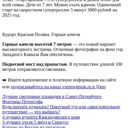
всей семьи. Дети от 7 лет. Можно ехать вдвоем. Одиночный
старт на скоростном супертроллее 5 минут 3000 рублей на
2025 год.
Курорт Красная Поляна. Горные качели
Горные качели высотой 7 метров
— это новый вариант
высокогорного экстрима. Отличные фотографии на фоне гор
Западного Кавказа Вам обеспечены.
Подвесной мост над пропастью
. В путешествие длиной 100
метров отправляются смельчаки.
➡️ Ищите вдохновение и полезную информацию на сайте
или
подписывайтесь на канал vseprootpusk.ru в Дзен
:
Лучшие смотровые площадки в Санкт-Петербурге
Фонтаны Петергофа
Куда поехать отдыхать? Пакетный тур или самостоятельное
путешествие — что выбрать?
4 лучших курорта Краснодарского края
3 лучших отеля 5 звёзд в Сириусе
Круизы по России на теплоходе