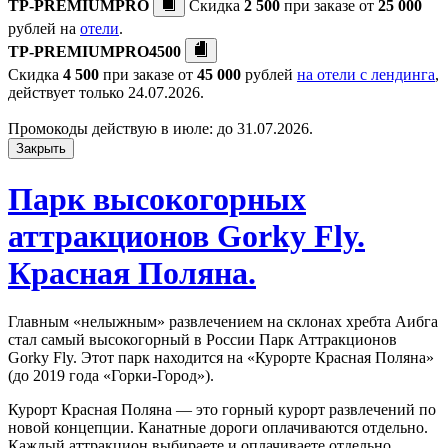
TP-PREMIUMPRO
Скидка
2 500
при заказе от
25 000
рублей на
отели
.
TP-PREMIUMPRO4500
Скидка
4 500
при заказе от
45 000
рублей
на отели с лендинга
,
действует только 24.07.2026.
Промокоды действую в июле: до 31.07.2026.
Закрыть
Парк высокогорных
аттракционов Gorky Fly.
Красная Поляна.
Главным «нелыжным» развлечением на склонах хребта Аибга
стал самый высокогорный в России Парк Аттракционов
Gorky Fly. Этот парк находится на «Курорте Красная Поляна»
(до 2019 года «Горки-Город»).
Курорт Красная Поляна — это горный курорт развлечений по
новой концепции. Канатные дороги оплачиваются отдельно.
Каждый аттракцион выбираете и оплачиваете отдельно.