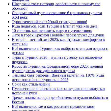
Шведский стол: история, особенности и почему его
обожают
Современный путешественник: 6 признаков туриста
XXI века
Туристический тест: Узнай страну по морю!
Куда податься, если Турция и Египет уже как дача!
10 советов, как пережить жару в путешествиях
Лето в горах Красной Поляны: перезагрузка для души
Египет — летний хит 2025: как отдыхать комфортно в
жару +40
Всё включено в Турции: как выбрать отель для отдыха с
детьми
Туры в Турцию 2026 – купить путевку все включено
недорого
Курорты Турции на Средиземном море 2025: полный
путеводитель для идеального отдыха
Таиланд бьёт рекорды, Вьетнам взлетел на 110%: куда
летят российские туристы в 2025
Сочи как стиль жизни
Путешествие во времени: как за неделю проникнуться
историей Руси
Тревел-планы на год: где обязательно нужно побывать в
России
Всё включено: где и как россияне предпочитают
отдыхать зимой