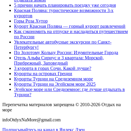
5 причин начать планировать поездку уже сегодня
Красная Поляна: туристические возможности 3-х
курортов
Горы Роза Хутор
Курорт Красная Поляна — горный курорт развлечений
Как сэкономить на отпуске и насладиться путешествием
по России
Увлекательные автобусные экскурсии по Санкт-
Петербургу!
По Золотому Кольцу России: Изумительные Города
Отель Альфа Сириус и 3 квартала: Морской,
Прибрежный, Заповедный
3 курорта в горах Сочи. Какой лучше?
Курорты на островах Греции
Курорты Турции на Средиземном море
Курорты Турции на Эгейском море 2025
Эгейское море или Средиземное: где лучше отдыхать в
Турции?
Перепечатка материалов запрещена © 2010-2026 Отдых на
море
infoOtdyxNaMore@gmail.com
Подписывайтесь на канал в Яндекс Дзен