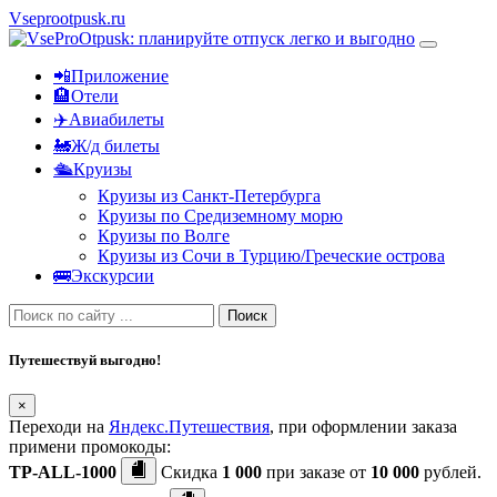
Vseprootpusk.ru
📲Приложение
🏨Отели
✈️Авиабилеты
🚂Ж/д билеты
🛳Круизы
Круизы из Санкт-Петербурга
Круизы по Средиземному морю
Круизы по Волге
Круизы из Сочи в Турцию/Греческие острова
🚌Экскурсии
Поиск
Путешествуй выгодно!
×
Переходи на
Яндекс.Путешествия
, при оформлении заказа
примени промокоды:
TP-ALL-1000
Скидка
1 000
при заказе от
10 000
рублей.