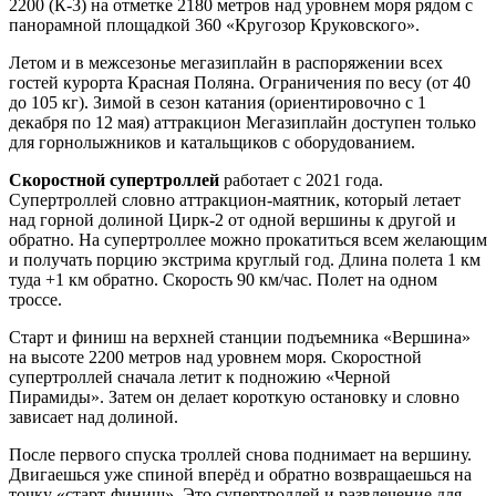
2200 (К-3) на отметке 2180 метров над уровнем моря рядом с
панорамной площадкой 360 «Кругозор Круковского».
Летом и в межсезонье мегазиплайн в распоряжении всех
гостей курорта Красная Поляна. Ограничения по весу (от 40
до 105 кг). Зимой в сезон катания (ориентировочно с 1
декабря по 12 мая) аттракцион Мегазиплайн доступен только
для горнолыжников и катальщиков с оборудованием.
Скоростной супертроллей
работает с 2021 года.
Супертроллей словно аттракцион-маятник, который летает
над горной долиной Цирк-2 от одной вершины к другой и
обратно. На супертроллее можно прокатиться всем желающим
и получать порцию экстрима круглый год. Длина полета 1 км
туда +1 км обратно. Скорость 90 км/час. Полет на одном
троссе.
Старт и финиш на верхней станции подъемника «Вершина»
на высоте 2200 метров над уровнем моря. Скоростной
супертроллей сначала летит к подножию «Черной
Пирамиды». Затем он делает короткую остановку и словно
зависает над долиной.
После первого спуска троллей снова поднимает на вершину.
Двигаешься уже спиной вперёд и обратно возвращаешься на
точку «старт-финиш». Это супертроллей и развлечение для