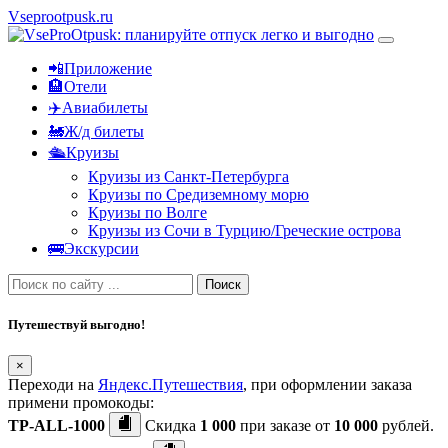
Vseprootpusk.ru
📲Приложение
🏨Отели
✈️Авиабилеты
🚂Ж/д билеты
🛳Круизы
Круизы из Санкт-Петербурга
Круизы по Средиземному морю
Круизы по Волге
Круизы из Сочи в Турцию/Греческие острова
🚌Экскурсии
Поиск
Путешествуй выгодно!
×
Переходи на
Яндекс.Путешествия
, при оформлении заказа
примени промокоды:
TP-ALL-1000
Скидка
1 000
при заказе от
10 000
рублей.