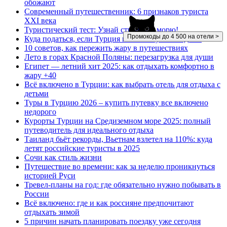
обожают
Современный путешественник: 6 признаков туриста
XXI века
Туристический тест: Узнай страну по морю!
Промокоды до 4 500 на отели >
Куда податься, если Турция и Египет уже как дача!
10 советов, как пережить жару в путешествиях
Лето в горах Красной Поляны: перезагрузка для души
Египет — летний хит 2025: как отдыхать комфортно в
жару +40
Всё включено в Турции: как выбрать отель для отдыха с
детьми
Туры в Турцию 2026 – купить путевку все включено
недорого
Курорты Турции на Средиземном море 2025: полный
путеводитель для идеального отдыха
Таиланд бьёт рекорды, Вьетнам взлетел на 110%: куда
летят российские туристы в 2025
Сочи как стиль жизни
Путешествие во времени: как за неделю проникнуться
историей Руси
Тревел-планы на год: где обязательно нужно побывать в
России
Всё включено: где и как россияне предпочитают
отдыхать зимой
5 причин начать планировать поездку уже сегодня