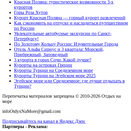
Красная Поляна: туристические возможности 3-х
курортов
Горы Роза Хутор
Курорт Красная Поляна — горный курорт развлечений
Как сэкономить на отпуске и насладиться путешествием
по России
Увлекательные автобусные экскурсии по Санкт-
Петербургу!
По Золотому Кольцу России: Изумительные Города
Отель Альфа Сириус и 3 квартала: Морской,
Прибрежный, Заповедный
3 курорта в горах Сочи. Какой лучше?
Курорты на островах Греции
Курорты Турции на Средиземном море
Курорты Турции на Эгейском море 2025
Эгейское море или Средиземное: где лучше отдыхать в
Турции?
Перепечатка материалов запрещена © 2010-2026 Отдых на
море
infoOtdyxNaMore@gmail.com
Подписывайтесь на канал в Яндекс Дзен
Партнеры - Реклама: