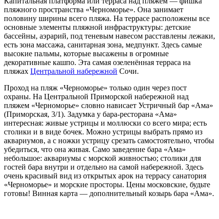
Капитальная платформа или терраса над пляжем — фишка
пляжного пространства «Черноморье». Она занимает
половину ширины всего пляжа. На террасе расположены все
основные элементы пляжной инфраструктуры: детские
бассейны, аэрарий, под теневым навесом расставлены лежаки,
есть зона массажа, санитарная зона, медпункт. Здесь самые
высокие пальмы, которые высажены в огромные
декоративные кашпо. Эта самая озеленённая терраса на
пляжах
Центральной набережной
Сочи.
Проход на пляж «Черноморье» только один через пост
охраны. На Центральной Приморской набережной над
пляжем «Черноморье» словно нависает Устричный бар «Ама»
(Приморская, 3/1). Задумка у бара-ресторана «Ама»
интересная: живые устрицы и моллюски со всего мира; есть
столики и в виде бочек. Можно устрицы выбрать прямо из
аквариумов, а с ножки устрицу срезать самостоятельно, чтобы
убедиться, что она живая. Само заведение бара «Ама»
небольшое: аквариумы с морской живностью; столики для
гостей бара внутри и отдельно на самой набережной. Здесь
очень красивый вид из открытых арок на террасу санатория
«Черноморье» и морские просторы. Цены московские, будьте
готовы! Винная карта — дополнительный козырь бара «Ама».