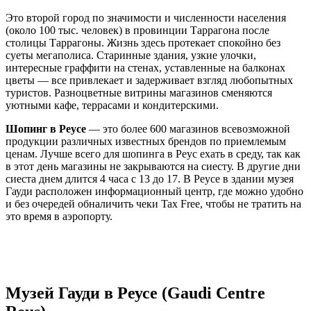
Это второй город по значимости и численности населения
(около 100 тыс. человек) в провинции Таррагона после
столицы Таррагоны. Жизнь здесь протекает спокойно без
суеты мегаполиса. Старинные здания, узкие улочки,
интересные граффити на стенах, уставленные на балконах
цветы — все привлекает и задерживает взгляд любопытных
туристов. Разноцветные витрины магазинов сменяются
уютными кафе, террасами и кондитерскими.
Шопинг в Реусе
— это более 600 магазинов всевозможной
продукции различных известных брендов по приемлемым
ценам. Лучше всего для шопинга в Реус ехать в среду, так как
в этот день магазины не закрываются на сиесту. В другие дни
сиеста днем длится 4 часа с 13 до 17. В Реусе в здании музея
Гауди расположен информационный центр, где можно удобно
и без очередей обналичить чеки Tax Free, чтобы не тратить на
это время в аэропорту.
Музей Гауди в Реусе (Gaudi Centre