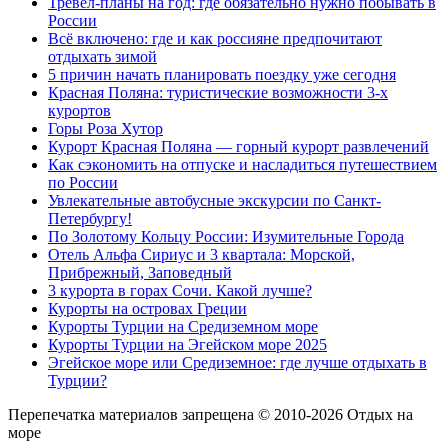
Тревел-планы на год: где обязательно нужно побывать в
России
Всё включено: где и как россияне предпочитают
отдыхать зимой
5 причин начать планировать поездку уже сегодня
Красная Поляна: туристические возможности 3-х
курортов
Горы Роза Хутор
Курорт Красная Поляна — горный курорт развлечений
Как сэкономить на отпуске и насладиться путешествием
по России
Увлекательные автобусные экскурсии по Санкт-
Петербургу!
По Золотому Кольцу России: Изумительные Города
Отель Альфа Сириус и 3 квартала: Морской,
Прибрежный, Заповедный
3 курорта в горах Сочи. Какой лучше?
Курорты на островах Греции
Курорты Турции на Средиземном море
Курорты Турции на Эгейском море 2025
Эгейское море или Средиземное: где лучше отдыхать в
Турции?
Перепечатка материалов запрещена © 2010-2026 Отдых на
море