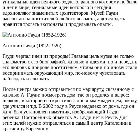
уникальные идеи великого зодчего, равного которому не было
и нет в мире, гениальные идеи которого и сегодня
вдохновляют знаменитых архитекторов. Музей Гауди
рассчитан на посетителей любого возраста, а детям здесь
нравится трогать экспонаты и проделывать опыты.
Антонио Гауди (1852-1926)
Гауди черпал идеи из природы! Главная цель музея не только
знакомство с его биографией, жизнью и идеями, но и передать
его любовь к природе посетителям, чтобы они по-иному стали
воспринимать окружающий мир, по-новому чувствовать,
наблюдать и слышать.
После центра можно отправиться по маршруту, связанному с
жизнью А. Гауди: посмотреть дом, где он родился и вырос;
церковь, в которой его крестили 2 дневным младенцем; школу,
где учился и т.д. В 2002 году в Реусе недалеко от дома, где он
жил, был установлен памятник, изображающий Гауди
ребенка. Построенных объектов А. Гауди нет в Реусе. Для
этих целей нужно отправляться в самый центр Каталонии в
красавицу Барселону.