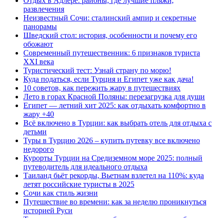
Отдых в Адлере: районы, где лучшие пляжи,
развлечения
Неизвестный Сочи: сталинский ампир и секретные
панорамы
Шведский стол: история, особенности и почему его
обожают
Современный путешественник: 6 признаков туриста
XXI века
Туристический тест: Узнай страну по морю!
Куда податься, если Турция и Египет уже как дача!
10 советов, как пережить жару в путешествиях
Лето в горах Красной Поляны: перезагрузка для души
Египет — летний хит 2025: как отдыхать комфортно в
жару +40
Всё включено в Турции: как выбрать отель для отдыха с
детьми
Туры в Турцию 2026 – купить путевку все включено
недорого
Курорты Турции на Средиземном море 2025: полный
путеводитель для идеального отдыха
Таиланд бьёт рекорды, Вьетнам взлетел на 110%: куда
летят российские туристы в 2025
Сочи как стиль жизни
Путешествие во времени: как за неделю проникнуться
историей Руси