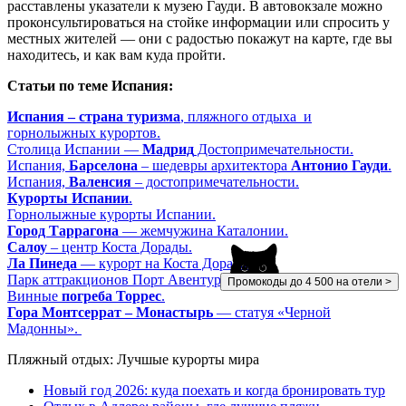
расставлены указатели к музею Гауди. В автовокзале можно
проконсультироваться на стойке информации или спросить у
местных жителей — они с радостью покажут на карте, где вы
находитесь, и как вам куда пройти.
Статьи по теме Испания:
Испания – страна туризма
, пляжного отдыха и
горнолыжных курортов.
Столица Испании —
Мадрид
Достопримечательности.
Испания,
Барселона
– шедевры архитектора
Антонио Гауди
.
Испания,
Валенсия
– достопримечательности.
Курорты Испании
.
Горнолыжные курорты Испании.
Город Таррагона
— жемчужина Каталонии.
Салоу
– центр Коста Дорады.
Ла Пинеда
— курорт на Коста Дорада.
Парк аттракционов Порт Авентура
PortAventura
.
Промокоды до 4 500 на отели >
Винные
погреба Торрес
.
Гора Монтсеррат – Монастырь
— статуя «Черной
Мадонны».
Пляжный отдых: Лучшые курорты мира
Новый год 2026: куда поехать и когда бронировать тур