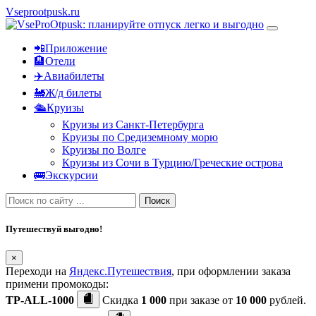
Vseprootpusk.ru
📲Приложение
🏨Отели
✈️Авиабилеты
🚂Ж/д билеты
🛳Круизы
Круизы из Санкт-Петербурга
Круизы по Средиземному морю
Круизы по Волге
Круизы из Сочи в Турцию/Греческие острова
🚌Экскурсии
Поиск
Путешествуй выгодно!
×
Переходи на
Яндекс.Путешествия
, при оформлении заказа
примени промокоды:
TP-ALL-1000
Скидка
1 000
при заказе от
10 000
рублей.