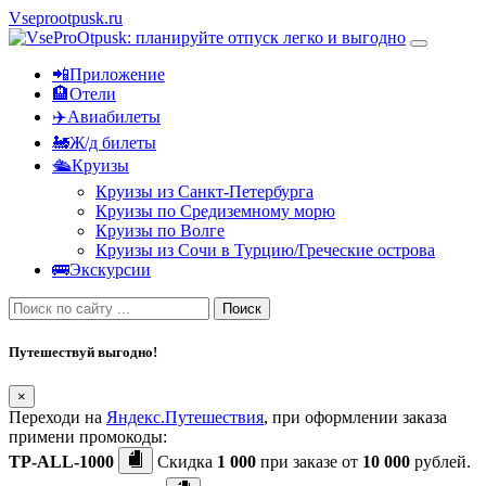
Vseprootpusk.ru
📲Приложение
🏨Отели
✈️Авиабилеты
🚂Ж/д билеты
🛳Круизы
Круизы из Санкт-Петербурга
Круизы по Средиземному морю
Круизы по Волге
Круизы из Сочи в Турцию/Греческие острова
🚌Экскурсии
Поиск
Путешествуй выгодно!
×
Переходи на
Яндекс.Путешествия
, при оформлении заказа
примени промокоды:
TP-ALL-1000
Скидка
1 000
при заказе от
10 000
рублей.