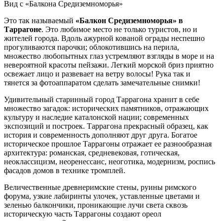
Вид с «Балкона Средиземноморья»
Это так называемый
«Балкон Средиземноморья» в
Таррагоне
. Это любимое место не только туристов, но и
жителей города. Вдоль ажурной кованой ограды неспешно
прогуливаются парочки; облокотившись на перила,
множество любопытных глаз устремляют взгляды в море и на
невероятной красоты пейзажи. Легкий морской бриз приятно
освежает лицо и развевает на ветру волосы! Рука так и
тянется за фотоаппаратом сделать замечательные снимки!
Удивительный старинный город Таррагона хранит в себе
множество загадок: исторических памятников, отражающих
культуру и наследие каталонской нации; современных
экспозиций и построек. Таррагона прекрасный образец, как
история и современность дополняют друг друга. Богатое
историческое прошлое Таррагоны отражает ее разнообразная
архитектура: романская, средневековая, готическая,
неоклассицизм, неоренессанс, неоготика, модернизм, роспись
фасадов домов в технике тромплей.
Величественные древнеримские стены, руины римского
форума, узкие лабиринты улочек, уставленные цветами и
зеленью балкончики, проникающие лучи света сквозь
историческую часть Таррагоны создают ореол