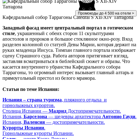
Промокоды до 4 500 на отели >
Кафедральный собор Таррагоны Catedral S XII-XIV Tarragona
Западный фасад имеет центральный портал в готическом
стиле
, украшенный с обеих сторон 11 скульптурами
апостолов и пророков и большое стеклянное окно-розу. Вход
разделен колонной со статуей Девы Марии, которая держит на
руках младенца Иисуса. Тимпан главного портала изображает
сцену Страшного суда. Работа авторов притягивает взгляд,
заставляя всматриваться в библейский сюжет и образы. Что
касается внутреннего убранства Кафедрального собора
Таррагоны, то огромный интерес вызывает главный алтарь и
прямоугольный престол из белого мрамора.
Статьи по теме Испания:
Испания – страна туризма
, пляжного отдыха и
горнолыжных курортов.
Столица Испании —
Мадрид
Достопримечательности.
Испания,
Барселона
— шедевры архитектора
Антонио Гауди
.
Испания,
Валенсия
— достопримечательности.
Курорты Испании
.
Горнолыжные курорты Испании.
Салоу
— центр Коста Дорады.