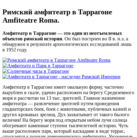
Римский амфитеатр в Таррагоне
Amfiteatre Roma.
Амфитеатр в Таррагоне — это один из неотъемлемых
объектов римской истории
. Он был построен во II в. н.э, а
обнаружен в результате археологических исследований лишь
в 1952 году.
Амфитеатр в Таррагоне имеет овальную форму, частично
вырублен в скале, удачно расположен на берегу Средиземного
моря и рассчитан на 13 тыс. зрителей. Главное назначение
амфитеатра — развлечение зрителей путем проведения
гладиаторских боев, боев с животными, публичных казней и
других кровавых зрелищ. Дух захватывает от такого былого
величия! На берегу моря под открытым небом лучи солнца
обогревают каменные ступени тысячелетней истории. Чуть
выше расположен парк, который каскадами в виде террас,
спускается к руинам древнеримского амфитеатра. Ухоженные