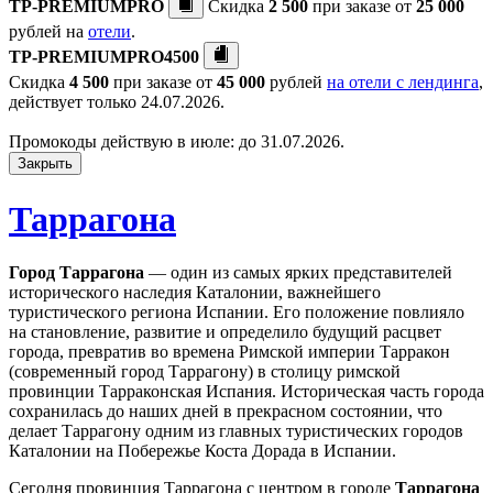
TP-PREMIUMPRO
Скидка
2 500
при заказе от
25 000
рублей на
отели
.
TP-PREMIUMPRO4500
Скидка
4 500
при заказе от
45 000
рублей
на отели с лендинга
,
действует только 24.07.2026.
Промокоды действую в июле: до 31.07.2026.
Закрыть
Таррагона
Город Таррагона
— один из самых ярких представителей
исторического наследия Каталонии, важнейшего
туристического региона Испании. Его положение повлияло
на становление, развитие и определило будущий расцвет
города, превратив во времена Римской империи Тарракон
(современный город Таррагону) в столицу римской
провинции Тарраконская Испания. Историческая часть города
сохранилась до наших дней в прекрасном состоянии, что
делает Таррагону одним из главных туристических городов
Каталонии на Побережье Коста Дорада в Испании.
Сегодня провинция Таррагона с центром в городе
Таррагона