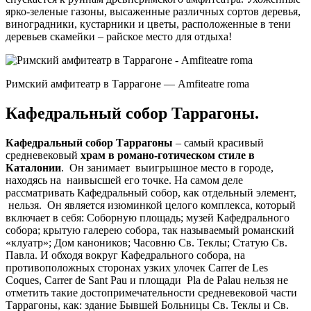
ярко-зеленые газоны, высаженные различных сортов деревья,
виноградники, кустарники и цветы, расположенные в тени
деревьев скамейки – райское место для отдыха!
Римский амфитеатр в Таррагоне — Amfiteatre roma
Кафедральный собор Таррагоны.
Кафедральный собор Таррагоны
– самый красивый
средневековый
храм в романо-готическом стиле в
Каталонии
. Он занимает выигрышное место в городе,
находясь на наивысшей его точке. На самом деле
рассматривать Кафедральный собор, как отдельный элемент,
нельзя. Он является изюминкой целого комплекса, который
включает в себя: Соборную площадь; музей Кафедрального
собора; крытую галерею собора, так называемый романский
«клуатр»; Дом каноников; Часовню Св. Теклы; Статую Св.
Павла. И обходя вокруг Кафедрального собора, на
противоположных сторонах узких улочек Carrer de Les
Coques, Carrer de Sant Pau и площади Pla de Palau нельзя не
отметить такие достопримечательности средневековой части
Таррагоны, как: здание Бывшей Больницы Св. Теклы и Св.