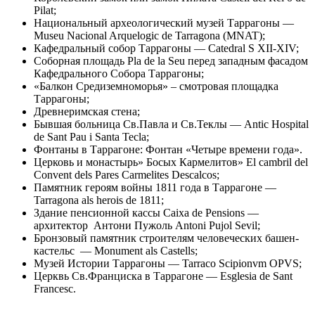
Pilat;
Национальный археологический музей Таррагоны —
Museu Nacional Arquelogic de Tarragona (MNAT);
Кафедральный собор Таррагоны — Catedral S XII-XIV;
Соборная площадь Pla de la Seu перед западным фасадом
Кафедрального Собора Таррагоны;
«Балкон Средиземноморья» – смотровая площадка
Таррагоны;
Древнеримская стена;
Бывшая больница Св.Павла и Св.Теклы — Antic Hospital
de Sant Pau i Santa Tecla;
Фонтаны в Таррагоне: Фонтан «Четыре времени года».
Церковь и монастырь» Босых Кармелитов» El cambril del
Convent dels Pares Carmelites Descalcos;
Памятник героям войны 1811 года в Таррагоне —
Tarragona als herois de 1811;
Здание пенсионной кассы Caixa de Pensions —
архитектор Антони Пужоль Antoni Pujol Sevil;
Бронзовый памятник строителям человеческих башен-
кастельс — Monument als Castells;
Музей Истории Таррагоны — Tarraco Scipionvm OPVS;
Церквь Св.Франциска в Таррагоне — Esglesia de Sant
Francesc.