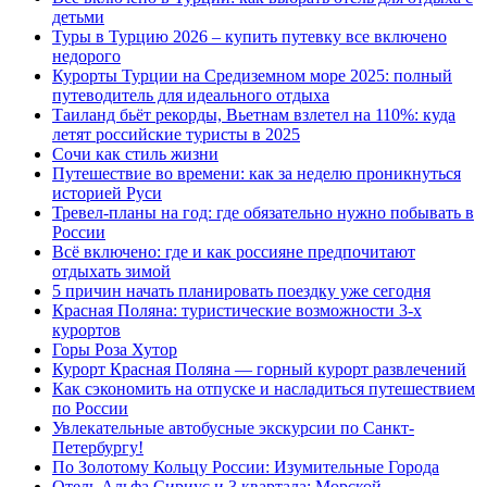
детьми
Туры в Турцию 2026 – купить путевку все включено
недорого
Курорты Турции на Средиземном море 2025: полный
путеводитель для идеального отдыха
Таиланд бьёт рекорды, Вьетнам взлетел на 110%: куда
летят российские туристы в 2025
Сочи как стиль жизни
Путешествие во времени: как за неделю проникнуться
историей Руси
Тревел-планы на год: где обязательно нужно побывать в
России
Всё включено: где и как россияне предпочитают
отдыхать зимой
5 причин начать планировать поездку уже сегодня
Красная Поляна: туристические возможности 3-х
курортов
Горы Роза Хутор
Курорт Красная Поляна — горный курорт развлечений
Как сэкономить на отпуске и насладиться путешествием
по России
Увлекательные автобусные экскурсии по Санкт-
Петербургу!
По Золотому Кольцу России: Изумительные Города
Отель Альфа Сириус и 3 квартала: Морской,