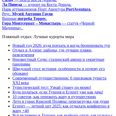
Ла Пинеда
— курорт на Коста Дорада.
Парк аттракционов Порт Авентура
PortAventura
.
Реус.
Музей Антонио Гауди
.
Винные
погреба Торрес
.
Гора Монтсеррат – Монастырь
— статуя «Черной
Мадонны».
Пляжный отдых: Лучшые курорты мира
Новый год 2026: куда поехать и когда бронировать тур
Отдых в Адлере: районы, где лучшие пляжи,
развлечения
Неизвестный Сочи: сталинский ампир и секретные
панорамы
Шведский стол: история, особенности и почему его
обожают
Современный путешественник: 6 признаков туриста
XXI века
Туристический тест: Узнай страну по морю!
Куда податься, если Турция и Египет уже как дача!
10 советов, как пережить жару в путешествиях
Лето в горах Красной Поляны: перезагрузка для души
Египет — летний хит 2025: как отдыхать комфортно в
жару +40
Всё включено в Турции: как выбрать отель для отдыха с