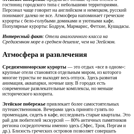
гостиниц городского типа с небольшими территориями.
Персонал чаще говорит на английском и немецком, русский
понимают далеко не все. Атмосфера напоминает греческие
курорты с бело-голубыми домиками и уютными кафе.
Популярные курорты: Бодрум, Мармарис, Фетхие, Кушадасы.
Интересный факт
: Отели аналогичного класса на
Средиземном море в среднем дешевле, чем на Эгейском.
Атмосфера и развлечения
Средиземноморские курорты
— это отдых «все в одном»:
крупные отели становятся отдельным миром, из которого
многие туристы не выходят весь отпуск. Здесь развитая
анимация, аквапарки, ночные шоу. В городах есть
современные развлекательные комплексы, но меньше
исторического колорита.
Эгейское побережье
привлекает более самостоятельных
путешественников. Вечерами здесь принято гулять по
променадам, сидеть в кафе, исследовать старые кварталы. Это
рай для любителей экскурсий — 80% античных памятников
региона сосредоточены именно здесь (Эфес, Троя, Пергам и
др.). Близость греческих островов позволяет совершать