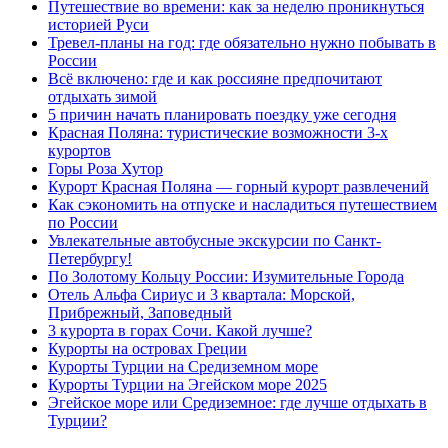
Путешествие во времени: как за неделю проникнуться
историей Руси
Тревел-планы на год: где обязательно нужно побывать в
России
Всё включено: где и как россияне предпочитают
отдыхать зимой
5 причин начать планировать поездку уже сегодня
Красная Поляна: туристические возможности 3-х
курортов
Горы Роза Хутор
Курорт Красная Поляна — горный курорт развлечений
Как сэкономить на отпуске и насладиться путешествием
по России
Увлекательные автобусные экскурсии по Санкт-
Петербургу!
По Золотому Кольцу России: Изумительные Города
Отель Альфа Сириус и 3 квартала: Морской,
Прибрежный, Заповедный
3 курорта в горах Сочи. Какой лучше?
Курорты на островах Греции
Курорты Турции на Средиземном море
Курорты Турции на Эгейском море 2025
Эгейское море или Средиземное: где лучше отдыхать в
Турции?