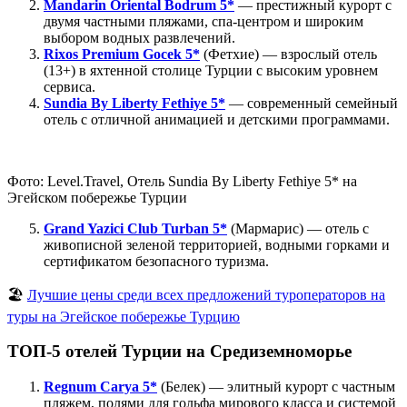
Mandarin Oriental Bodrum 5*
— престижный курорт с
двумя частными пляжами, спа-центром и широким
выбором водных развлечений.
Rixos Premium Gocek 5*
(Фетхие) — взрослый отель
(13+) в яхтенной столице Турции с высоким уровнем
сервиса.
Sundia By Liberty Fethiye 5*
— современный семейный
отель с отличной анимацией и детскими программами.
Фото: Level.Travel, Отель Sundia By Liberty Fethiye 5* на
Эгейском побережье Турции
Grand Yazici Club Turban 5*
(Мармарис) — отель с
живописной зеленой территорией, водными горками и
сертификатом безопасного туризма.
🏖️
Лучшие цены среди всех предложений туроператоров на
туры на Эгейское побережье Турцию
ТОП-5 отелей Турции на Средиземноморье
Regnum Carya 5*
(Белек) — элитный курорт с частным
пляжем, полями для гольфа мирового класса и системой