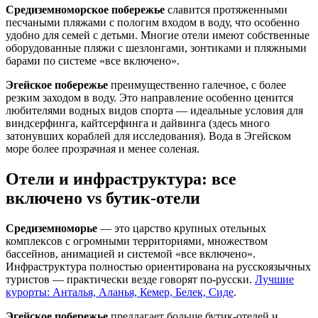
Средиземноморское побережье
славится протяженными
песчаными пляжами с пологим входом в воду, что особенно
удобно для семей с детьми. Многие отели имеют собственные
оборудованные пляжи с шезлонгами, зонтиками и пляжными
барами по системе «все включено».
Эгейское побережье
преимущественно галечное, с более
резким заходом в воду. Это направление особенно ценится
любителями водных видов спорта — идеальные условия для
виндсерфинга, кайтсерфинга и дайвинга (здесь много
затонувших кораблей для исследования). Вода в Эгейском
море более прозрачная и менее соленая.
Отели и инфраструктура: все
включено vs бутик-отели
Средиземноморье
— это царство крупных отельных
комплексов с огромными территориями, множеством
бассейнов, анимацией и системой «все включено».
Инфраструктура полностью ориентирована на русскоязычных
туристов — практически везде говорят по-русски.
Лучшие
курорты: Анталья, Аланья, Кемер, Белек, Сиде
.
Эгейское побережье
предлагает больше бутик-отелей и