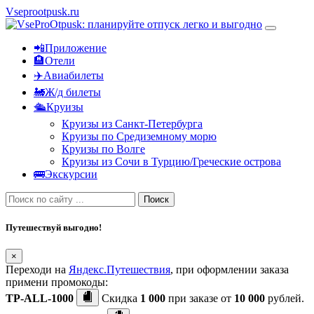
Vseprootpusk.ru
📲Приложение
🏨Отели
✈️Авиабилеты
🚂Ж/д билеты
🛳Круизы
Круизы из Санкт-Петербурга
Круизы по Средиземному морю
Круизы по Волге
Круизы из Сочи в Турцию/Греческие острова
🚌Экскурсии
Поиск
Путешествуй выгодно!
×
Переходи на
Яндекс.Путешествия
, при оформлении заказа
примени промокоды:
TP-ALL-1000
Скидка
1 000
при заказе от
10 000
рублей.