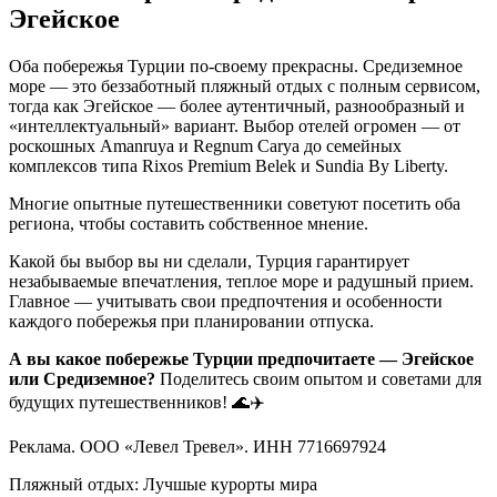
Эгейское
Оба побережья Турции по-своему прекрасны. Средиземное
море — это беззаботный пляжный отдых с полным сервисом,
тогда как Эгейское — более аутентичный, разнообразный и
«интеллектуальный» вариант. Выбор отелей огромен — от
роскошных Amanruya и Regnum Carya до семейных
комплексов типа Rixos Premium Belek и Sundia By Liberty.
Многие опытные путешественники советуют посетить оба
региона, чтобы составить собственное мнение.
Какой бы выбор вы ни сделали, Турция гарантирует
незабываемые впечатления, теплое море и радушный прием.
Главное — учитывать свои предпочтения и особенности
каждого побережья при планировании отпуска.
А вы какое побережье Турции предпочитаете — Эгейское
или Средиземное?
Поделитесь своим опытом и советами для
будущих путешественников! 🌊✈️
Реклама. ООО «Левел Тревел». ИНН 7716697924
Пляжный отдых: Лучшые курорты мира