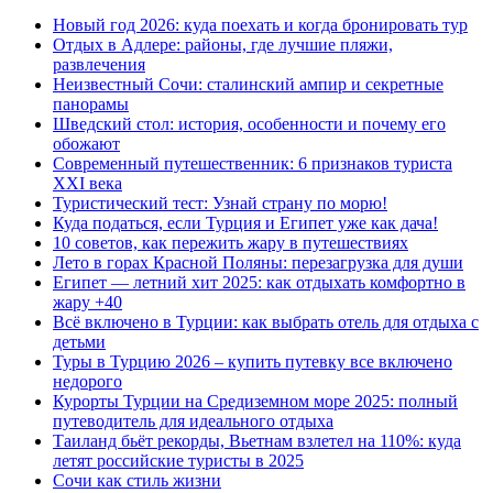
Новый год 2026: куда поехать и когда бронировать тур
Отдых в Адлере: районы, где лучшие пляжи,
развлечения
Неизвестный Сочи: сталинский ампир и секретные
панорамы
Шведский стол: история, особенности и почему его
обожают
Современный путешественник: 6 признаков туриста
XXI века
Туристический тест: Узнай страну по морю!
Куда податься, если Турция и Египет уже как дача!
10 советов, как пережить жару в путешествиях
Лето в горах Красной Поляны: перезагрузка для души
Египет — летний хит 2025: как отдыхать комфортно в
жару +40
Всё включено в Турции: как выбрать отель для отдыха с
детьми
Туры в Турцию 2026 – купить путевку все включено
недорого
Курорты Турции на Средиземном море 2025: полный
путеводитель для идеального отдыха
Таиланд бьёт рекорды, Вьетнам взлетел на 110%: куда
летят российские туристы в 2025
Сочи как стиль жизни