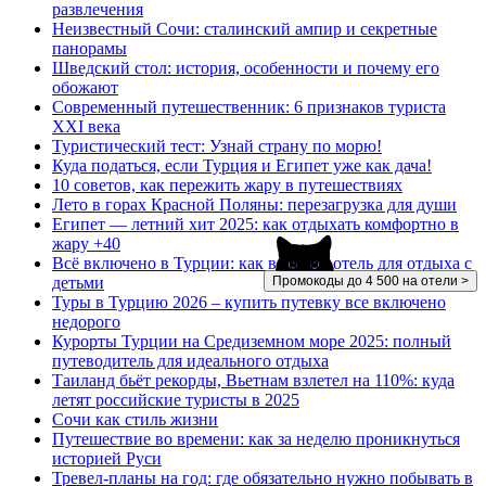
развлечения
Неизвестный Сочи: сталинский ампир и секретные
панорамы
Шведский стол: история, особенности и почему его
обожают
Современный путешественник: 6 признаков туриста
XXI века
Туристический тест: Узнай страну по морю!
Куда податься, если Турция и Египет уже как дача!
10 советов, как пережить жару в путешествиях
Лето в горах Красной Поляны: перезагрузка для души
Египет — летний хит 2025: как отдыхать комфортно в
жару +40
Всё включено в Турции: как выбрать отель для отдыха с
Промокоды до 4 500 на отели >
детьми
Туры в Турцию 2026 – купить путевку все включено
недорого
Курорты Турции на Средиземном море 2025: полный
путеводитель для идеального отдыха
Таиланд бьёт рекорды, Вьетнам взлетел на 110%: куда
летят российские туристы в 2025
Сочи как стиль жизни
Путешествие во времени: как за неделю проникнуться
историей Руси
Тревел-планы на год: где обязательно нужно побывать в