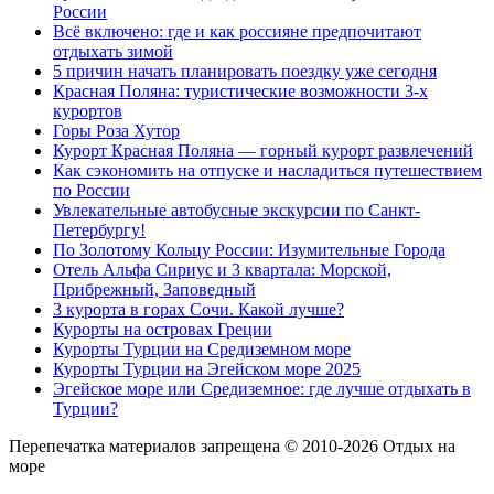
России
Всё включено: где и как россияне предпочитают
отдыхать зимой
5 причин начать планировать поездку уже сегодня
Красная Поляна: туристические возможности 3-х
курортов
Горы Роза Хутор
Курорт Красная Поляна — горный курорт развлечений
Как сэкономить на отпуске и насладиться путешествием
по России
Увлекательные автобусные экскурсии по Санкт-
Петербургу!
По Золотому Кольцу России: Изумительные Города
Отель Альфа Сириус и 3 квартала: Морской,
Прибрежный, Заповедный
3 курорта в горах Сочи. Какой лучше?
Курорты на островах Греции
Курорты Турции на Средиземном море
Курорты Турции на Эгейском море 2025
Эгейское море или Средиземное: где лучше отдыхать в
Турции?
Перепечатка материалов запрещена © 2010-2026 Отдых на
море