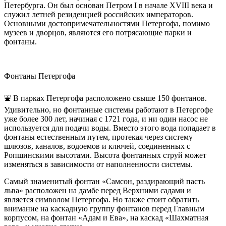
Петербурга. Он был основан Петром I в начале XVIII века и
служил летней резиденцией российских императоров.
Основными достопримечательностями Петергофа, помимо
музеев и дворцов, являются его потрясающие парки и
фонтаны.
Фонтаны Петергофа
⛲️ В парках Петергофа расположено свыше 150 фонтанов.
Удивительно, но фонтанные системы работают в Петергофе
уже более 300 лет, начиная с 1721 года, и ни один насос не
используется для подачи воды. Вместо этого вода попадает в
фонтаны естественным путем, протекая через систему
шлюзов, каналов, водоемов и ключей, соединенных с
Ропшинскими высотами. Высота фонтанных струй может
изменяться в зависимости от наполненности системы.
Самый знаменитый фонтан «Самсон, раздирающий пасть
льва» расположен на дамбе перед Верхними садами и
является символом Петергофа. Но также стоит обратить
внимание на каскадную группу фонтанов перед Главным
корпусом, на фонтан «Адам и Ева», на каскад «Шахматная