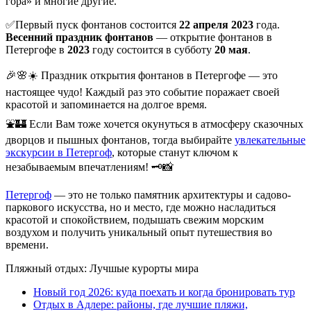
гора» и многие другие.
✅Первый пуск фонтанов состоится
22 апреля 2023
года.
Весенний праздник фонтанов
— открытие фонтанов в
Петергофе в
2023
году состоится в субботу
20 мая
.
🎉🌸☀️ Праздник открытия фонтанов в Петергофе — это
настоящее чудо! Каждый раз это событие поражает своей
красотой и запоминается на долгое время.
⛲🏰 Если Вам тоже хочется окунуться в атмосферу сказочных
дворцов и пышных фонтанов, тогда выбирайте
увлекательные
экскурсии в Петергоф
, которые станут ключом к
незабываемым впечатлениям! 🗝️📸
Петергоф
— это не только памятник архитектуры и садово-
паркового искусства, но и место, где можно насладиться
красотой и спокойствием, подышать свежим морским
воздухом и получить уникальный опыт путешествия во
времени.
Пляжный отдых: Лучшые курорты мира
Новый год 2026: куда поехать и когда бронировать тур
Отдых в Адлере: районы, где лучшие пляжи,