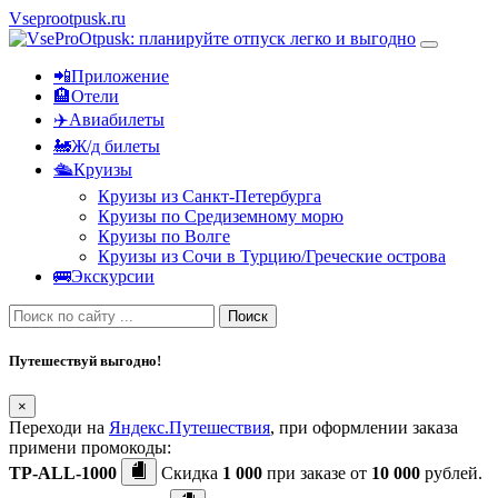
Vseprootpusk.ru
📲Приложение
🏨Отели
✈️Авиабилеты
🚂Ж/д билеты
🛳Круизы
Круизы из Санкт-Петербурга
Круизы по Средиземному морю
Круизы по Волге
Круизы из Сочи в Турцию/Греческие острова
🚌Экскурсии
Поиск
Путешествуй выгодно!
×
Переходи на
Яндекс.Путешествия
, при оформлении заказа
примени промокоды:
TP-ALL-1000
Скидка
1 000
при заказе от
10 000
рублей.