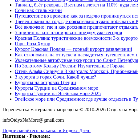
Таиланд бьёт рекорды, Вьетнам взлетел на 110%: куда лет
Сочи как стиль жизни
Путешествие во времени: как за неделю проникнуться ис
Тревел-планы на год: где обязательно нужно побывать в 
Всё включено: где и как россияне предпочитают отдыхат
5 причин начать планировать поездку уже сегодня
Красная Поляна: туристические возможности 3-х курорто
Горы Роза Хутор
Курорт Красная Поляна — горный курорт развлечений
Как сэкономить на отпуске и насладиться путешествием 
Увлекательные автобусные экскурсии по Санкт-Петербур
По Золотому Кольцу России: Изумительные Города
Отель Альфа Сириус и 3 квартала: Морской, Прибрежны
3 курорта в горах Сочи. Какой лучше?
Курорты на островах Греции
Курорты Турции на Средиземном море
Курорты Турции на Эгейском море 2025
Эгейское море или Средиземное: где лучше отдыхать в Т
Перепечатка материалов запрещена © 2010-2026 Отдых на мор
infoOtdyxNaMore@gmail.com
Подписывайтесь на канал в Яндекс Дзен
Партнеры - Реклама: