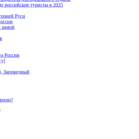
ят российские туристы в 2025
торией Руси
России
ь зимой
в
по России
гу!
й, Заповедный
урции?
е