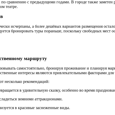
а по сравнению с предыдущими годами. В городе также заметен 
м театре.
ов
чески исчерпаны, а более дешёвых вариантов размещения остал
дуется бронировать туры пораньше, поскольку свободных мест о
бственному маршруту
овывать самостоятельно, бронируя проживание и планируя марш
бственные интересы являются привлекательными факторами для 
от несколько рекомендаций:
вращается в удивительную сказку, особенно во время празднова
асладиться зимними аттракционами.
лизуется в красивые заснеженные виды.