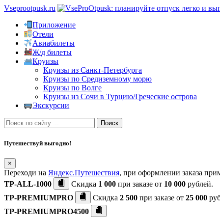
Vseprootpusk.ru
Приложение
Отели
Авиабилеты
Ж/д билеты
Круизы
Круизы из Санкт-Петербурга
Круизы по Средиземному морю
Круизы по Волге
Круизы из Сочи в Турцию/Греческие острова
Экскурсии
Поиск
Путешествуй выгодно!
×
Переходи на
Яндекс.Путешествия
, при оформлении заказа пр
TP-ALL-1000
Скидка
1 000
при заказе от
10 000
рублей.
TP-PREMIUMPRO
Скидка
2 500
при заказе от
25 000
руб
TP-PREMIUMPRO4500