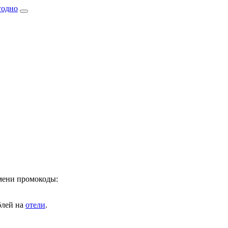
имени промокоды:
лей на
отели
.