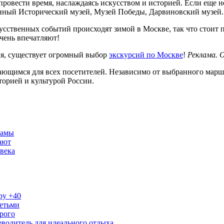
ровести время, наслаждаясь искусством и историей. Если еще н
венный Исторический музей, Музей Победы, Дарвиновский музей.
ственных событий происходят зимой в Москве, так что стоит п
чень впечатляют!
емя, существует огромный выбор
экскурсий по Москве
!
Реклама.
ющимся для всех посетителей. Независимо от выбранного маршр
сторией и культурой России.
рамы
ают
века
ру +40
детьми
рого
водитель для идеального отдыха