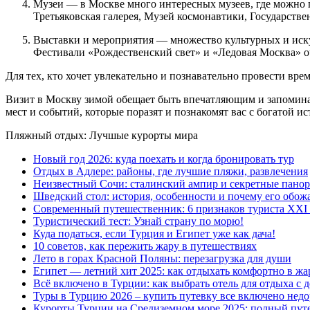
Музеи — в Москве много интересных музеев, где можно п
Третьяковская галерея, Музей космонавтики, Государст
Выставки и мероприятия — множество культурных и искус
Фестивали «Рождественский свет» и «Ледовая Москва» о
Для тех, кто хочет увлекательно и познавательно провести вр
Визит в Москву зимой обещает быть впечатляющим и запомина
мест и событий, которые поразят и познакомят вас с богатой и
Пляжный отдых: Лучшые курорты мира
Новый год 2026: куда поехать и когда бронировать тур
Отдых в Адлере: районы, где лучшие пляжи, развлечения
Неизвестный Сочи: сталинский ампир и секретные пано
Шведский стол: история, особенности и почему его обож
Современный путешественник: 6 признаков туриста XXI 
Туристический тест: Узнай страну по морю!
Куда податься, если Турция и Египет уже как дача!
10 советов, как пережить жару в путешествиях
Лето в горах Красной Поляны: перезагрузка для души
Египет — летний хит 2025: как отдыхать комфортно в жа
Всё включено в Турции: как выбрать отель для отдыха с 
Туры в Турцию 2026 – купить путевку все включено недо
Курорты Турции на Средиземном море 2025: полный путе