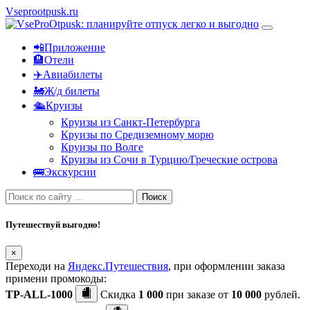
Vseprootpusk.ru
📲Приложение
🏨Отели
✈️Авиабилеты
🚂Ж/д билеты
🛳Круизы
Круизы из Санкт-Петербурга
Круизы по Средиземному морю
Круизы по Волге
Круизы из Сочи в Турцию/Греческие острова
🚌Экскурсии
Поиск
Путешествуй выгодно!
×
Переходи на
Яндекс.Путешествия
, при оформлении заказа
примени промокоды:
TP-ALL-1000
Скидка
1 000
при заказе от
10 000
рублей.