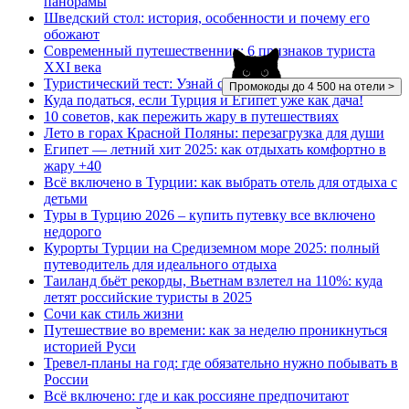
панорамы
Шведский стол: история, особенности и почему его
обожают
Современный путешественник: 6 признаков туриста
XXI века
Туристический тест: Узнай страну по морю!
Промокоды до 4 500 на отели >
Куда податься, если Турция и Египет уже как дача!
10 советов, как пережить жару в путешествиях
Лето в горах Красной Поляны: перезагрузка для души
Египет — летний хит 2025: как отдыхать комфортно в
жару +40
Всё включено в Турции: как выбрать отель для отдыха с
детьми
Туры в Турцию 2026 – купить путевку все включено
недорого
Курорты Турции на Средиземном море 2025: полный
путеводитель для идеального отдыха
Таиланд бьёт рекорды, Вьетнам взлетел на 110%: куда
летят российские туристы в 2025
Сочи как стиль жизни
Путешествие во времени: как за неделю проникнуться
историей Руси
Тревел-планы на год: где обязательно нужно побывать в
России
Всё включено: где и как россияне предпочитают