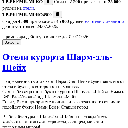
TP-PREMIUMPRO
Скидка
2 500
при заказе от
25 000
рублей на
отели
.
TP-PREMIUMPRO4500
Скидка
4 500
при заказе от
45 000
рублей
на отели с лендинга
,
действует только 24.07.2026.
Промокоды действую в июле: до 31.07.2026.
Закрыть
Отели курорта Шарм-эль-
Шейх
Направленность отдыха в Шарм-Эль-Шейхе будет зависеть от
отеля и бухты, в которой он находится.
Самые безветренные бухты курорта Шарм-эль-Шейха: Наама-
Бей, Рас-Ум-эль-Сид, Шарм-эль-Майя.
Если у Вас в приоритете шопинг и развлечения, то отлично
подойдут бухты Наами Бей и Старый город.
Выбирайте туры в Шарм-Эль-Шейх и наслаждайтесь
комфортным отдыхом, сервисом, солнцем, морем и
подводным миром!