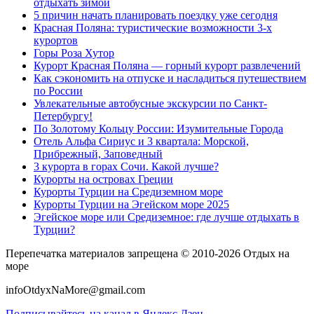
отдыхать зимой
5 причин начать планировать поездку уже сегодня
Красная Поляна: туристические возможности 3-х
курортов
Горы Роза Хутор
Курорт Красная Поляна — горный курорт развлечений
Как сэкономить на отпуске и насладиться путешествием
по России
Увлекательные автобусные экскурсии по Санкт-
Петербургу!
По Золотому Кольцу России: Изумительные Города
Отель Альфа Сириус и 3 квартала: Морской,
Прибрежный, Заповедный
3 курорта в горах Сочи. Какой лучше?
Курорты на островах Греции
Курорты Турции на Средиземном море
Курорты Турции на Эгейском море 2025
Эгейское море или Средиземное: где лучше отдыхать в
Турции?
Перепечатка материалов запрещена © 2010-2026 Отдых на
море
infoOtdyxNaMore@gmail.com
Подписывайтесь на канал в Яндекс Дзен