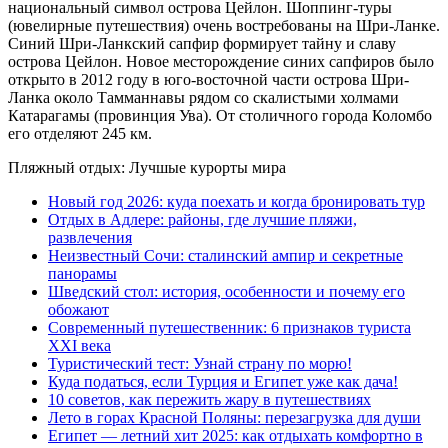
национальный символ острова Цейлон. Шоппинг-туры
(ювелирные путешествия) очень востребованы на Шри-Ланке.
Синий Шри-Ланкский сапфир формирует тайну и славу
острова Цейлон. Новое месторождение синих сапфиров было
открыто в 2012 году в юго-восточной части острова Шри-
Ланка около Тамманнавы рядом со скалистыми холмами
Катарагамы (провинция Ува). От столичного города Коломбо
его отделяют 245 км.
Пляжный отдых: Лучшые курорты мира
Новый год 2026: куда поехать и когда бронировать тур
Отдых в Адлере: районы, где лучшие пляжи,
развлечения
Неизвестный Сочи: сталинский ампир и секретные
панорамы
Шведский стол: история, особенности и почему его
обожают
Современный путешественник: 6 признаков туриста
XXI века
Туристический тест: Узнай страну по морю!
Куда податься, если Турция и Египет уже как дача!
10 советов, как пережить жару в путешествиях
Лето в горах Красной Поляны: перезагрузка для души
Египет — летний хит 2025: как отдыхать комфортно в