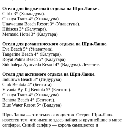
Отели для бюджетный отдыха на Шри-Ланке .
Citrix 3* (Хиккадува).
Chaaya Tranz 4* (Хиккадува).
Unawatuna Beach Resort 3* (Унаватуна).
Hibiscus 3* (Калутара).
Mermaid Hotel 3* (Калутара).
Отели для романтического отдыха на Шри-Ланке.
Eva Beach 5* (Унаватуна).
Tangerine Beach 4* (Калутара).
Royal Palms Beach 5* (Калутара).
Siddhalepa Ayurveda Resort 4* (Ваддува). Лечение.
Отели для активного отдыха на Шри-Ланке.
Induruwa Beach 3* (Индурува).
Club Bentota 4* (Бентота).
Vivanta By Taj Bentota 5* (Бентота).
Chaaya Tranz 4* (Хиккадува).
Bentota Beach 4* (Бентота).
Blue Water Resort 5* (Ваддува).
Шри-Ланка — это земля самоцветов. Остров Шри-Ланка
известен тем, что именно здесь найдены крупнейшие в мире
сапфиры. Синий сапфир — король самоцветов и