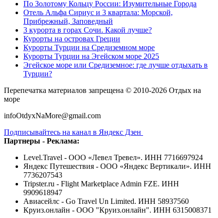
По Золотому Кольцу России: Изумительные Города
Отель Альфа Сириус и 3 квартала: Морской,
Прибрежный, Заповедный
3 курорта в горах Сочи. Какой лучше?
Курорты на островах Греции
Курорты Турции на Средиземном море
Курорты Турции на Эгейском море 2025
Эгейское море или Средиземное: где лучше отдыхать в
Турции?
Перепечатка материалов запрещена © 2010-2026 Отдых на
море
infoOtdyxNaMore@gmail.com
Подписывайтесь на канал в Яндекс Дзен
Партнеры - Реклама:
Level.Travel - ООО «Левел Тревел». ИНН 7716697924
Яндекс Путешествия - ООО «Яндекс Вертикали». ИНН
7736207543
Tripster.ru - Flight Marketplace Admin FZE. ИНН
9909618947
Авиасейлс - Go Travel Un Limited. ИНН 58937560
Круиз.онлайн - ООО "Круиз.онлайн". ИНН 6315008371