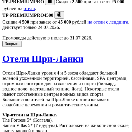
TP-PREMIUMPRO
Скидка
2 500
при заказе от
25 000
рублей на
отели
.
TP-PREMIUMPRO4500
Скидка
4 500
при заказе от
45 000
рублей
на отели с лендинга
,
действует только 24.07.2026.
Промокоды действую в июле: до 31.07.2026.
Закрыть
Отели Шри-Ланки
Отели Шри-Ланки уровня 4 и 5 звезд обладают большой
зеленой ухоженной территорией, бассейнами, SPA-центрами,
огромным спектром для развлечения и спорта (бильярд,
водное поло, настольный теннис, йога). Некоторые отели
имеют собственные центры водных видов спорта.
Большинство отелей на Шри-Ланке организовывают
свадебные церемонии и романтические ужины.
Vip-отели на Шри-Ланке.
The Fortress 5* (Коггала).
Saman Villas 5* (Индурува). Расположен на живописной скале,
выступающей в океан.