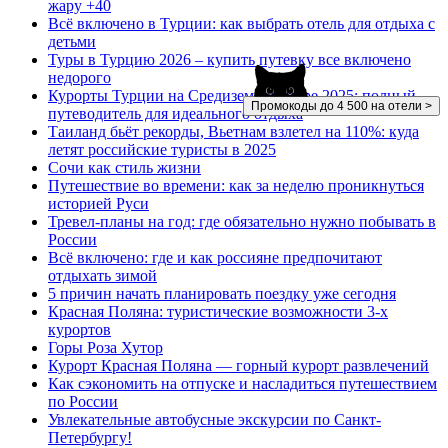
жару +40
Всё включено в Турции: как выбрать отель для отдыха с
детьми
Туры в Турцию 2026 – купить путевку все включено
недорого
Курорты Турции на Средиземном море 2025: полный
Промокоды до 4 500 на отели >
путеводитель для идеального отдыха
Таиланд бьёт рекорды, Вьетнам взлетел на 110%: куда
летят российские туристы в 2025
Сочи как стиль жизни
Путешествие во времени: как за неделю проникнуться
историей Руси
Тревел-планы на год: где обязательно нужно побывать в
России
Всё включено: где и как россияне предпочитают
отдыхать зимой
5 причин начать планировать поездку уже сегодня
Красная Поляна: туристические возможности 3-х
курортов
Горы Роза Хутор
Курорт Красная Поляна — горный курорт развлечений
Как сэкономить на отпуске и насладиться путешествием
по России
Увлекательные автобусные экскурсии по Санкт-
Петербургу!