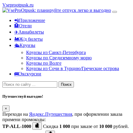
Vseprootpusk.ru
📲Приложение
🏨Отели
✈️Авиабилеты
🚂Ж/д билеты
🛳Круизы
Круизы из Санкт-Петербурга
Круизы по Средиземному морю
Круизы по Волге
Круизы из Сочи в Турцию/Греческие острова
🚌Экскурсии
Поиск
Путешествуй выгодно!
×
Переходи на
Яндекс.Путешествия
, при оформлении заказа
примени промокоды:
TP-ALL-1000
Скидка
1 000
при заказе от
10 000
рублей.