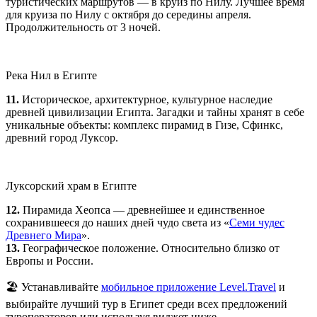
туристических маршрутов — в круиз по Нилу. Лучшее время
для круиза по Нилу с октября до середины апреля.
Продолжительность от 3 ночей.
Река Нил в Египте
11.
Историческое, архитектурное, культурное наследие
древней цивилизации Египта. Загадки и тайны хранят в себе
уникальные объекты: комплекс пирамид в Гизе, Сфинкс,
древний город Луксор.
Луксорский храм в Египте
12.
Пирамида Хеопса — древнейшее и единственное
сохранившееся до наших дней чудо света из «
Семи чудес
Древнего Мира
».
13.
Географическое положение. Относительно близко от
Европы и России.
🏖 Устанавливайте
мобильное приложение Level.Travel
и
выбирайте лучший тур в Египет среди всех предложений
туроператоров или используя виджет ниже.