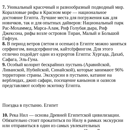
7.
Уникальный красочный и разнообразный подводный мир.
Коралловые рифы в Красном море — национальное
достояние Египта. Лучшие места для погружения как для
новичков, так и для опытных дайверов: Национальный парк
Рас-Мохаммед, Марса-Алам, Риф Голубая дыра, Риф
Джексона, рифы возле островов Тиран, Малый и Большой
Гифтун.
8.
В период ветров (летом и осенью) в Египте можно заняться
серфингом, виндсерфингом, кайтсёрфингом. Для этого
отлично подойдет один из курортов Египта: Хургада, Дахаб,
Сафага, Эль-Гуна.
9.
Особый колорит бескрайних пустынь (Аравийской,
Ливанской, Нубийской, Синайской), которые занимают 96%
территории страны. Экскурсии в пустыню, катание на
верблюдах, джип сафари, посещение каньонов и оазисов
представляют особую экзотику Египта.
Поездка в пустыню. Египет
10.
Река Нил — основа Древней Египетской цивилизации.
Обязательно стоит прокатиться по Нилу в рамках экскурсии
или отправиться в один из самых увлекательных