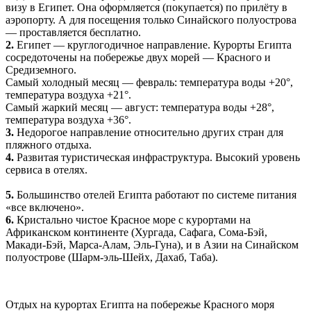
визу в Египет. Она оформляется (покупается) по прилёту в
аэропорту. А для посещения только Синайского полуострова
— проставляется бесплатно.
2.
Египет — круглогодичное направление. Курорты Египта
сосредоточены на побережье двух морей — Красного и
Средиземного.
Самый холодный месяц — февраль: температура воды +20°,
температура воздуха +21°.
Самый жаркий месяц — август: температура воды +28°,
температура воздуха +36°.
3.
Недорогое направление относительно других стран для
пляжного отдыха.
4.
Развитая туристическая инфраструктура. Высокий уровень
сервиса в отелях.
5.
Большинство отелей Египта работают по системе питания
«все включено».
6.
Кристально чистое Красное море с курортами на
Африканском континенте (Хургада, Сафага, Сома-Бэй,
Макади-Бэй, Марса-Алам, Эль-Гуна), и в Азии на Синайском
полуострове (Шарм-эль-Шейх, Дахаб, Таба).
Отдых на курортах Египта на побережье Красного моря