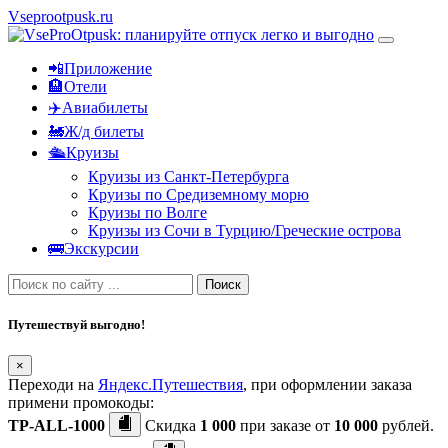
Vseprootpusk.ru
📲Приложение
🏨Отели
✈️Авиабилеты
🚂Ж/д билеты
🛳Круизы
Круизы из Санкт-Петербурга
Круизы по Средиземному морю
Круизы по Волге
Круизы из Сочи в Турцию/Греческие острова
🚌Экскурсии
Поиск
Путешествуй выгодно!
×
Переходи на
Яндекс.Путешествия
, при оформлении заказа
примени промокоды:
TP-ALL-1000
Скидка
1 000
при заказе от
10 000
рублей.