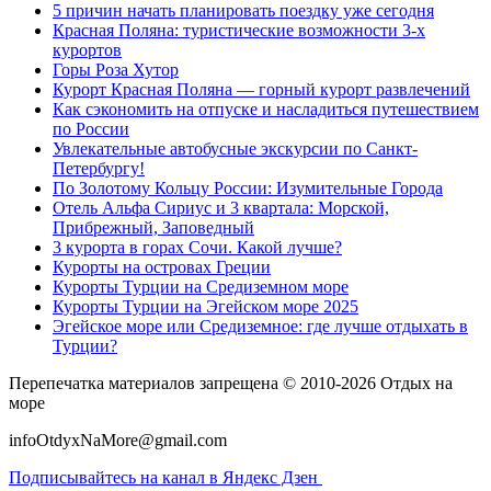
5 причин начать планировать поездку уже сегодня
Красная Поляна: туристические возможности 3-х
курортов
Горы Роза Хутор
Курорт Красная Поляна — горный курорт развлечений
Как сэкономить на отпуске и насладиться путешествием
по России
Увлекательные автобусные экскурсии по Санкт-
Петербургу!
По Золотому Кольцу России: Изумительные Города
Отель Альфа Сириус и 3 квартала: Морской,
Прибрежный, Заповедный
3 курорта в горах Сочи. Какой лучше?
Курорты на островах Греции
Курорты Турции на Средиземном море
Курорты Турции на Эгейском море 2025
Эгейское море или Средиземное: где лучше отдыхать в
Турции?
Перепечатка материалов запрещена © 2010-2026 Отдых на
море
infoOtdyxNaMore@gmail.com
Подписывайтесь на канал в Яндекс Дзен