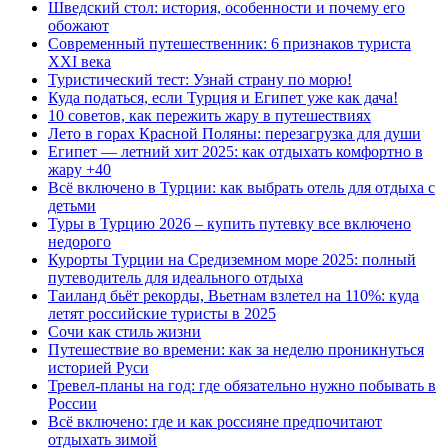
Шведский стол: история, особенности и почему его
обожают
Современный путешественник: 6 признаков туриста
XXI века
Туристический тест: Узнай страну по морю!
Куда податься, если Турция и Египет уже как дача!
10 советов, как пережить жару в путешествиях
Лето в горах Красной Поляны: перезагрузка для души
Египет — летний хит 2025: как отдыхать комфортно в
жару +40
Всё включено в Турции: как выбрать отель для отдыха с
детьми
Туры в Турцию 2026 – купить путевку все включено
недорого
Курорты Турции на Средиземном море 2025: полный
путеводитель для идеального отдыха
Таиланд бьёт рекорды, Вьетнам взлетел на 110%: куда
летят российские туристы в 2025
Сочи как стиль жизни
Путешествие во времени: как за неделю проникнуться
историей Руси
Тревел-планы на год: где обязательно нужно побывать в
России
Всё включено: где и как россияне предпочитают
отдыхать зимой