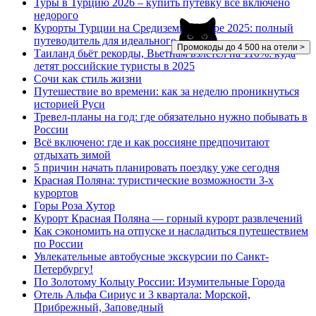
Туры в Турцию 2026 – купить путевку все включено
недорого
Курорты Турции на Средиземном море 2025: полный
путеводитель для идеального отдыха
Промокоды до 4 500 на отели >
Таиланд бьёт рекорды, Вьетнам взлетел на 110%: куда
летят российские туристы в 2025
Сочи как стиль жизни
Путешествие во времени: как за неделю проникнуться
историей Руси
Тревел-планы на год: где обязательно нужно побывать в
России
Всё включено: где и как россияне предпочитают
отдыхать зимой
5 причин начать планировать поездку уже сегодня
Красная Поляна: туристические возможности 3-х
курортов
Горы Роза Хутор
Курорт Красная Поляна — горный курорт развлечений
Как сэкономить на отпуске и насладиться путешествием
по России
Увлекательные автобусные экскурсии по Санкт-
Петербургу!
По Золотому Кольцу России: Изумительные Города
Отель Альфа Сириус и 3 квартала: Морской,
Прибрежный, Заповедный