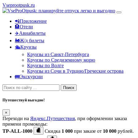
Vseprootpusk.ru
📲Приложение
🏨Отели
✈️Авиабилеты
🚂Ж/д билеты
🛳Круизы
Круизы из Санкт-Петербурга
Круизы по Средиземному морю
Круизы по Волге
Круизы из Сочи в Турцию/Греческие острова
🚌Экскурсии
Поиск
Путешествуй выгодно!
×
Переходи на
Яндекс.Путешествия
, при оформлении заказа
примени промокоды:
TP-ALL-1000
Скидка
1 000
при заказе от
10 000
рублей.