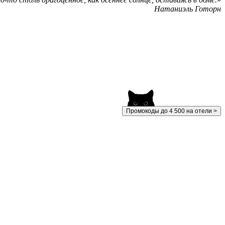
Натаниэль Готорн
Промокоды до 4 500 на отели >