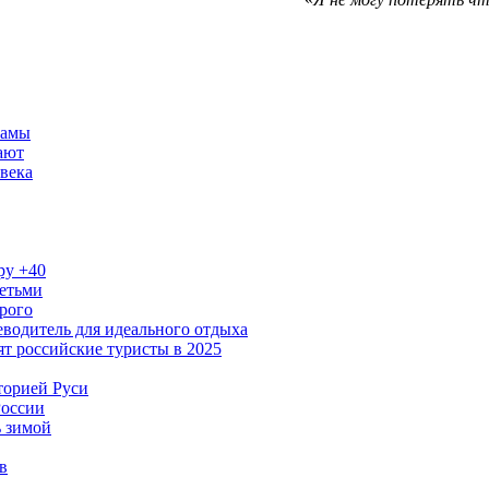
рамы
ают
века
ру +40
детьми
рого
водитель для идеального отдыха
ят российские туристы в 2025
торией Руси
России
ь зимой
в