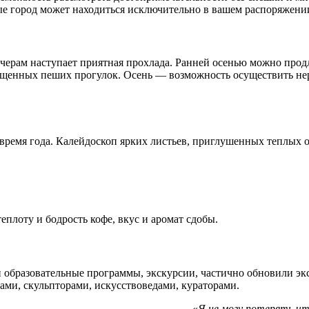
ые город может находиться исключительно в вашем распоряжени
черам наступает приятная прохлада. Ранней осенью можно продли
ыщенных пеших прогулок. Осень — возможность осуществить не
ремя года. Калейдоскоп ярких листьев, приглушенных теплых о
плоту и бодрость кофе, вкус и аромат сдобы.
 образовательные программы, экскурсии, частично обновили эк
ами, скульпторами, искусствоведами, кураторами.
«
Я не могу потерять что