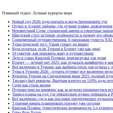
Пляжный отдых: Лучшые курорты мира
Новый год 2026: куда поехать и когда бронировать тур
Отдых в Адлере: районы, где лучшие пляжи, развлечения
Неизвестный Сочи: сталинский ампир и секретные пано
Шведский стол: история, особенности и почему его обож
Современный путешественник: 6 признаков туриста XXI 
Туристический тест: Узнай страну по морю!
Куда податься, если Турция и Египет уже как дача!
10 советов, как пережить жару в путешествиях
Лето в горах Красной Поляны: перезагрузка для души
Египет — летний хит 2025: как отдыхать комфортно в жа
Всё включено в Турции: как выбрать отель для отдыха с 
Туры в Турцию 2026 – купить путевку все включено недо
Курорты Турции на Средиземном море 2025: полный путе
Таиланд бьёт рекорды, Вьетнам взлетел на 110%: куда лет
Сочи как стиль жизни
Путешествие во времени: как за неделю проникнуться ис
Тревел-планы на год: где обязательно нужно побывать в 
Всё включено: где и как россияне предпочитают отдыхат
5 причин начать планировать поездку уже сегодня
Красная Поляна: туристические возможности 3-х курорто
Горы Роза Хутор