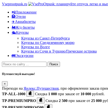
Vseprootpusk.ru
📲Приложение
🏨Отели
✈️Авиабилеты
🚂Ж/д билеты
🛳Круизы
Круизы из Санкт-Петербурга
Круизы по Средиземному морю
Круизы по Волге
Круизы из Сочи в Турцию/Греческие острова
🚌Экскурсии
Поиск
Путешествуй выгодно!
×
Переходи на
Яндекс.Путешествия
, при оформлении заказа пр
TP-ALL-1000
Скидка
1 000
при заказе от
10 000
рублей.
TP-PREMIUMPRO
Скидка
2 500
при заказе от
25 000
руб
TP-PREMIUMPRO4500