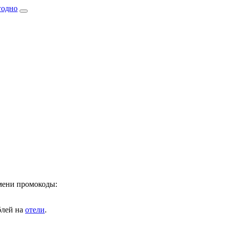
имени промокоды:
лей на
отели
.