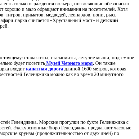
 а есть только ограждения вольера, позволяющие обезопасить
ют хорошо и мало обращают внимания на посетителей. Хотя
в, тигров, приматов, медведей, леопардов, пони, рысь,
Сафари-парка считается «Хрустальный мост» и
детский
рей.
настоящему: сталактиты, сталагмиты, летучие мыши, подземное
ельно будет посетить
Музей Черного моря
.
Он также
арка входит
канатная дорога
длиной 1600 метров, которая
рестностей Геленджика можно как во время 20 минутного
остей Геленджика. Морские прогулки по бухте Геленджика с
ностей. Экскурсионные бюро Геленджика предлагают часовые
 морские круизы (продолжительностью от двух дней) по