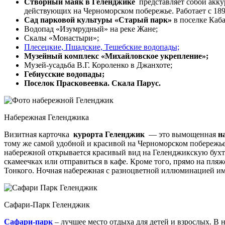
Створный маяк в Геленджике
представляет собой акк
действующих на Черноморском побережье. Работает с 189
Сад парковой культуры «Старый парк»
в поселке Каба
Водопад «Изумрудный» на реке Жане;
Скалы «Монастыри»;
Плесецкие, Пшадские, Тешебские водопады;
Музейный комплекс «Михайловское укрепление»;
Музей-усадьба В.Г. Короленко в Джанхоте;
Гебиусские водопады;
Поселок Прасковеевка. Скала Парус.
Набережная Геленджика
Визитная карточка
курорта Геленджик
— это вымощенная
н
тому же самой удобной и красивой на Черноморском побережье 
набережной открывается красивый вид на Геленджикскую бухт
скамеечках или отправиться в кафе. Кроме того, прямо на пляж
Тонкого. Ночная набережная с разноцветной иллюминацией имее
Сафари-Парк Геленджик
Сафари-парк
– лучшее место отдыха для детей и взрослых. В