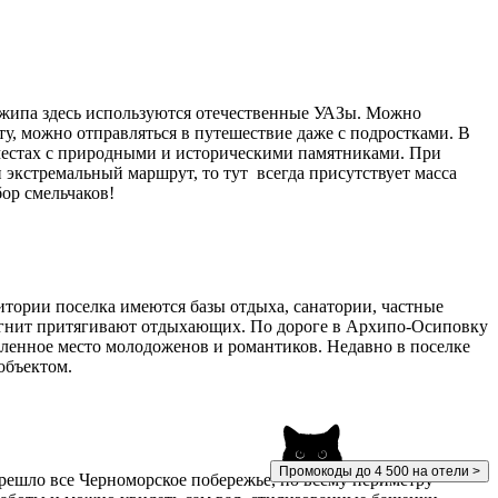
джипа здесь используются отечественные УАЗы. Можно
ту, можно отправляться в путешествие даже с подростками. В
 местах с природными и историческими памятниками. При
 экстремальный маршрут, то тут всегда присутствует масса
ор смельчаков!
итории поселка имеются базы отдыха, санатории, частные
магнит притягивают отдыхающих. По дороге в Архипо-Осиповку
бленное место молодоженов и романтиков. Недавно в поселке
объектом.
Промокоды до 4 500 на отели >
решло все Черноморское побережье, по всему периметру