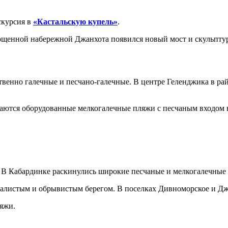
скурсия в
«Кастальскую купель»
.
мощенной набережной Джанхота появился новый мост и скульпт
венно галечные и песчано-галечные. В центре Геленджика в ра
аются оборудованные мелкогалечные пляжи с песчаным входом 
. В Кабардинке раскинулись широкие песчаные и мелкогалечные
калистым и обрывистым берегом. В поселках Дивноморское и Дж
яжи.