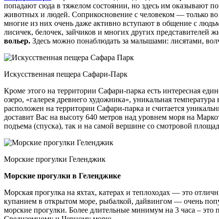
попадают сюда в тяжелом состоянии, но здесь им оказывают пом
животных и людей. Соприкосновение с человеком — только во 
многие из них очень даже активно вступают в общение с людьми
лисичек, белочек, зайчиков и многих других представителей 
вольер.
Здесь можно понаблюдать за малышами: лисятами, вол
Искусственная пещера Сафари-Парк
Кроме этого на территории Сафари-парка есть интересная еди
озеро, «галерея древнего художника», уникальная температура 
расположен на территории Сафари-парка и считается уникаль
доставит Вас на высоту 640 метров над уровнем моря на Марк
подъема (спуска), так и на самой вершине со смотровой площад
Морские прогулки Геленджик
Морские прогулки в Геленджике
Морская прогулка на яхтах, катерах и теплоходах — это отли
купанием в открытом море, рыбалкой, дайвингом — очень поп
морские прогулки. Более длительные минимум на 3 часа – это 
Средиземному и Черному морю.