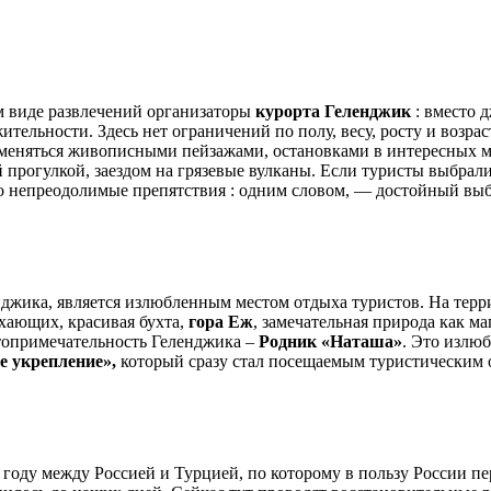
м виде развлечений организаторы
курорта Геленджик
: вместо 
ельности. Здесь нет ограничений по полу, весу, росту и возрас
и, сменяться живописными пейзажами, остановками в интересных
прогулкой, заездом на грязевые вулканы. Если туристы выбрали
лго непреодолимые препятствия : одним словом, — достойный выб
нджика, является излюбленным местом отдыха туристов. На терр
хающих, красивая бухта,
гора Еж
, замечательная природа как 
стопримечательность Геленджика –
Родник «Наташа»
. Это излю
е укрепление»,
который сразу стал посещаемым туристическим 
году между Россией и Турцией, по которому в пользу России пе