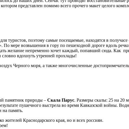
нилось до наших дней. Сейчас тут проводят восстановительные 
в котором представлен помимо всего прочего макет целого комп
для туристов, поэтому самые посещаемые, находятся в получасе
». По мере возвышения в гору по пешеходной дороге вдоль речк
дать желание непременно хочет каждый, попавший сюда. Как пр
и словно вдохнуть утренней прохлады!
воздух Черного моря, а также многочисленные достопримечател
ный памятник природы –
Скала Парус
. Размеры скалы: 25 на 20 
 результате пушечного выстрела во время Кавказской войны. Вод
 на память.
о жителей Краснодарского края, но и всех россиян.
рем!