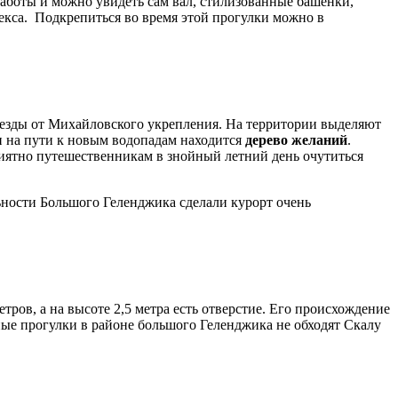
работы и можно увидеть сам вал, стилизованные башенки,
лекса. Подкрепиться во время этой прогулки можно в
 езды от Михайловского укрепления. На территории выделяют
и на пути к новым водопадам находится
дерево желаний
.
иятно путешественникам в знойный летний день очутиться
ьности Большого Геленджика сделали курорт очень
метров, а на высоте 2,5 метра есть отверстие. Его происхождение
ные прогулки в районе большого Геленджика не обходят Скалу