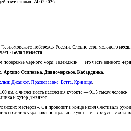
 действует только 24.07.2026.
 Черноморского побережья России. Словно серп молодого меся
чает «
Белая невеста
».
 побережье Черного моря. Геленджик — это часть единого Чер
к,
Архипо-Осиповка, Дивноморское, Кабардинка.
елки
: Джанхот, Прасковеевка, Бетта, Криница
.
00 км, а численность населения курорта — 91,5 тысяч человек.
инка и хутор Джанхот.
банских мастеров». Он проводит в конце июня Фестиваль рукод
инов и слонов украшают центральные улицы и автобусные остан