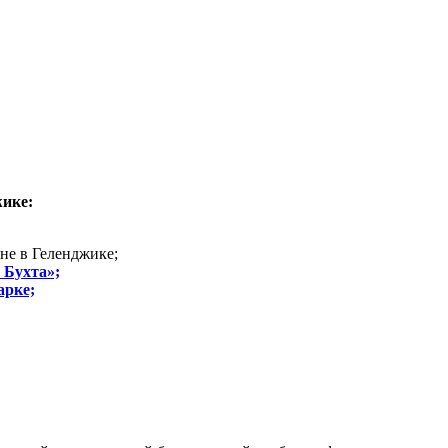
жике:
не в Геленджике;
 Бухта»;
арке;