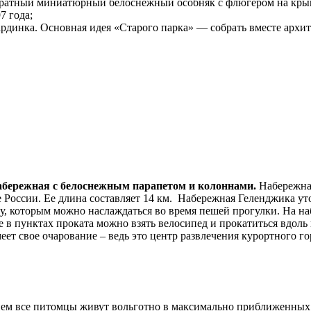
уратный миниатюрный белоснежный особняк с флюгером на крыш
7 года;
рдинка. Основная идея «Старого парка» — собрать вместе архит
абережная с белоснежным парапетом и колоннами.
Набережная
России. Ее длина составляет 14 км. Набережная Геленджика уто
у, которым можно наслаждаться во время пешей прогулки. На 
е в пунктах проката можно взять велосипед и прокатиться вдоль
т свое очарование – ведь это центр развлечения курортного го
 нем все питомцы живут вольготно в максимально приближенных