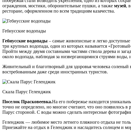
побережья стали возводить укрепления, одно из которых сохра
ограждения, мостики, оборонительные пушки, а также
музей
, 
ресторане, оформленном по всем традициям казачества.
Гебиусские водопады
Гебиусские водопады
– самые живописные и легко доступные 
три крупных водопада, один из которых называется «Гротовый
Пройти между двумя составными частями ствола дерева и зага
около водопада, наблюдая за низвергающимися струями воды, 
Живительный и благотворный для здоровья человека соленый 
востребованным даже среди иностранных туристов.
Скала Парус Геленджик
Поселок Прасковеевка.
На его побережье находится уникаль
точно не определено, но многие считают, что оно появилось в
Парус стороной. С воды можно сделать интересные фотографии
Геленджик — любимое место летнего пляжного отдыха не тольк
Приезжайте на отдых в Геленджик и насладитесь солнцем и мо