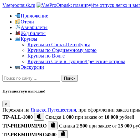
Vseprootpusk.ru
Приложение
Отели
Авиабилеты
Ж/д билеты
Круизы
Круизы из Санкт-Петербурга
Круизы по Средиземному морю
Круизы по Волге
Круизы из Сочи в Турцию/Греческие острова
Экскурсии
Поиск
Путешествуй выгодно!
×
Переходи на
Яндекс.Путешествия
, при оформлении заказа пр
TP-ALL-1000
Скидка
1 000
при заказе от
10 000
рублей.
TP-PREMIUMPRO
Скидка
2 500
при заказе от
25 000
руб
TP-PREMIUMPRO4500