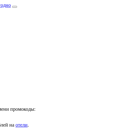
имени промокоды:
лей на
отели
.