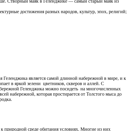
е. Створный маяк в Геленджике — самый старый маяк из
ектурные достижения разных народов, культур, эпох, религий;
 Геленджика является самой длинной набережной в мире, и к
пает в яркой зелени цветников, скверов и аллей. С
набережной Геленджика можно посидеть на многочисленных
 всей набережной, которая простирается от Толстого мыса до
родка.
 к природной среде обитания условиях. Многие из них