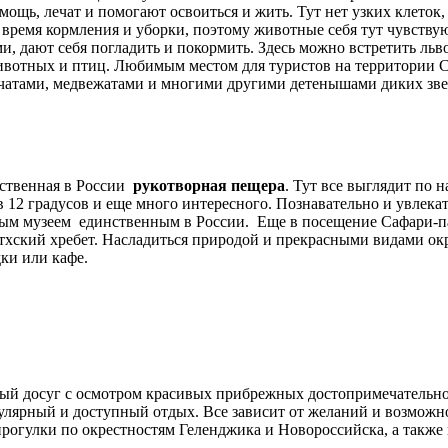
ощь, лечат и помогают освоиться и жить. Тут нет узких клеток,
время кормления и уборки, поэтому животные себя тут чувству
, дают себя погладить и покормить. Здесь можно встретить льво
животных и птиц. Любимым местом для туристов на территории 
чатами, медвежатами и многими другими детенышами диких зве
нственная в России
рукотворная пещера
. Тут все выглядит по 
в 12 градусов и еще много интересного. Познавательно и увлекат
ным музеем единственным в России. Еще в посещение Сафари-п
отхский хребет. Насладиться природой и прекрасными видами ок
ки или кафе.
чный досуг с осмотром красивых прибрежных достопримечательн
улярный и доступный отдых. Все зависит от желаний и возмож
прогулки по окрестностям Геленджика и Новороссийска, а также