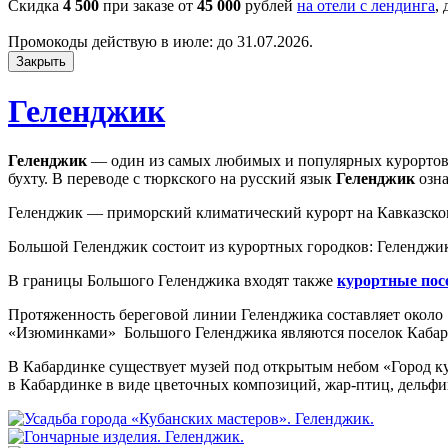
Скидка
4 500
при заказе от
45 000
рублей
на отели с лендинга
,
Промокоды действую в июле: до 31.07.2026.
Закрыть
Геленджик
Геленджик
— один из самых любимых и популярных курортов
бухту. В переводе с тюркского на русский язык
Геленджик
озна
Геленджик — приморский климатический курорт на Кавказском
Большой Геленджик состоит из курортных городков: Геленджи
В границы Большого Геленджика входят также
курортные пос
Протяженность береговой линии Геленджика составляет около 1
«Изюминками» Большого Геленджика являются поселок Кабард
В Кабардинке существует музей под открытым небом «Город ку
в Кабардинке в виде цветочных композиций, жар-птиц, дельф