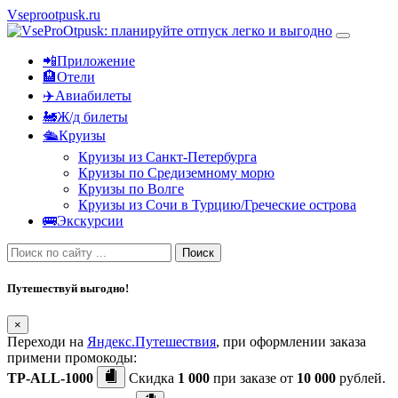
Vseprootpusk.ru
📲Приложение
🏨Отели
✈️Авиабилеты
🚂Ж/д билеты
🛳Круизы
Круизы из Санкт-Петербурга
Круизы по Средиземному морю
Круизы по Волге
Круизы из Сочи в Турцию/Греческие острова
🚌Экскурсии
Поиск
Путешествуй выгодно!
×
Переходи на
Яндекс.Путешествия
, при оформлении заказа
примени промокоды:
TP-ALL-1000
Скидка
1 000
при заказе от
10 000
рублей.