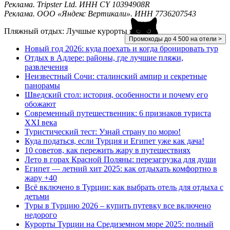
Реклама. Tripster Ltd. ИНН CY 10394908R
Реклама. ООО «Яндекс Вертикали». ИНН 7736207543
Пляжный отдых: Лучшые курорты мира
Промокоды до 4 500 на отели >
Новый год 2026: куда поехать и когда бронировать тур
Отдых в Адлере: районы, где лучшие пляжи,
развлечения
Неизвестный Сочи: сталинский ампир и секретные
панорамы
Шведский стол: история, особенности и почему его
обожают
Современный путешественник: 6 признаков туриста
XXI века
Туристический тест: Узнай страну по морю!
Куда податься, если Турция и Египет уже как дача!
10 советов, как пережить жару в путешествиях
Лето в горах Красной Поляны: перезагрузка для души
Египет — летний хит 2025: как отдыхать комфортно в
жару +40
Всё включено в Турции: как выбрать отель для отдыха с
детьми
Туры в Турцию 2026 – купить путевку все включено
недорого
Курорты Турции на Средиземном море 2025: полный