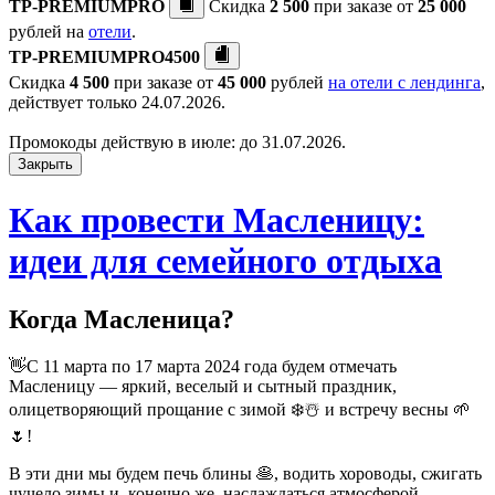
TP-PREMIUMPRO
Скидка
2 500
при заказе от
25 000
рублей на
отели
.
TP-PREMIUMPRO4500
Скидка
4 500
при заказе от
45 000
рублей
на отели с лендинга
,
действует только 24.07.2026.
Промокоды действую в июле: до 31.07.2026.
Закрыть
Как провести Масленицу:
идеи для семейного отдыха
Когда Масленица?
👋С 11 марта по 17 марта 2024 года будем отмечать
Масленицу — яркий, веселый и сытный праздник,
олицетворяющий прощание с зимой ❄️☃️ и встречу весны 🌱
🌷!
В эти дни мы будем печь блины 🥞, водить хороводы, сжигать
чучело зимы и, конечно же, наслаждаться атмосферой