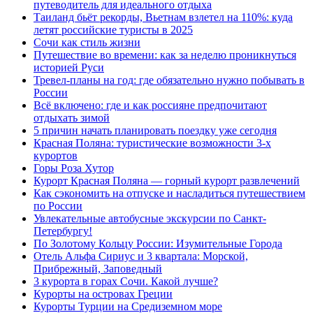
путеводитель для идеального отдыха
Таиланд бьёт рекорды, Вьетнам взлетел на 110%: куда
летят российские туристы в 2025
Сочи как стиль жизни
Путешествие во времени: как за неделю проникнуться
историей Руси
Тревел-планы на год: где обязательно нужно побывать в
России
Всё включено: где и как россияне предпочитают
отдыхать зимой
5 причин начать планировать поездку уже сегодня
Красная Поляна: туристические возможности 3-х
курортов
Горы Роза Хутор
Курорт Красная Поляна — горный курорт развлечений
Как сэкономить на отпуске и насладиться путешествием
по России
Увлекательные автобусные экскурсии по Санкт-
Петербургу!
По Золотому Кольцу России: Изумительные Города
Отель Альфа Сириус и 3 квартала: Морской,
Прибрежный, Заповедный
3 курорта в горах Сочи. Какой лучше?
Курорты на островах Греции
Курорты Турции на Средиземном море