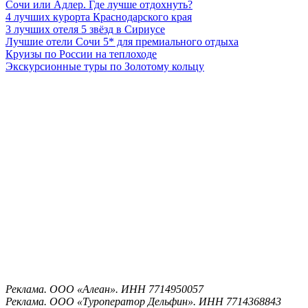
Сочи или Адлер. Где лучше отдохнуть?
4 лучших курорта Краснодарского края
3 лучших отеля 5 звёзд в Сириусе
Лучшие отели Сочи 5* для премиального отдыха
Круизы по России на теплоходе
Экскурсионные туры по Золотому кольцу
Реклама. ООО «Алеан». ИНН 7714950057
Реклама. ООО «Туроператор Дельфин». ИНН 7714368843