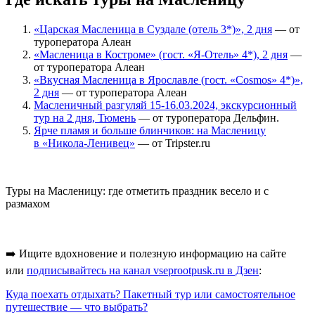
«Царская Масленица в Суздале (отель 3*)», 2 дня
— от
туроператора Алеан
«Масленица в Костроме» (гост. «Я-Отель» 4*), 2 дня
—
от туроператора Алеан
«Вкусная Масленица в Ярославле (гост. «Cosmos» 4*)»,
2 дня
— от туроператора Алеан
Масленичный разгуляй 15-16.03.2024, экскурсионный
тур на 2 дня, Тюмень
— от туроператора Дельфин.
Ярче пламя и больше блинчиков: на Масленицу
в «Никола-Ленивец»
— от Tripster.ru
Туры на Масленицу: где отметить праздник весело и с
размахом
➡️ Ищите вдохновение и полезную информацию на сайте
или
подписывайтесь на канал vseprootpusk.ru в Дзен
:
Куда поехать отдыхать? Пакетный тур или самостоятельное
путешествие — что выбрать?