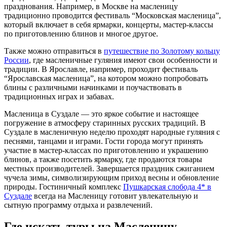
празднования. Например, в Москве на масленицу
традиционно проводится фестиваль “Московская масленица”,
который включает в себя ярмарки, концерты, мастер-классы
по приготовлению блинов и многое другое.
Также можно отправиться в
путешествие по Золотому кольцу
России
, где масленичные гуляния имеют свои особенности и
традиции. В Ярославле, например, проходит фестиваль
“Ярославская масленица”, на котором можно попробовать
блины с различными начинками и поучаствовать в
традиционных играх и забавах.
Масленица в Суздале — это яркое событие и настоящее
погружение в атмосферу старинных русских традиций. В
Суздале в масленичную неделю проходят народные гуляния с
песнями, танцами и играми. Гости города могут принять
участие в мастер-классах по приготовлению и украшению
блинов, а также посетить ярмарку, где продаются товары
местных производителей. Завершается праздник сжиганием
чучела зимы, символизирующим приход весны и обновление
природы. Гостиничный комплекс
Пушкарская слобода 4* в
Суздале
всегда на Масленицу готовит увлекательную и
сытную программу отдыха и развлечений.
Где искать туры на Масленицу