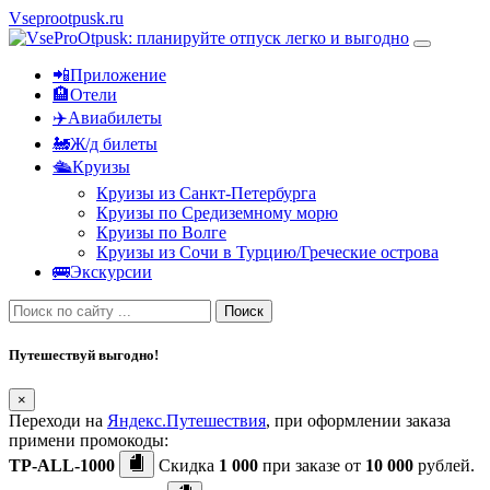
Vseprootpusk.ru
📲Приложение
🏨Отели
✈️Авиабилеты
🚂Ж/д билеты
🛳Круизы
Круизы из Санкт-Петербурга
Круизы по Средиземному морю
Круизы по Волге
Круизы из Сочи в Турцию/Греческие острова
🚌Экскурсии
Поиск
Путешествуй выгодно!
×
Переходи на
Яндекс.Путешествия
, при оформлении заказа
примени промокоды:
TP-ALL-1000
Скидка
1 000
при заказе от
10 000
рублей.