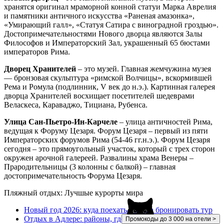
хранятся оригинал мраморной конной статуи Марка Аврелия
и памятники античного искусства «Раненая амазонка»,
«Умирающий галл», «Статуя Сатира с виноградной гроздью».
Достопримечательностями Нового дворца являются Залы
Философов и Императорский Зал, украшенный 65 бюстами
императоров Рима.
Дворец Хранителей
– это музей. Главная жемчужина музея
— бронзовая скульптура «римской Волчицы», вскормившей
Рема и Ромула (подлинник, V век до н.э.). Картинная галерея
дворца Хранителей восхищает посетителей шедеврами
Веласкеса, Караваджо, Тициана, Рубенса.
Улица Сан-Пьетро-Ин-Карчеле
– улица античностей Рима,
ведущая к Форуму Цезаря. Форум Цезаря – первый из пяти
Императорских форумов Рима (54-46 гг.н.э.). Форум Цезаря
сегодня – это прямоугольный участок, который с трех сторон
окружен арочной галереей. Развалины храма Венеры –
Прародительницы (3 колонны с балкой) – главная
достопримечательность Форума Цезаря.
Пляжный отдых: Лучшые курорты мира
Новый год 2026: куда поехать и когда бронировать тур
Отдых в Адлере: районы, где лучшие пляжи,
Промокоды до 3 000 на отели >