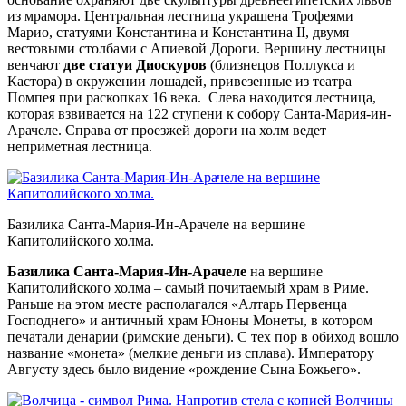
из мрамора. Центральная лестница украшена Трофеями
Марио, статуями Константина и Константина II, двумя
вестовыми столбами с Апиевой Дороги. Вершину лестницы
венчают
две статуи Диоскуров
(близнецов Поллукса и
Кастора) в окружении лошадей, привезенные из театра
Помпея при раскопках 16 века. Слева находится лестница,
которая взвивается на 122 ступени к собору Санта-Мария-ин-
Арачеле. Справа от проезжей дороги на холм ведет
неприметная лестница.
Базилика Санта-Мария-Ин-Арачеле на вершине
Капитолийского холма.
Базилика Санта-Мария-Ин-Арачеле
на вершине
Капитолийского холма – самый почитаемый храм в Риме.
Раньше на этом месте располагался «Алтарь Первенца
Господнего» и античный храм Юноны Монеты, в котором
печатали денарии (римские деньги). С тех пор в обиход вошло
название «монета» (мелкие деньги из сплава). Императору
Августу здесь было видение «рождение Сына Божьего».