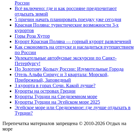
России
Всё включено: где и как россияне предпочитают
отдыхать зимой
5 причин начать планировать поездку уже сегодня
Красная Поляна: туристические возможности 3-х
курортов
Горы Роза Хутор
Курорт Красная Поляна — горный курорт развлечений
Как сэкономить на отпуске и насладиться путешествием
по России
Увлекательные автобусные экскурсии по Санкт-
Петербургу!
По Золотому Кольцу России: Изумительные Города
Отель Альфа Сириус и 3 квартала: Морской,
Прибрежный, Заповедный
3 курорта в горах Сочи. Какой лучше?
Курорты на островах Греции
Курорты Турции на Средиземном море
Курорты Турции на Эгейском море 2025
Эгейское море или Средиземное: где лучше отдыхать в
Турции?
Перепечатка материалов запрещена © 2010-2026 Отдых на
море