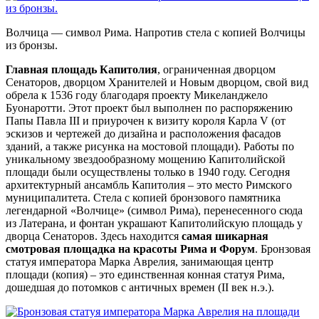
Волчица — символ Рима. Напротив стела с копией Волчицы
из бронзы.
Главная площадь Капитолия
, ограниченная дворцом
Сенаторов, дворцом Хранителей и Новым дворцом, свой вид
обрела к 1536 году благодаря проекту Микеланджело
Буонаротти. Этот проект был выполнен по распоряжению
Папы Павла III и приурочен к визиту короля Карла V (от
эскизов и чертежей до дизайна и расположения фасадов
зданий, а также рисунка на мостовой площади). Работы по
уникальному звездообразному мощению Капитолийской
площади были осуществлены только в 1940 году. Сегодня
архитектурный ансамбль Капитолия – это место Римского
муниципалитета. Стела с копией бронзового памятника
легендарной «Волчице» (символ Рима), перенесенного сюда
из Латерана, и фонтан украшают Капитолийскую площадь у
дворца Сенаторов. Здесь находится
самая шикарная
смотровая площадка на красоты Рима и Форум
. Бронзовая
статуя императора Марка Аврелия, занимающая центр
площади (копия) – это единственная конная статуя Рима,
дошедшая до потомков с античных времен (II век н.э.).