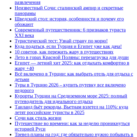
развлечения
Неизвестный Сочи: сталинский ампир и секретные
панорамы
Шведский стол: история, особенности и почему его
обожают
Современный путешественник: 6 признаков туриста
XXI века
Туристический тест: Узнай страну по морю!
Куда податься, если Турция и Египет уже как дача!
10 советов, как пережить жару в путешествиях
Лето в горах Красной Поляны: перезагрузка для души
Египет — летний хит 2025: как отдыхать комфортно в
жару +40
Всё включено в Турции: как выбрать отель для отдыха с
детьми
Туры в Турцию 2026 – купить путевку все включено
недорого
Курорты Турции на Средиземном море 2025: полный
путеводитель для идеального отдыха
Таиланд бьёт рекорды, Вьетнам взлетел на 110%: куда
летят российские туристы в 2025
Сочи как стиль жизни
Путешествие во времени: как за неделю проникнуться
историей Руси
Тревел-планы на год: где обязательно нужно побывать в