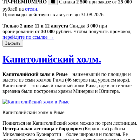
TP-PREMIUMPRO
Скидка
2 500
при заказе от
25 000
рублей на
отели
.
Промокоды действуют в августе: до 31.08.2026.
Только 2 дня: 11 и 12 августа
Скидка
3 000
при
бронировании от
30 000
рублей. Чтобы получить промокод,
перейдите по ссылке →
Закрыть
Капитолийский холм.
Капитолийский холм в Риме
– наименьший по площади и
высоте из семи холмов Рима (46 метров над уровнем моря).
Капитолий – это самый главный холм Рима, где в античные
времена были построены храмы Минервы и Юпитера.
Капитолийский холм в Риме.
Подняться на Капитолийский холм можно по трем лестницам.
Центральная лестница с бордюром
(Кордоната) работы
Микеланджело Буонаротти – более широкая и пологая. Ее
основание охраняют две скульптуры древнеегипетских львов