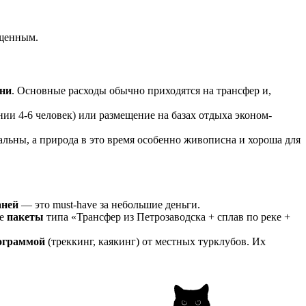
ыщенным.
вни
. Основные расходы обычно приходятся на трансфер и,
ии 4-6 человек) или размещение на базах отдыха эконом-
альны, а природа в это время особенно живописна и хороша для
аней
— это must-have за небольшие деньги.
те
пакеты
типа «Трансфер из Петрозаводска + сплав по реке +
рограммой
(треккинг, каякинг) от местных турклубов. Их