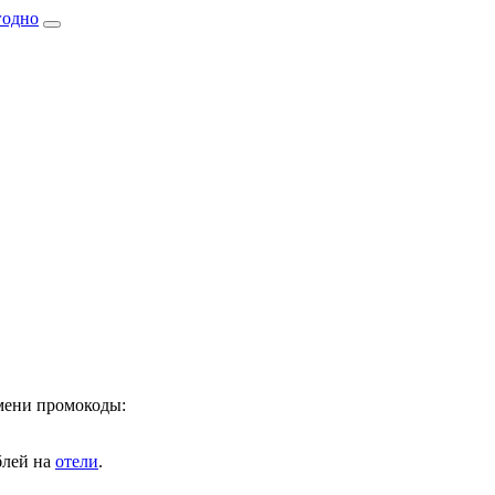
имени промокоды:
лей на
отели
.