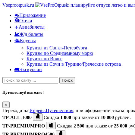
Vseprootpusk.ru
📲Приложение
🏨Отели
✈️Авиабилеты
🚂Ж/д билеты
🛳Круизы
Круизы из Санкт-Петербурга
Круизы по Средиземному морю
Круизы по Волге
Круизы из Сочи в Турцию/Греческие острова
🚌Экскурсии
Поиск
Путешествуй выгодно!
×
Переходи на
Яндекс.Путешествия
, при оформлении заказа пр
TP-ALL-1000
Скидка
1 000
при заказе от
10 000
рублей.
TP-PREMIUMPRO
Скидка
2 500
при заказе от
25 000
руб
TP-PREMIUMPRO4500