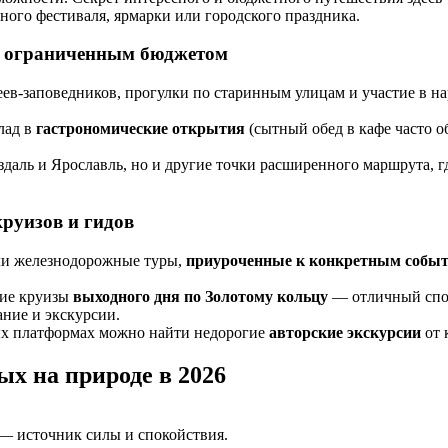
ьного фестиваля, ярмарки или городского праздника.
с ограниченным бюджетом
ев-заповедников, прогулки по старинным улицам и участие в н
лад в
гастрономические открытия
(сытный обед в кафе часто о
уздаль и Ярославль, но и другие точки расширенного маршрута, г
круизов и гидов
ли железнодорожные туры,
приуроченные к конкретным собы
кие круизы
выходного дня по Золотому кольцу
— отличный спосо
ние и экскурсии.
ых платформах можно найти недорогие
авторские экскурсии
от 
ых на природе в 2026
 — источник силы и спокойствия.