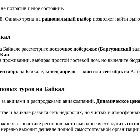
 не потратив целое состояние.
й. Однако тренд на
рациональный выбор
позволяет найти выго
йкал
а Байкале рассмотрите
восточное побережье (Баргузинский зал
-Кан
.
на проживании, выбирая простой гостевой дом, но выделите бюд
сентябрь
на Байкале,
конец апреля — май
или
сентябрь
на Алта
пповых туров на Байкал
е за акциями и распродажами авиакомпаний.
Динамическое цено
лтае и Байкале развита сеть недорогих, но чистых и атмосферны
ложных в логистике регионов часто выгоднее всего купить
готов
о нередко выходит дешевле полной самостоятельной организации