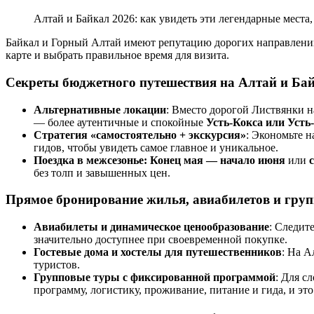
Алтай и Байкал 2026: как увидеть эти легендарные места,
Байкал и Горный Алтай имеют репутацию дорогих направлени
карте и выбрать правильное время для визита.
Секреты бюджетного путешествия на Алтай и Ба
Альтернативные локации
: Вместо дорогой Листвянки н
— более аутентичные и спокойные
Усть-Кокса или Усть
Стратегия «самостоятельно + экскурсия»
: Экономьте 
гидов, чтобы увидеть самое главное и уникальное.
Поездка в межсезонье: Конец мая — начало июня
или
без толп и завышенных цен.
Прямое бронирование жилья, авиабилетов и гру
Авиабилеты и динамическое ценообразование
: Следит
значительно доступнее при своевременной покупке.
Гостевые дома и хостелы для путешественников
: На А
туристов.
Групповые туры с фиксированной программой
: Для с
программу, логистику, проживание, питание и гида, и эт