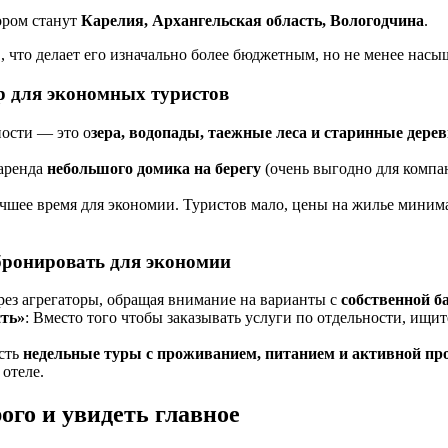
ором станут
Карелия, Архангельская область, Вологодчина
.
в, что делает его изначально более бюджетным, но не менее нас
р для экономных туристов
ности — это о
зера, водопады, таежные леса и старинные дере
 аренда
небольшого домика на берегу
(очень выгодно для компан
учшее время для экономии. Туристов мало, цены на жилье миним
бронировать для экономии
рез агрегаторы, обращая внимание на варианты с
собственной б
ть»
: Вместо того чтобы заказывать услуги по отдельности, ищи
сть
недельные туры с проживанием, питанием и активной п
отеле.
ого и увидеть главное