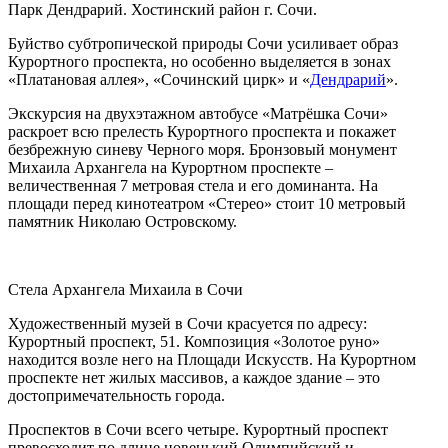
Парк Дендрарий. Хостинский район г. Сочи.
Буйство субтропической природы Сочи усиливает образ
Курортного проспекта, но особенно выделяется в зонах
«Платановая аллея», «Сочинский цирк» и «
Дендрарий
».
Экскурсия на двухэтажном автобусе «Матрёшка Сочи»
раскроет всю прелесть Курортного проспекта и покажет
безбрежную синеву Черного моря. Бронзовый монумент
Михаила Архангела на Курортном проспекте –
величественная 7 метровая стела и его доминанта. На
площади перед кинотеатром «Стерео» стоит 10 метровый
памятник Николаю Островскому.
Стела Архангела Михаила в Сочи
Художественный музей в Сочи красуется по адресу:
Курортный проспект, 51. Композиция «Золотое руно»
находится возле него на Площади Искусств. На Курортном
проспекте нет жилых массивов, а каждое здание – это
достопримечательность города.
Проспектов в Сочи всего четыре. Курортный проспект
превосходит по длине новенький Олимпийский и