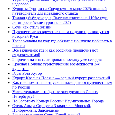
недорого
Курорты Турции на Средиземном море 2025: полный
путеводитель для идеального отдыха
Таиланд бьёт рекорды, Вьетнам взлетел на 110%: куда
летят российские туристы в 2025
Сочи как стиль жизни
Путешествие во времени: как за неделю проникнуться
историей Руси
Тревел-планы на год: где обязательно нужно побывать в
России
Всё включено: где и как россияне предпочитают
отдыхать зимой
5 причин начать планировать поездку уже сегодня
Красная Поляна: туристические возможности 3-х
курортов
Горы Роза Хутор
Курорт Красная Поляна — горный курорт развлечений
Как сэкономить на отпуске и насладиться путешествием
по России
Увлекательные автобусные экскурсии по Санкт-
Петербургу!
По Золотому Кольцу России: Изумительные Города
Отель Альфа Сириус и 3 квартала: Морской,
Прибрежный, Заповедный
3 курорта в горах Сочи. Какой лучше?