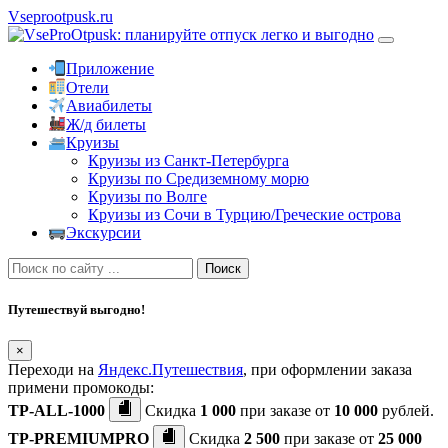
Vseprootpusk.ru
Приложение
Отели
Авиабилеты
Ж/д билеты
Круизы
Круизы из Санкт-Петербурга
Круизы по Средиземному морю
Круизы по Волге
Круизы из Сочи в Турцию/Греческие острова
Экскурсии
Поиск
Путешествуй выгодно!
×
Переходи на
Яндекс.Путешествия
, при оформлении заказа
примени промокоды:
TP-ALL-1000
Скидка
1 000
при заказе от
10 000
рублей.
TP-PREMIUMPRO
Скидка
2 500
при заказе от
25 000