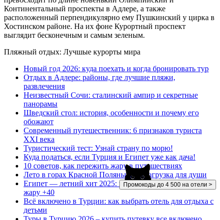
Континентальный проспекты в Адлере, а также
расположенный перпендикулярно ему Пушкинский у цирка в
Хостинском районе. На их фоне Курортный проспект
выглядит бесконечным и самым зеленым.
Пляжный отдых: Лучшые курорты мира
Новый год 2026: куда поехать и когда бронировать тур
Отдых в Адлере: районы, где лучшие пляжи,
развлечения
Неизвестный Сочи: сталинский ампир и секретные
панорамы
Шведский стол: история, особенности и почему его
обожают
Современный путешественник: 6 признаков туриста
XXI века
Туристический тест: Узнай страну по морю!
Куда податься, если Турция и Египет уже как дача!
10 советов, как пережить жару в путешествиях
Лето в горах Красной Поляны: перезагрузка для души
Египет — летний хит 2025: как отдыхать комфортно в
Промокоды до 4 500 на отели >
жару +40
Всё включено в Турции: как выбрать отель для отдыха с
детьми
Туры в Турцию 2026 – купить путевку все включено