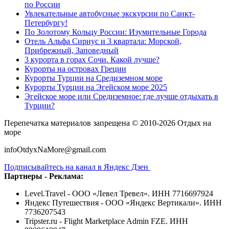
по России
Увлекательные автобусные экскурсии по Санкт-
Петербургу!
По Золотому Кольцу России: Изумительные Города
Отель Альфа Сириус и 3 квартала: Морской,
Прибрежный, Заповедный
3 курорта в горах Сочи. Какой лучше?
Курорты на островах Греции
Курорты Турции на Средиземном море
Курорты Турции на Эгейском море 2025
Эгейское море или Средиземное: где лучше отдыхать в
Турции?
Перепечатка материалов запрещена © 2010-2026 Отдых на
море
infoOtdyxNaMore@gmail.com
Подписывайтесь на канал в Яндекс Дзен
Партнеры - Реклама:
Level.Travel - ООО «Левел Тревел». ИНН 7716697924
Яндекс Путешествия - ООО «Яндекс Вертикали». ИНН
7736207543
Tripster.ru - Flight Marketplace Admin FZE. ИНН