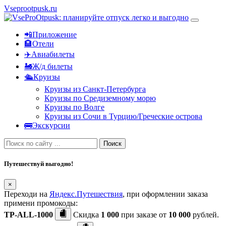
Vseprootpusk.ru
📲Приложение
🏨Отели
✈️Авиабилеты
🚂Ж/д билеты
🛳Круизы
Круизы из Санкт-Петербурга
Круизы по Средиземному морю
Круизы по Волге
Круизы из Сочи в Турцию/Греческие острова
🚌Экскурсии
Поиск
Путешествуй выгодно!
×
Переходи на
Яндекс.Путешествия
, при оформлении заказа
примени промокоды:
TP-ALL-1000
Скидка
1 000
при заказе от
10 000
рублей.