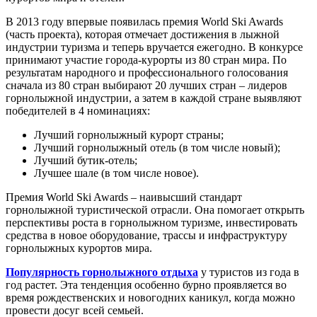
В 2013 году впервые появилась премия World Ski Awards
(часть проекта), которая отмечает достижения в лыжной
индустрии туризма и теперь вручается ежегодно. В конкурсе
принимают участие города-курорты из 80 стран мира. По
результатам народного и профессионального голосования
сначала из 80 стран выбирают 20 лучших стран – лидеров
горнолыжной индустрии, а затем в каждой стране выявляют
победителей в 4 номинациях:
Лучший горнолыжный курорт страны;
Лучший горнолыжный отель (в том числе новый);
Лучший бутик-отель;
Лучшее шале (в том числе новое).
Премия World Ski Awards – наивысший стандарт
горнолыжной туристической отрасли. Она помогает открыть
перспективы роста в горнолыжном туризме, инвестировать
средства в новое оборудование, трассы и инфраструктуру
горнолыжных курортов мира.
Популярность горнолыжного отдыха
у туристов из года в
год растет. Эта тенденция особенно бурно проявляется во
время рождественских и новогодних каникул, когда можно
провести досуг всей семьей.