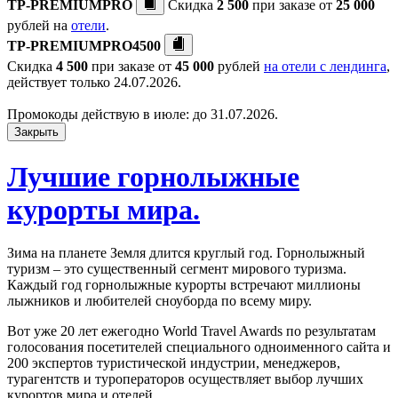
TP-PREMIUMPRO
Скидка
2 500
при заказе от
25 000
рублей на
отели
.
TP-PREMIUMPRO4500
Скидка
4 500
при заказе от
45 000
рублей
на отели с лендинга
,
действует только 24.07.2026.
Промокоды действую в июле: до 31.07.2026.
Закрыть
Лучшие горнолыжные
курорты мира.
Зима на планете Земля длится круглый год. Горнолыжный
туризм – это существенный сегмент мирового туризма.
Каждый год горнолыжные курорты встречают миллионы
лыжников и любителей сноуборда по всему миру.
Вот уже 20 лет ежегодно World Travel Awards по результатам
голосования посетителей специального одноименного сайта и
200 экспертов туристической индустрии, менеджеров,
турагентств и туроператоров осуществляет выбор лучших
курортов мира и отелей.