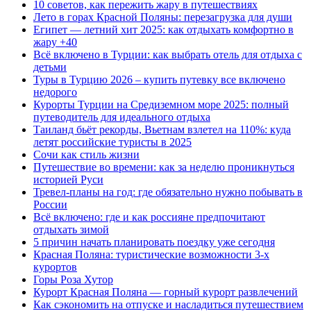
10 советов, как пережить жару в путешествиях
Лето в горах Красной Поляны: перезагрузка для души
Египет — летний хит 2025: как отдыхать комфортно в
жару +40
Всё включено в Турции: как выбрать отель для отдыха с
детьми
Туры в Турцию 2026 – купить путевку все включено
недорого
Курорты Турции на Средиземном море 2025: полный
путеводитель для идеального отдыха
Таиланд бьёт рекорды, Вьетнам взлетел на 110%: куда
летят российские туристы в 2025
Сочи как стиль жизни
Путешествие во времени: как за неделю проникнуться
историей Руси
Тревел-планы на год: где обязательно нужно побывать в
России
Всё включено: где и как россияне предпочитают
отдыхать зимой
5 причин начать планировать поездку уже сегодня
Красная Поляна: туристические возможности 3-х
курортов
Горы Роза Хутор
Курорт Красная Поляна — горный курорт развлечений
Как сэкономить на отпуске и насладиться путешествием