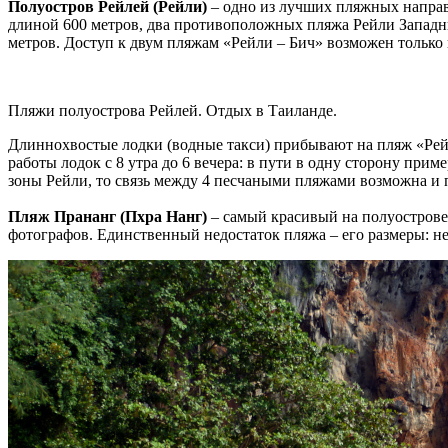
Полуостров Рейлей (Рейли)
– одно из лучших пляжных направл
длиной 600 метров, два противоположных пляжа Рейли Западн
метров. Доступ к двум пляжам «Рейли – Бич» возможен только
Пляжи полуострова Рейлей. Отдых в Таиланде.
Длиннохвостые лодки (водные такси) прибывают на пляж «Рей
работы лодок с 8 утра до 6 вечера: в пути в одну сторону прим
зоны Рейли, то связь между 4 песчаными пляжами возможна и п
Пляж Прананг (Пхра Нанг)
– самый красивый на полуострове
фотографов. Единственный недостаток пляжа – его размеры: неб