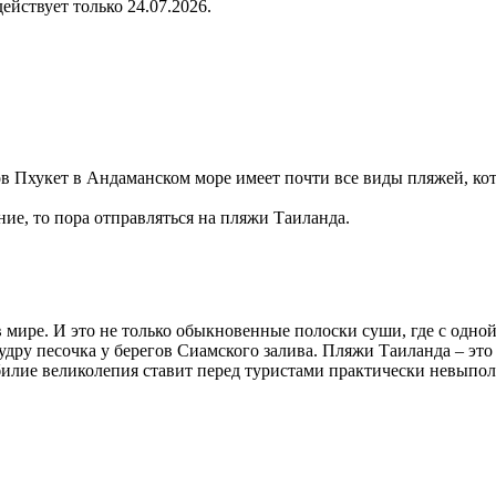
 действует только 24.07.2026.
ов Пхукет в Андаманском море имеет почти все виды пляжей, ко
ие, то пора отправляться на пляжи Таиланда.
мире. И это не только обыкновенные полоски суши, где с одной
удру песочка у берегов Сиамского залива. Пляжи Таиланда – эт
билие великолепия ставит перед туристами практически невыпо