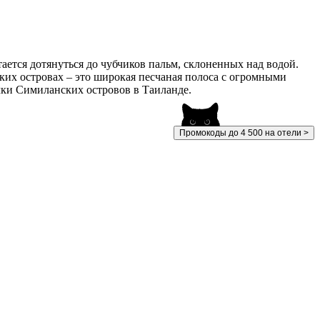
ется дотянуться до чубчиков пальм, склоненных над водой.
их островах – это широкая песчаная полоса с огромными
очки Симиланских островов в Таиланде.
Промокоды до 4 500 на отели >