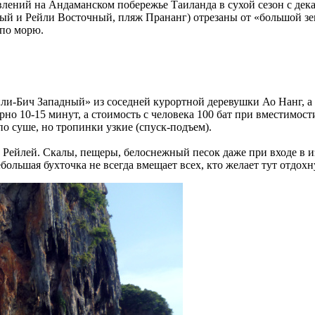
ений на Андаманском побережье Таиланда в сухой сезон с дека
ый и Рейли Восточный, пляж Прананг) отрезаны от «большой з
 по морю.
ли-Бич Западный» из соседней курортной деревушки Ао Нанг, а 
ерно 10-15 минут, а стоимость с человека 100 бат при вместимос
о суше, но тропинки узкие (спуск-подъем).
 Рейлей. Скалы, пещеры, белоснежный песок даже при входе в и
ольшая бухточка не всегда вмещает всех, кто желает тут отдохн