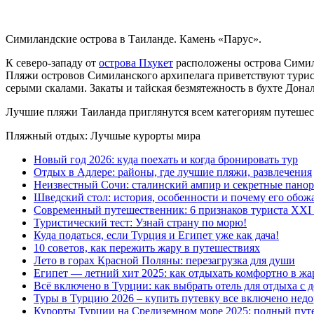
Симиландские острова в Таиланде. Камень «Парус».
К северо-западу от
острова Пхукет
расположены острова Симила
Пляжи островов Симиланского архипелага приветствуют турист
серыми скалами. Закаты и тайская безмятежность в бухте Дона
Лучшие пляжи Таиланда приглянутся всем категориям путешес
Пляжный отдых: Лучшые курорты мира
Новый год 2026: куда поехать и когда бронировать тур
Отдых в Адлере: районы, где лучшие пляжи, развлечения
Неизвестный Сочи: сталинский ампир и секретные пано
Шведский стол: история, особенности и почему его обож
Современный путешественник: 6 признаков туриста XXI 
Туристический тест: Узнай страну по морю!
Куда податься, если Турция и Египет уже как дача!
10 советов, как пережить жару в путешествиях
Лето в горах Красной Поляны: перезагрузка для души
Египет — летний хит 2025: как отдыхать комфортно в жа
Всё включено в Турции: как выбрать отель для отдыха с 
Туры в Турцию 2026 – купить путевку все включено недо
Курорты Турции на Средиземном море 2025: полный путе