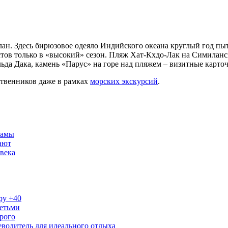
н. Здесь бирюзовое одеяло Индийского океана круглый год пыта
ов только в «высокий» сезон. Пляж Хат-Кхдо-Лак на Симиланск
льда Дака, камень «Парус» на горе над пляжем – визитные карт
твенников даже в рамках
морских экскурсий
.
рамы
ают
века
ру +40
детьми
рого
водитель для идеального отдыха