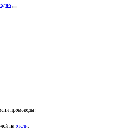
имени промокоды:
лей на
отели
.