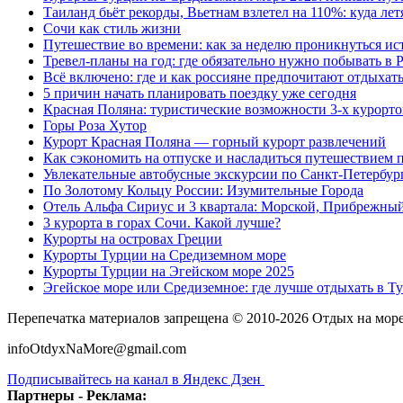
Таиланд бьёт рекорды, Вьетнам взлетел на 110%: куда лет
Сочи как стиль жизни
Путешествие во времени: как за неделю проникнуться ис
Тревел-планы на год: где обязательно нужно побывать в 
Всё включено: где и как россияне предпочитают отдыхат
5 причин начать планировать поездку уже сегодня
Красная Поляна: туристические возможности 3-х курорто
Горы Роза Хутор
Курорт Красная Поляна — горный курорт развлечений
Как сэкономить на отпуске и насладиться путешествием 
Увлекательные автобусные экскурсии по Санкт-Петербур
По Золотому Кольцу России: Изумительные Города
Отель Альфа Сириус и 3 квартала: Морской, Прибрежны
3 курорта в горах Сочи. Какой лучше?
Курорты на островах Греции
Курорты Турции на Средиземном море
Курорты Турции на Эгейском море 2025
Эгейское море или Средиземное: где лучше отдыхать в Т
Перепечатка материалов запрещена © 2010-2026 Отдых на мор
infoOtdyxNaMore@gmail.com
Подписывайтесь на канал в Яндекс Дзен
Партнеры - Реклама: