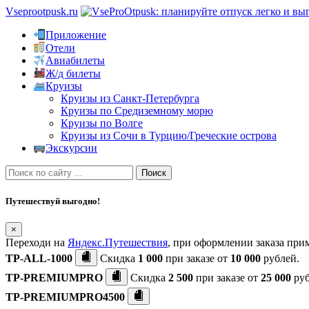
Vseprootpusk.ru
Приложение
Отели
Авиабилеты
Ж/д билеты
Круизы
Круизы из Санкт-Петербурга
Круизы по Средиземному морю
Круизы по Волге
Круизы из Сочи в Турцию/Греческие острова
Экскурсии
Поиск
Путешествуй выгодно!
×
Переходи на
Яндекс.Путешествия
, при оформлении заказа пр
TP-ALL-1000
Скидка
1 000
при заказе от
10 000
рублей.
TP-PREMIUMPRO
Скидка
2 500
при заказе от
25 000
руб
TP-PREMIUMPRO4500