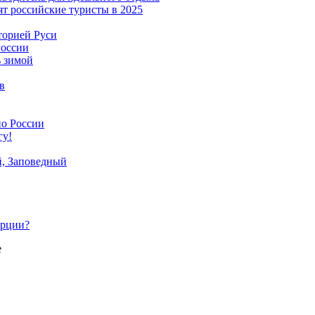
ят российские туристы в 2025
торией Руси
России
ь зимой
в
по России
гу!
й, Заповедный
урции?
е