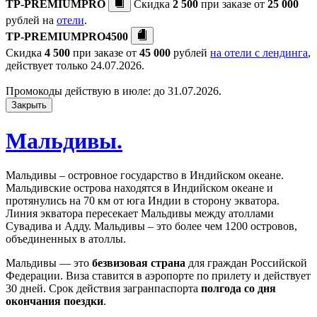
TP-PREMIUMPRO
Скидка
2 500
при заказе от
25 000
рублей на
отели
.
TP-PREMIUMPRO4500
Скидка
4 500
при заказе от
45 000
рублей
на отели с лендинга
,
действует только 24.07.2026.
Промокоды действую в июле: до 31.07.2026.
Закрыть
Мальдивы.
Мальдивы – островное государство в Индийском океане.
Мальдивские острова находятся в Индийском океане и
протянулись на 70 км от юга Индии в сторону экватора.
Линия экватора пересекает Мальдивы между атоллами
Сувадива и Адду. Мальдивы – это более чем 1200 островов,
объединенных в атоллы.
Мальдивы — это
безвизовая страна
для граждан Российской
Федерации. Виза ставится в аэропорте по прилету и действует
30 дней. Срок действия загранпаспорта
полгода со дня
окончания поездки
.