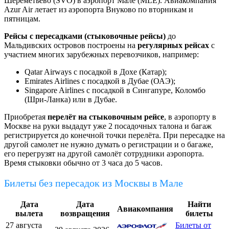
Шереметьево (SVO) в аэропорт Мале (MLE). Авиакомпания
Azur Air летает из аэропорта Внуково по вторникам и
пятницам.
Рейсы с пересадками (стыковочные рейсы)
до
Мальдивских островов построены на
регулярных рейсах
с
участием многих зарубежных перевозчиков, например:
Qatar Airways с посадкой в Дохе (Катар);
Emirates Airlines с посадкой в Дубае (ОАЭ);
Singapore Airlines с посадкой в Сингапуре, Коломбо
(Шри-Ланка) или в Дубае.
Приобретая
перелёт на стыковочным рейсе
, в аэропорту в
Москве на руки выдадут уже 2 посадочных талона и багаж
регистрируется до конечной точки перелёта. При пересадке на
другой самолет не нужно думать о регистрации и о багаже,
его перегрузят на другой самолёт сотрудники аэропорта.
Время стыковки обычно от 3 часа до 5 часов.
Билеты без пересадок из Москвы в Мале
Дата
Дата
Найти
Авиакомпания
вылета
возвращения
билеты
27 августа
Билеты от