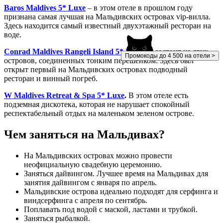
Baros Maldives 5* Luxe
– в этом отеле в прошлом году
признана самая лучшая на Мальдивских островах vip-вилла.
Здесь находится самый известный двухэтажный ресторан на
воде.
Conrad Maldives Rangeli Island 5* Luxe
— состоит из двух
Промокоды до 4 500 на отели >
островов, соединенных тонким перешейком. Здесь был
открыт первый на Мальдивских островах подводный
ресторан и винный погреб.
W Maldives Retreat & Spa 5* Luxe
.
В этом отеле есть
подземная дискотека, которая не нарушает спокойный
респектабельный отдых на маленьком зеленом острове.
Чем заняться на Мальдивах?
На Мальдивских островах можно провести
неофициальную свадебную церемонию.
Заняться дайвингом. Лучшее время на Мальдивах для
занятия дайвингом с января по апрель.
Мальдивские острова идеально подходят для серфинга и
виндсерфинга с апреля по сентябрь.
Поплавать под водой с маской, ластами и трубкой.
Заняться рыбалкой.