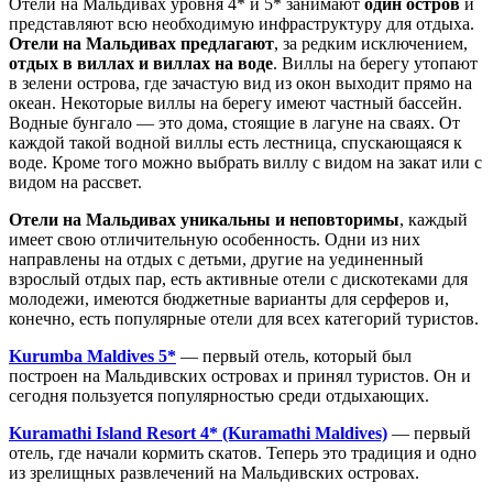
Отели на Мальдивах уровня 4* и 5* занимают
один остров
и
представляют всю необходимую инфраструктуру для отдыха.
Отели на Мальдивах предлагают
, за редким исключением,
отдых в виллах и виллах на воде
. Виллы на берегу утопают
в зелени острова, где зачастую вид из окон выходит прямо на
океан. Некоторые виллы на берегу имеют частный бассейн.
Водные бунгало — это дома, стоящие в лагуне на сваях. От
каждой такой водной виллы есть лестница, спускающаяся к
воде. Кроме того можно выбрать виллу с видом на закат или с
видом на рассвет.
Отели на Мальдивах уникальны и неповторимы
, каждый
имеет свою отличительную особенность. Одни из них
направлены на отдых с детьми, другие на уединенный
взрослый отдых пар, есть активные отели с дискотеками для
молодежи, имеются бюджетные варианты для серферов и,
конечно, есть популярные отели для всех категорий туристов.
Kurumba Maldives 5*
— первый отель, который был
построен на Мальдивских островах и принял туристов. Он и
сегодня пользуется популярностью среди отдыхающих.
Kuramathi Island Resort 4* (Kuramathi Maldives)
— первый
отель, где начали кормить скатов. Теперь это традиция и одно
из зрелищных развлечений на Мальдивских островах.