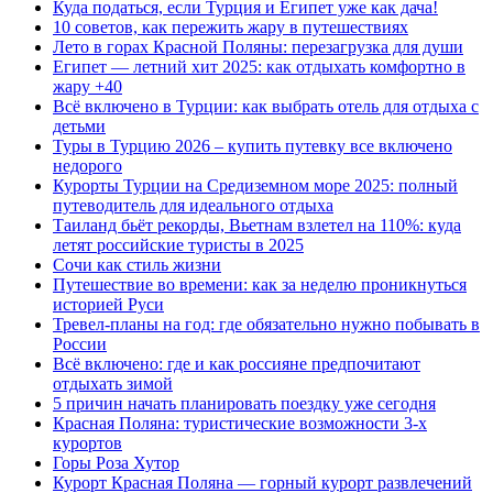
Куда податься, если Турция и Египет уже как дача!
10 советов, как пережить жару в путешествиях
Лето в горах Красной Поляны: перезагрузка для души
Египет — летний хит 2025: как отдыхать комфортно в
жару +40
Всё включено в Турции: как выбрать отель для отдыха с
детьми
Туры в Турцию 2026 – купить путевку все включено
недорого
Курорты Турции на Средиземном море 2025: полный
путеводитель для идеального отдыха
Таиланд бьёт рекорды, Вьетнам взлетел на 110%: куда
летят российские туристы в 2025
Сочи как стиль жизни
Путешествие во времени: как за неделю проникнуться
историей Руси
Тревел-планы на год: где обязательно нужно побывать в
России
Всё включено: где и как россияне предпочитают
отдыхать зимой
5 причин начать планировать поездку уже сегодня
Красная Поляна: туристические возможности 3-х
курортов
Горы Роза Хутор
Курорт Красная Поляна — горный курорт развлечений