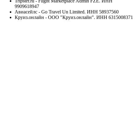
Tripster.ru - Flight Marketplace Admin FZE. ИНН
9909618947
Авиасейлс - Go Travel Un Limited. ИНН 58937560
Круиз.онлайн - ООО "Круиз.онлайн". ИНН 6315008371