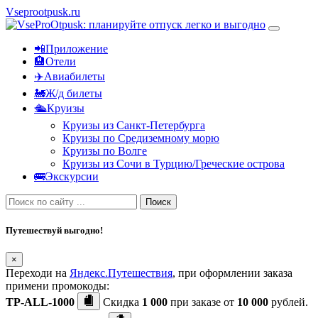
Vseprootpusk.ru
📲Приложение
🏨Отели
✈️Авиабилеты
🚂Ж/д билеты
🛳Круизы
Круизы из Санкт-Петербурга
Круизы по Средиземному морю
Круизы по Волге
Круизы из Сочи в Турцию/Греческие острова
🚌Экскурсии
Поиск
Путешествуй выгодно!
×
Переходи на
Яндекс.Путешествия
, при оформлении заказа
примени промокоды:
TP-ALL-1000
Скидка
1 000
при заказе от
10 000
рублей.