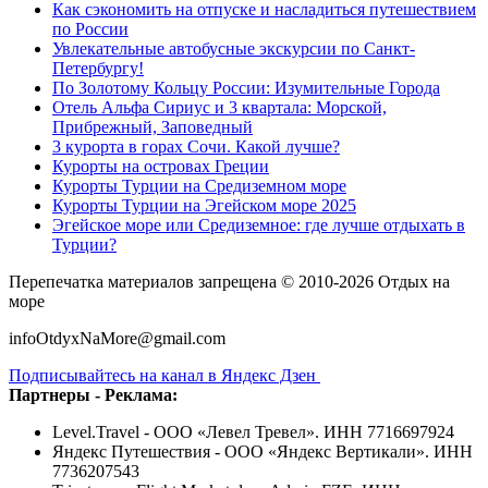
Как сэкономить на отпуске и насладиться путешествием
по России
Увлекательные автобусные экскурсии по Санкт-
Петербургу!
По Золотому Кольцу России: Изумительные Города
Отель Альфа Сириус и 3 квартала: Морской,
Прибрежный, Заповедный
3 курорта в горах Сочи. Какой лучше?
Курорты на островах Греции
Курорты Турции на Средиземном море
Курорты Турции на Эгейском море 2025
Эгейское море или Средиземное: где лучше отдыхать в
Турции?
Перепечатка материалов запрещена © 2010-2026 Отдых на
море
infoOtdyxNaMore@gmail.com
Подписывайтесь на канал в Яндекс Дзен
Партнеры - Реклама:
Level.Travel - ООО «Левел Тревел». ИНН 7716697924
Яндекс Путешествия - ООО «Яндекс Вертикали». ИНН
7736207543