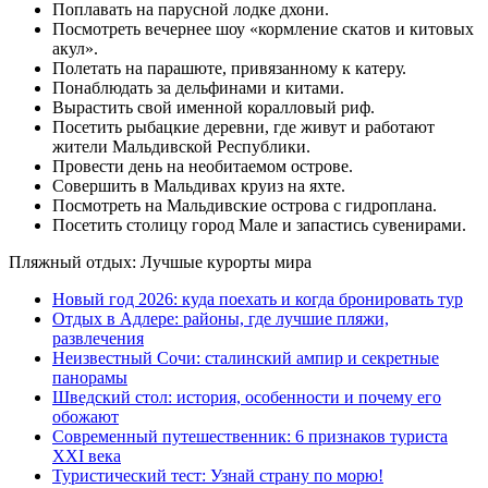
Поплавать на парусной лодке дхони.
Посмотреть вечернее шоу «кормление скатов и китовых
акул».
Полетать на парашюте, привязанному к катеру.
Понаблюдать за дельфинами и китами.
Вырастить свой именной коралловый риф.
Посетить рыбацкие деревни, где живут и работают
жители Мальдивской Республики.
Провести день на необитаемом острове.
Совершить в Мальдивах круиз на яхте.
Посмотреть на Мальдивские острова с гидроплана.
Посетить столицу город Мале и запастись сувенирами.
Пляжный отдых: Лучшые курорты мира
Новый год 2026: куда поехать и когда бронировать тур
Отдых в Адлере: районы, где лучшие пляжи,
развлечения
Неизвестный Сочи: сталинский ампир и секретные
панорамы
Шведский стол: история, особенности и почему его
обожают
Современный путешественник: 6 признаков туриста
XXI века
Туристический тест: Узнай страну по морю!