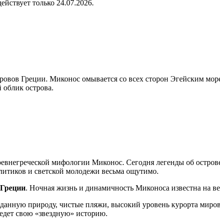
 действует только 24.07.2026.
тровов Греции. Миконос омывается со всех сторон Эгейским мо
 облик острова.
древнегреческой мифологии Миконос. Сегодня легенды об остров
литиков и светской молодежи весьма ощутимо.
 Греции
. Ночная жизнь и динамичность Миконоса известна на ве
озданную природу, чистые пляжи, высокий уровень курорта мир
ведет свою «звездную» историю.