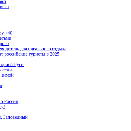
ают
века
ру +40
детьми
рого
водитель для идеального отдыха
ят российские туристы в 2025
торией Руси
России
ь зимой
в
по России
гу!
й, Заповедный