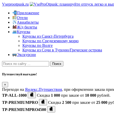
Vseprootpusk.ru
Приложение
Отели
Авиабилеты
Ж/д билеты
Круизы
Круизы из Санкт-Петербурга
Круизы по Средиземному морю
Круизы по Волге
Круизы из Сочи в Турцию/Греческие острова
Экскурсии
Поиск
Путешествуй выгодно!
×
Переходи на
Яндекс.Путешествия
, при оформлении заказа пр
TP-ALL-1000
Скидка
1 000
при заказе от
10 000
рублей.
TP-PREMIUMPRO
Скидка
2 500
при заказе от
25 000
руб
TP-PREMIUMPRO4500