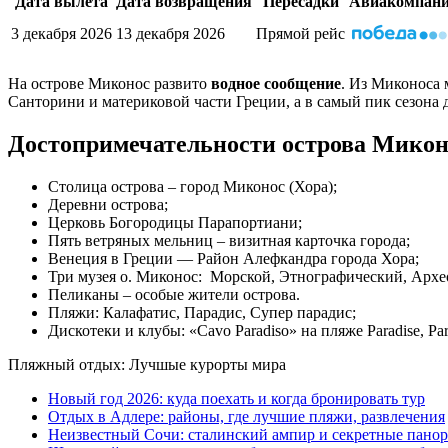
Дата вылета
Дата возвращения
Пересадки
Авиакомпан
3 декабря 2026
13 декабря 2026
Прямой рейс
На острове Миконос развито
водное сообщение
. Из Миконоса 
Санторини и материковой части Греции, а в самый пик сезона 
Достопримечательности острова Микон
Столица острова – город Миконос (Хора);
Деревни острова;
Церковь Богородицы Парапортиани;
Пять ветряных мельниц – визитная карточка города;
Венеция в Греции — Район Алефкандра города Хора;
Три музея о. Миконос: Морской, Этнографический, Архе
Пеликаны – особые жители острова.
Пляжи: Калафатис, Парадис, Супер парадис;
Дискотеки и клубы: «Cavo Paradiso» на пляже Paradise, Par
Пляжный отдых: Лучшые курорты мира
Новый год 2026: куда поехать и когда бронировать тур
Отдых в Адлере: районы, где лучшие пляжи, развлечения
Неизвестный Сочи: сталинский ампир и секретные пано