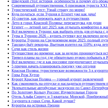
Шведский стол: история, особенности и почему его обож
Современный путешественник: 6 признаков туриста XXI 
Туристический тест: Узнай страну по морю!
Куда податься, если Турция и Египет уже как дача!
10 советов, как пережить жару в путешествиях
Лето в горах Красной Поляны: перезагрузка для души
Египет — летний хит 2025: как отдыхать комфортно в жа
Всё включено в Турции: как выбрать отель для отдыха с 
Туры в Турцию 2026 – купить путевку все включено недо
Курорты Турции на Средиземном море 2025: полный путе
Таиланд бьёт рекорды, Вьетнам взлетел на 110%: куда лет
Сочи как стиль жизни
Путешествие во времени: как за неделю проникнуться ис
Тревел-планы на год: где обязательно нужно побывать в 
Всё включено: где и как россияне предпочитают отдыхат
5 причин начать планировать поездку уже сегодня
Красная Поляна: туристические возможности 3-х курорто
Горы Роза Хутор
Курорт Красная Поляна — горный курорт развлечений
Как сэкономить на отпуске и насладиться путешествием 
Увлекательные автобусные экскурсии по Санкт-Петербур
По Золотому Кольцу России: Изумительные Города
Отель Альфа Сириус и 3 квартала: Морской, Прибрежны
3 курорта в горах Сочи. Какой лучше?
Курорты на островах Греции