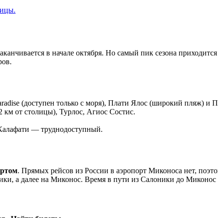
заканчивается в начале октября. Но самый пик сезона приходится 
ров.
radise (доступен только с моря), Плати Ялос (широкий пляж) и П
 км от столицы), Турлос, Агиос Состис.
 Калафати — труднодоступный.
ортом
. Прямых рейсов из России в аэропорт Миконоса нет, поэто
ки, а далее на Миконос. Время в пути из Салоники до Миконос 