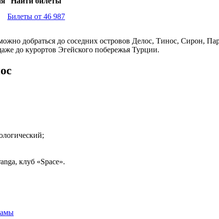
ия
Найти билеты
Билеты от 46 987
можно добраться до соседних островов Делос, Тинос, Сирон, Па
даже до курортов Эгейского побережья Турции.
ос
ологический;
anga, клуб «Space».
рамы