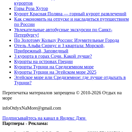
курортов
Горы Роза Хутор
Курорт Красная Поляна — горный курорт развлечений
Как сэкономить на отпуске и насладиться путешествием
по России
Увлекательные автобусные экскурсии по Санкт-
Петербургу!
По Золотому Кольцу России: Изумительные Города
Отель Альфа Сириус и 3 квартала: Морской,
Прибрежный, Заповедный
3 курорта в горах Сочи. Какой лучше?
Курорты на островах Греции
Курорты Турции на Средиземном море
Курорты Турции на Эгейском море 2025
Эгейское море или Средиземное: где лучше отдыхать в
Турции?
Перепечатка материалов запрещена © 2010-2026 Отдых на
море
infoOtdyxNaMore@gmail.com
Подписывайтесь на канал в Яндекс Дзен
Партнеры - Реклама: