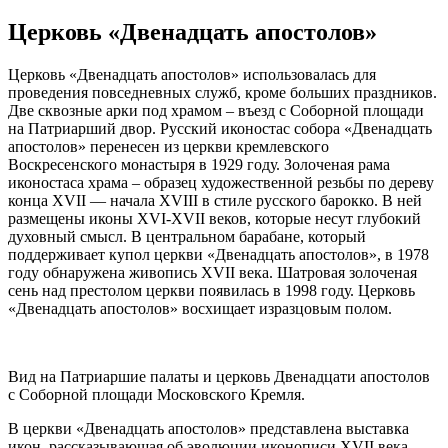
Церковь «Двенадцать апостолов»
Церковь «Двенадцать апостолов» использовалась для
проведения повседневных служб, кроме больших праздников.
Две сквозные арки под храмом – въезд с Соборной площади
на Патриарший двор. Русский иконостас собора «Двенадцать
апостолов» перенесен из церкви кремлевского
Воскресенского монастыря в 1929 году. Золоченая рама
иконостаса храма – образец художественной резьбы по дереву
конца XVII — начала XVIII в стиле русского барокко. В ней
размещены иконы XVI-XVII веков, которые несут глубокий
духовный смысл. В центральном барабане, который
поддерживает купол церкви «Двенадцать апостолов», в 1978
году обнаружена живопись XVII века. Шатровая золоченая
сень над престолом церкви появилась в 1998 году. Церковь
«Двенадцать апостолов» восхищает изразцовым полом.
Вид на Патриаршие палаты и церковь Двенадцати апостолов
с Соборной площади Московского Кремля.
В церкви «Двенадцать апостолов» представлена выставка
икон, рассказывающая об эволюции иконописи XVII века