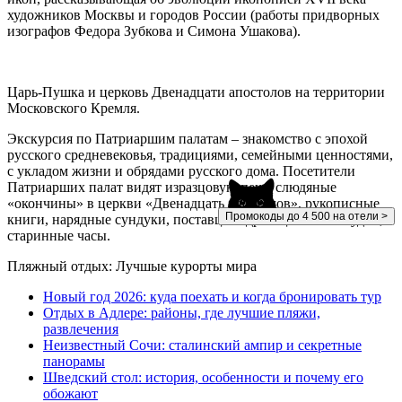
художников Москвы и городов России (работы придворных
изографов Федора Зубкова и Симона Ушакова).
Царь-Пушка и церковь Двенадцати апостолов на территории
Московского Кремля.
Экскурсия по Патриаршим палатам – знакомство с эпохой
русского средневековья, традициями, семейными ценностями,
с укладом жизни и обрядами русского дома. Посетители
Патриарших палат видят изразцовую печь, слюдяные
«окончины» в церкви «Двенадцать апостолов», рукописные
Промокоды до 4 500 на отели >
книги, нарядные сундуки, поставцы с драгоценной посудой,
старинные часы.
Пляжный отдых: Лучшые курорты мира
Новый год 2026: куда поехать и когда бронировать тур
Отдых в Адлере: районы, где лучшие пляжи,
развлечения
Неизвестный Сочи: сталинский ампир и секретные
панорамы
Шведский стол: история, особенности и почему его
обожают