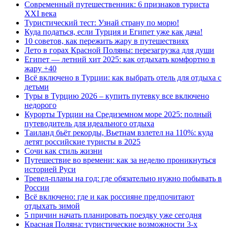
Современный путешественник: 6 признаков туриста
XXI века
Туристический тест: Узнай страну по морю!
Куда податься, если Турция и Египет уже как дача!
10 советов, как пережить жару в путешествиях
Лето в горах Красной Поляны: перезагрузка для души
Египет — летний хит 2025: как отдыхать комфортно в
жару +40
Всё включено в Турции: как выбрать отель для отдыха с
детьми
Туры в Турцию 2026 – купить путевку все включено
недорого
Курорты Турции на Средиземном море 2025: полный
путеводитель для идеального отдыха
Таиланд бьёт рекорды, Вьетнам взлетел на 110%: куда
летят российские туристы в 2025
Сочи как стиль жизни
Путешествие во времени: как за неделю проникнуться
историей Руси
Тревел-планы на год: где обязательно нужно побывать в
России
Всё включено: где и как россияне предпочитают
отдыхать зимой
5 причин начать планировать поездку уже сегодня
Красная Поляна: туристические возможности 3-х