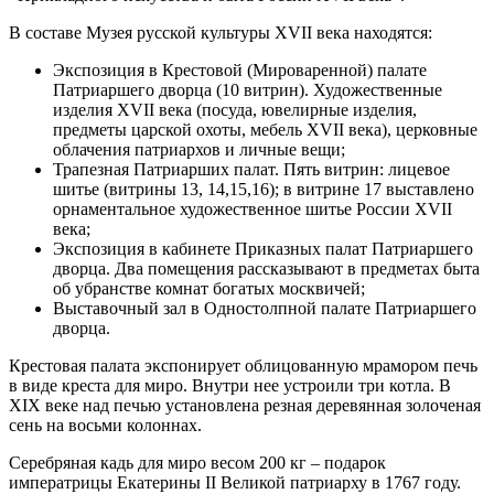
В составе Музея русской культуры XVII века находятся:
Экспозиция в Крестовой (Мироваренной) палате
Патриаршего дворца (10 витрин). Художественные
изделия XVII века (посуда, ювелирные изделия,
предметы царской охоты, мебель XVII века), церковные
облачения патриархов и личные вещи;
Трапезная Патриарших палат. Пять витрин: лицевое
шитье (витрины 13, 14,15,16); в витрине 17 выставлено
орнаментальное художественное шитье России XVII
века;
Экспозиция в кабинете Приказных палат Патриаршего
дворца. Два помещения рассказывают в предметах быта
об убранстве комнат богатых москвичей;
Выставочный зал в Одностолпной палате Патриаршего
дворца.
Крестовая палата экспонирует облицованную мрамором печь
в виде креста для миро. Внутри нее устроили три котла. В
XIX веке над печью установлена резная деревянная золоченая
сень на восьми колоннах.
Серебряная кадь для миро весом 200 кг – подарок
императрицы Екатерины II Великой патриарху в 1767 году.