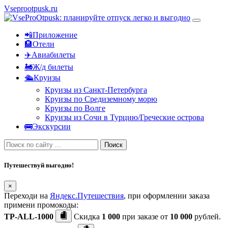
Vseprootpusk.ru
📲Приложение
🏨Отели
✈️Авиабилеты
🚂Ж/д билеты
🛳Круизы
Круизы из Санкт-Петербурга
Круизы по Средиземному морю
Круизы по Волге
Круизы из Сочи в Турцию/Греческие острова
🚌Экскурсии
Поиск
Путешествуй выгодно!
×
Переходи на
Яндекс.Путешествия
, при оформлении заказа
примени промокоды:
TP-ALL-1000
Скидка
1 000
при заказе от
10 000
рублей.