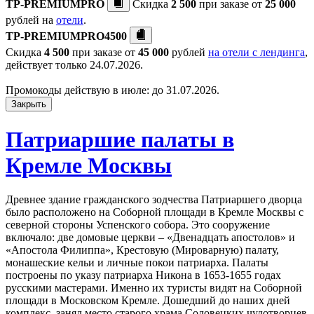
TP-PREMIUMPRO
Скидка
2 500
при заказе от
25 000
рублей на
отели
.
TP-PREMIUMPRO4500
Скидка
4 500
при заказе от
45 000
рублей
на отели с лендинга
,
действует только 24.07.2026.
Промокоды действую в июле: до 31.07.2026.
Закрыть
Патриаршие палаты в
Кремле Москвы
Древнее здание гражданского зодчества Патриаршего дворца
было расположено на Соборной площади в Кремле Москвы с
северной стороны Успенского собора. Это сооружение
включало: две домовые церкви – «Двенадцать апостолов» и
«Апостола Филиппа», Крестовую (Мироварную) палату,
монашеские кельи и личные покои патриарха. Палаты
построены по указу патриарха Никона в 1653-1655 годах
русскими мастерами. Именно их туристы видят на Соборной
площади в Московском Кремле. Дошедший до наших дней
комплекс, занял место старого храма Соловецких чудотворцев