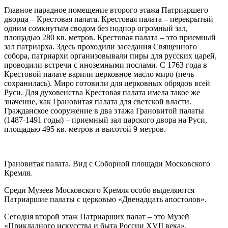
Главное парадное помещение второго этажа Патриаршего
дворца – Крестовая палата. Крестовая палата – перекрытый
одним сомкнутым сводом без подпор огромный зал,
площадью 280 кв. метров. Крестовая палата – это приемный
зал патриарха. Здесь проходили заседания Священного
собора, патриархи организовывали пиры для русских царей,
проводили встречи с иноземными послами. С 1763 года в
Крестовой палате варили церковное масло миро (печь
сохранилась). Миро готовили для церковных обрядов всей
Руси. Для духовенства Крестовая палата имела такое же
значение, как Грановитая палата для светской власти.
Гражданское сооружение в два этажа Грановитой палаты
(1487-1491 годы) – приемный зал царского двора на Руси,
площадью 495 кв. метров и высотой 9 метров.
Грановитая палата. Вид с Соборной площади Московского
Кремля.
Среди Музеев Московского Кремля особо выделяются
Патриаршие палаты с церковью «Двенадцать апостолов».
Сегодня второй этаж Патриарших палат – это Музей
«Прикладного искусства и быта России XVII века».