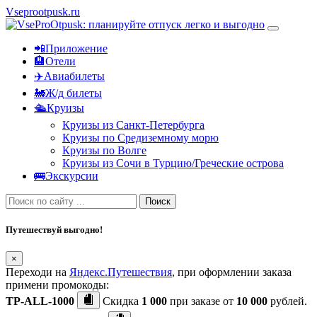
Vseprootpusk.ru
📲Приложение
🏨Отели
✈️Авиабилеты
🚂Ж/д билеты
🛳Круизы
Круизы из Санкт-Петербурга
Круизы по Средиземному морю
Круизы по Волге
Круизы из Сочи в Турцию/Греческие острова
🚌Экскурсии
Поиск
Путешествуй выгодно!
×
Переходи на
Яндекс.Путешествия
, при оформлении заказа
примени промокоды:
TP-ALL-1000
Скидка
1 000
при заказе от
10 000
рублей.