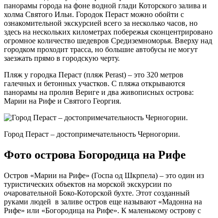
панорамы города на фоне водной глади Которского залива и
холма Святого Ильи. Городок Пераст можно обойти с
ознакомительной экскурсией всего за несколько часов, но
здесь на нескольких километрах побережья сконцентрировано
огромное количество шедевров Средиземноморья. Вверху над
городком проходит трасса, но большие автобусы не могут
заезжать прямо в городскую черту.
Пляж у городка Пераст (пляж Perast) – это 320 метров
галечных и бетонных участков. С пляжа открываются
панорамы на пролив Вериге и два живописных острова:
Марии на Рифе и Святого Георгия.
Город Пераст – достопримечательность Черногории.
Фото острова Богородица на Рифе
Остров «Марии на Рифе» (Госпа од Шкрпела) – это один из
туристических объектов на морской экскурсии по
очаровательной Боко-Которской бухте. Этот созданный
руками людей в заливе остров еще называют «Мадонна на
Рифе» или «Богородица на Рифе». К маленькому острову с