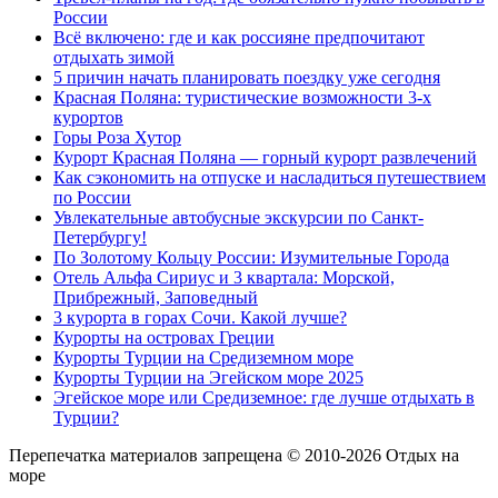
России
Всё включено: где и как россияне предпочитают
отдыхать зимой
5 причин начать планировать поездку уже сегодня
Красная Поляна: туристические возможности 3-х
курортов
Горы Роза Хутор
Курорт Красная Поляна — горный курорт развлечений
Как сэкономить на отпуске и насладиться путешествием
по России
Увлекательные автобусные экскурсии по Санкт-
Петербургу!
По Золотому Кольцу России: Изумительные Города
Отель Альфа Сириус и 3 квартала: Морской,
Прибрежный, Заповедный
3 курорта в горах Сочи. Какой лучше?
Курорты на островах Греции
Курорты Турции на Средиземном море
Курорты Турции на Эгейском море 2025
Эгейское море или Средиземное: где лучше отдыхать в
Турции?
Перепечатка материалов запрещена © 2010-2026 Отдых на
море