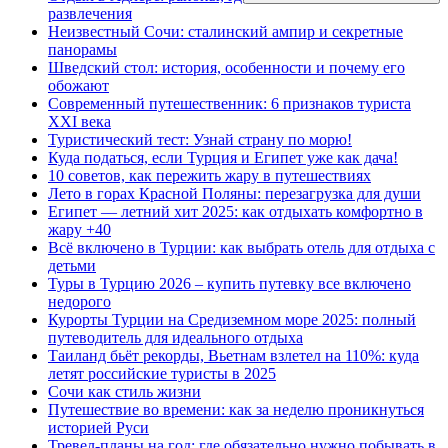
развлечения
Неизвестный Сочи: сталинский ампир и секретные
панорамы
Шведский стол: история, особенности и почему его
обожают
Современный путешественник: 6 признаков туриста
XXI века
Туристический тест: Узнай страну по морю!
Куда податься, если Турция и Египет уже как дача!
10 советов, как пережить жару в путешествиях
Лето в горах Красной Поляны: перезагрузка для души
Египет — летний хит 2025: как отдыхать комфортно в
жару +40
Всё включено в Турции: как выбрать отель для отдыха с
детьми
Туры в Турцию 2026 – купить путевку все включено
недорого
Курорты Турции на Средиземном море 2025: полный
путеводитель для идеального отдыха
Таиланд бьёт рекорды, Вьетнам взлетел на 110%: куда
летят российские туристы в 2025
Сочи как стиль жизни
Путешествие во времени: как за неделю проникнуться
историей Руси
Тревел-планы на год: где обязательно нужно побывать в