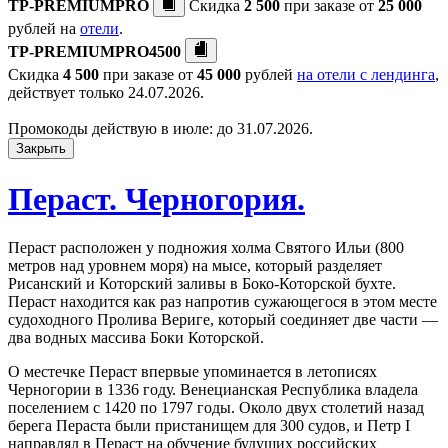
TP-PREMIUMPRO
Скидка
2 500
при заказе от
25 000
рублей на
отели
.
TP-PREMIUMPRO4500
Скидка
4 500
при заказе от
45 000
рублей
на отели с лендинга
,
действует только 24.07.2026.
Промокоды действую в июле: до 31.07.2026.
Закрыть
Пераст. Черногория.
Пераст расположен у подножия холма Святого Ильи (800
метров над уровнем моря) на мысе, который разделяет
Рисанский и Которский заливы в Боко-Которской бухте.
Пераст находится как раз напротив сужающегося в этом месте
судоходного Пролива Вериге, который соединяет две части —
два водных массива Боки Которской.
О местечке Пераст впервые упоминается в летописях
Черногории в 1336 году. Венецианская Республика владела
поселением с 1420 по 1797 годы. Около двух столетий назад
берега Пераста были пристанищем для 300 судов, и Петр I
направлял в Пераст на обучение будущих российских