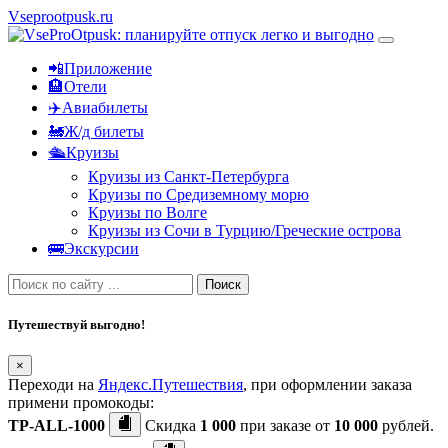
Vseprootpusk.ru
📲Приложение
🏨Отели
✈️Авиабилеты
🚂Ж/д билеты
🛳Круизы
Круизы из Санкт-Петербурга
Круизы по Средиземному морю
Круизы по Волге
Круизы из Сочи в Турцию/Греческие острова
🚌Экскурсии
Поиск
Путешествуй выгодно!
×
Переходи на
Яндекс.Путешествия
, при оформлении заказа
примени промокоды:
TP-ALL-1000
Скидка
1 000
при заказе от
10 000
рублей.