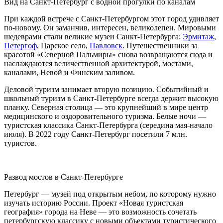
Вид на Санкт-Петербург с водной прогулки по каналам
При каждой встрече с Санкт-Петербургом этот город удивляет
по-новому. Он заманчив, интересен, великолепен. Мировыми
шедеврами стали великие музеи Санкт-Петербурга:
Эрмитаж
,
Петергоф
, Царское село,
Павловск
. Путешественники за
красотой «Северной Пальмиры» снова возвращаются сюда и
наслаждаются величественной архитектурой, мостами,
каналами, Невой и Финским заливом.
Деловой туризм занимает вторую позицию. Событийный и
школьный туризм в Санкт-Петербурге всегда держит высокую
планку. Северная столица — это крупнейший в мире центр
медицинского и оздоровительного туризма. Белые ночи —
туристская классика Санкт-Петербурга (середина мая-начало
июля). В 2022 году Санкт-Петербург посетили 7 млн.
туристов.
Развод мостов в Санкт-Петербурге
Петербург — музей под открытым небом, по которому нужно
изучать историю России. Проект «Новая туристская
география» города на Неве — это возможность сочетать
петербургскую классику с новыми объектами туристического