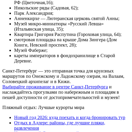
РФ (Цветочная,16);
Никольские ряды (Садовая, 62);
Парк Александрия;
Анненкирхе — Лютеранская церковь святой Анны;
Музей микро-миниатюры «Русский Левша»
(Итальянская улица, 35);
Квартира Григория Распутина (Гороховая улица, 64);
смотровая площадка на крыше Дома Зингера (Дом
Книги, Невский проспект, 28);
Музей Фаберже;
кареты императоров в фондохранилище в Старой
Деревне.
Санкт-Петербург — это отправная точка для круизных
маршрутов по Онежскому и Ладожскому озерам, на Валаам,
Соловецкий архипелаг и в Кижи.
Выбирайте проживание в центре Санкт-Петербурга
и
наслаждайтесь прогулками по набережным и площадям в
пешей доступности от достопримечательностей и музеев!
Пляжный отдых: Лучшые курорты мира
Новый год 2026: куда поехать и когда бронировать тур
Отдых в Адлере: районы, где лучшие пляжи,
развлечения