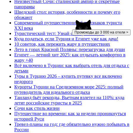
Неизвестный Сочи: сталинский ампир и секретные
панорамы
Шведский стол: история, особенности и почему его
обожают
Современный путешественник: 6 признаков туриста
XXI века
Промокоды до 3 000 на отели >
Туристический тест: Узнай страну по морю!
Куда податься, если Турция и Египет уже как дача!
10 советов, как пережить жару в путешествиях
Лето в горах Красной Поляны: перезагрузка для души
Египет — летний хит 2025: как отдыхать комфортно в
жару +40
Всё включено в Турции: как выбрать отель для отдыха с
детьми
Туры в Турцию 2026 – купить путевку все включено
недорого
Курорты Турции на Средиземном море 2025: полный
путеводитель для идеального отдыха
Таиланд бьёт рекорды, Вьетнам взлетел на 110%: куда
летят российские туристы в 2025
Сочи как стиль жизни
Путешествие во времени: как за неделю проникнуться
историей Руси
Тревел-планы на год: где обязательно нужно побывать в
России