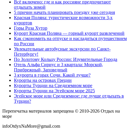
Всё включено: где и как россияне предпочитают
отдыхать зимой
5 причин начать планировать поездку уже сегодня
Красная Поляна: туристические возможности 3-х
курортов
Горы Роза Хутор
Курорт Красная Поляна — горный курорт развлечений
Как сэкономить на отпуске и насладиться путешествием
по России
Увлекательные автобусные экскурсии по Санкт-
Петербургу!
По Золотому Кольцу России: Изумительные Города
Отель Альфа Сириус и 3 квартала: Морской,
Прибрежный, Заповедный
3 курорта в горах Сочи. Какой лучше?
Курорты на островах Греции
Курорты Турции на Средиземном море
Курорты Турции на Эгейском море 2025
Эгейское море или Средиземное: где лучше отдыхать в
Турции?
Перепечатка материалов запрещена © 2010-2026 Отдых на
море
infoOtdyxNaMore@gmail.com