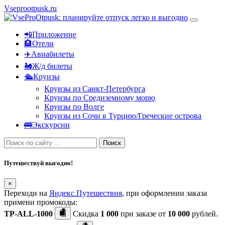
Vseprootpusk.ru
📲Приложение
🏨Отели
✈️Авиабилеты
🚂Ж/д билеты
🛳Круизы
Круизы из Санкт-Петербурга
Круизы по Средиземному морю
Круизы по Волге
Круизы из Сочи в Турцию/Греческие острова
🚌Экскурсии
Поиск
Путешествуй выгодно!
×
Переходи на
Яндекс.Путешествия
, при оформлении заказа
примени промокоды:
TP-ALL-1000
Скидка
1 000
при заказе от
10 000
рублей.