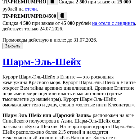
TP-PREMIUMPRO
Скидка
2 500
при заказе от
25 000
рублей на
отели
.
TP-PREMIUMPRO4500
Скидка
4 500
при заказе от
45 000
рублей
на отели с лендинга
,
действует только 24.07.2026.
Промокоды действую в июле: до 31.07.2026.
Закрыть
Шарм-Эль-Шейх
Курорт Шарм-Эль-Шейх в Египте — это роскошная
жемчужина Красного моря. Курорт Шарм-Эль-Шейх в Египте
откроет Вам тайны древних цивилизаций. Древние Египтяне
первыми в мире оценили власть и магию золота (третье
тысячелетие до нашей эры). Курорт Шарм-Эль-Шейх
омолаживает тело и душу, словно «золотые нити Клеопатры».
Шарм-Эль-Шейх или «Царский Залив»
расположен на юге
Синайского полуострова в Азии. Шарм-Эль-Шейх еще
называют «Бухта Шейха». На территории курорта Шарм-Эль-
Шейх расположено более 215 отелей и находится
международный аэропорт «Рас-Назрани». Здесь все в