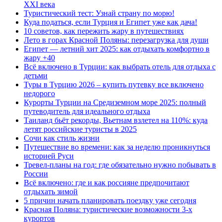
XXI века
Туристический тест: Узнай страну по морю!
Куда податься, если Турция и Египет уже как дача!
10 советов, как пережить жару в путешествиях
Лето в горах Красной Поляны: перезагрузка для души
Египет — летний хит 2025: как отдыхать комфортно в
жару +40
Всё включено в Турции: как выбрать отель для отдыха с
детьми
Туры в Турцию 2026 – купить путевку все включено
недорого
Курорты Турции на Средиземном море 2025: полный
путеводитель для идеального отдыха
Таиланд бьёт рекорды, Вьетнам взлетел на 110%: куда
летят российские туристы в 2025
Сочи как стиль жизни
Путешествие во времени: как за неделю проникнуться
историей Руси
Тревел-планы на год: где обязательно нужно побывать в
России
Всё включено: где и как россияне предпочитают
отдыхать зимой
5 причин начать планировать поездку уже сегодня
Красная Поляна: туристические возможности 3-х
курортов