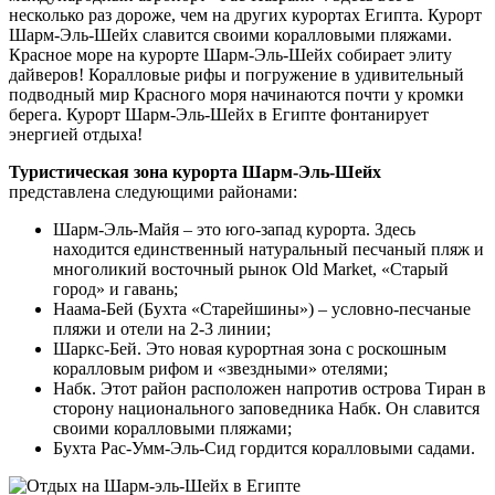
несколько раз дороже, чем на других курортах Египта. Курорт
Шарм-Эль-Шейх славится своими коралловыми пляжами.
Красное море на курорте Шарм-Эль-Шейх собирает элиту
дайверов! Коралловые рифы и погружение в удивительный
подводный мир Красного моря начинаются почти у кромки
берега. Курорт Шарм-Эль-Шейх в Египте фонтанирует
энергией отдыха!
Туристическая зона курорта Шарм-Эль-Шейх
представлена следующими районами:
Шарм-Эль-Майя – это юго-запад курорта. Здесь
находится единственный натуральный песчаный пляж и
многоликий восточный рынок Old Market, «Старый
город» и гавань;
Наама-Бей (Бухта «Старейшины») – условно-песчаные
пляжи и отели на 2-3 линии;
Шаркс-Бей. Это новая курортная зона с роскошным
коралловым рифом и «звездными» отелями;
Набк. Этот район расположен напротив острова Тиран в
сторону национального заповедника Набк. Он славится
своими коралловыми пляжами;
Бухта Рас-Умм-Эль-Сид гордится коралловыми садами.