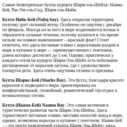
Самые безветренные бухты курорта Шарм-эль-Шейха: Наама-
Бей, Рас-Ум-эль-Сид, Шарм-эль-Майя.
Бухта Набк-Бей (Nabq bay)
. Здесь открытая территория,
поэтому дует сильный ветер. Особенно он ощутим с декабря
по февраль. Иногда из-за него в море поднимаются волны и
образуются сильные течения, поэтому купаться в это время
нельзя: на пляжах вывешивают – красный флаг! Стоит
отметить, что здесь песчаные пляжи с коралловым входом в
море и купание в море — преимущественно с понтонов,
длина которых достигает до 1 км. Однако, практически у
каждого отеля на курорте Шарм-Эль-Шейх есть небольшие
расчищенные от кораллов лагуны, где с удовольствием
плещутся дети. Здесь очень ощутимы отливы и приливы.
Бухта Шаркс-Бей (Sharks Bay)
. Эта бухта, благодаря красоте
кораллов и подводного мира, ориентирована на
комфортабельный, спокойный, романтический vip-отдых в
великолепных отелях.
Бухта (Наама-Бей) Naama Bay
. Это самая активная и
туристически развитая часть Шарм-Эль-Шейха. Здесь
торжествуют песчаные пляжи, местами пологий заход в море,
однако, возможны кораллы и купание с понтонов. Наама-Бей
— это центр развлечений курорта Шарм-Эль-Шейх: здесь