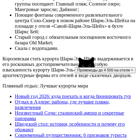
группы посещают: Главный пляж; Соленое озеро;
Мангровые заросли; Дайвинг;
Поющие фонтаны современного развлекательного
центра Сохо-Сквер в новом районе Шарм-Эль-Шейха на
площади у отеля «Савой-Шарм-Эль-Шейх» в бухте
Шаркс Бей;
Старый город с обязательным посещением восточного
базара Old Market;
Скала с водопадами.
Королевская стать курорта Шарм-Эль-Шейх выдерживается в
его роскошных достопримечательностях. Особую
изысканность курорту Шарм-Эль-Шейх придают
Промокоды до 4 500 на отели >
архитектурные формы его отелей в виде сказочных дворцов.
Пляжный отдых: Лучшые курорты мира
Новый год 2026: куда поехать и когда бронировать тур
Отдых в Адлере: районы, где лучшие пляжи,
развлечения
Неизвестный Сочи: сталинский ампир и секретные
панорамы
Шведский стол: история, особенности и почему его
обожают
Современный путешественник: 6 признаков туриста