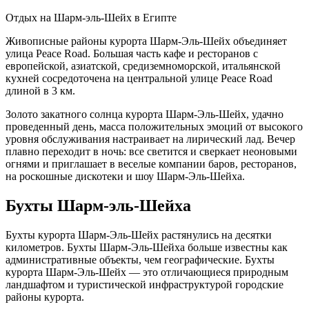
Отдых на Шарм-эль-Шейх в Египте
Живописные районы курорта Шарм-Эль-Шейх объединяет
улица Peace Road. Большая часть кафе и ресторанов с
европейской, азиатской, средиземноморской, итальянской
кухней сосредоточена на центральной улице Peace Road
длиной в 3 км.
Золото закатного солнца курорта Шарм-Эль-Шейх, удачно
проведенный день, масса положительных эмоций от высокого
уровня обслуживания настраивает на лирический лад. Вечер
плавно переходит в ночь: все светится и сверкает неоновыми
огнями и приглашает в веселые компании баров, ресторанов,
на роскошные дискотеки и шоу Шарм-Эль-Шейха.
Бухты Шарм-эль-Шейха
Бухты курорта Шарм-Эль-Шейх растянулись на десятки
километров. Бухты Шарм-Эль-Шейха больше известны как
административные объекты, чем географические. Бухты
курорта Шарм-Эль-Шейх — это отличающиеся природным
ландшафтом и туристической инфраструктурой городские
районы курорта.