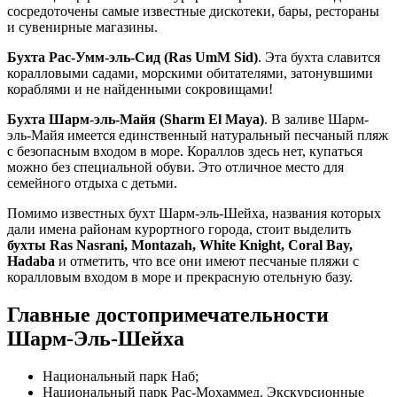
сосредоточены самые известные дискотеки, бары, рестораны
и сувенирные магазины.
Бухта Рас-Умм-эль-Сид (Ras UmM Sid)
. Эта бухта славится
коралловыми садами, морскими обитателями, затонувшими
кораблями и не найденными сокровищами!
Бухта Шарм-эль-Майя (Sharm El Maya)
. В заливе Шарм-
эль-Майя имеется единственный натуральный песчаный пляж
с безопасным входом в море. Кораллов здесь нет, купаться
можно без специальной обуви. Это отличное место для
семейного отдыха с детьми.
Помимо известных бухт Шарм-эль-Шейха, названия которых
дали имена районам курортного города, стоит выделить
бухты Ras Nasrani, Montazah, White Knight, Coral Bay,
Hadaba
и отметить, что все они имеют песчаные пляжи с
коралловым входом в море и прекрасную отельную базу.
Главные достопримечательности
Шарм-Эль-Шейха
Национальный парк Наб;
Национальный парк Рас-Мохаммед. Экскурсионные