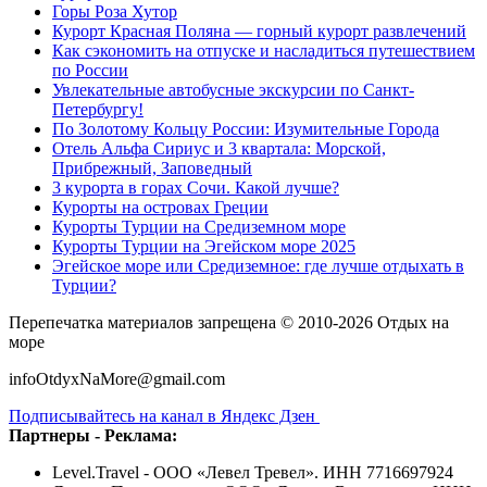
Горы Роза Хутор
Курорт Красная Поляна — горный курорт развлечений
Как сэкономить на отпуске и насладиться путешествием
по России
Увлекательные автобусные экскурсии по Санкт-
Петербургу!
По Золотому Кольцу России: Изумительные Города
Отель Альфа Сириус и 3 квартала: Морской,
Прибрежный, Заповедный
3 курорта в горах Сочи. Какой лучше?
Курорты на островах Греции
Курорты Турции на Средиземном море
Курорты Турции на Эгейском море 2025
Эгейское море или Средиземное: где лучше отдыхать в
Турции?
Перепечатка материалов запрещена © 2010-2026 Отдых на
море
infoOtdyxNaMore@gmail.com
Подписывайтесь на канал в Яндекс Дзен
Партнеры - Реклама:
Level.Travel - ООО «Левел Тревел». ИНН 7716697924