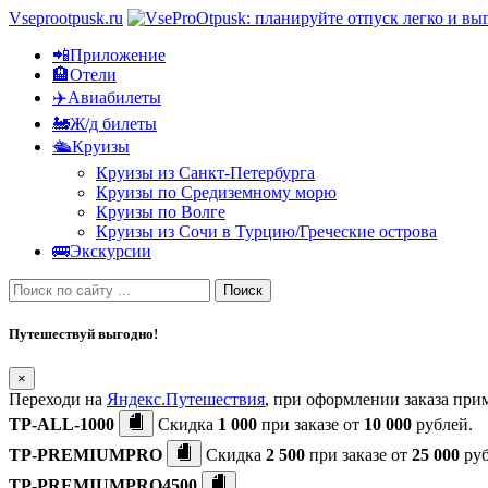
Vseprootpusk.ru
📲Приложение
🏨Отели
✈️Авиабилеты
🚂Ж/д билеты
🛳Круизы
Круизы из Санкт-Петербурга
Круизы по Средиземному морю
Круизы по Волге
Круизы из Сочи в Турцию/Греческие острова
🚌Экскурсии
Поиск
Путешествуй выгодно!
×
Переходи на
Яндекс.Путешествия
, при оформлении заказа пр
TP-ALL-1000
Скидка
1 000
при заказе от
10 000
рублей.
TP-PREMIUMPRO
Скидка
2 500
при заказе от
25 000
руб
TP-PREMIUMPRO4500