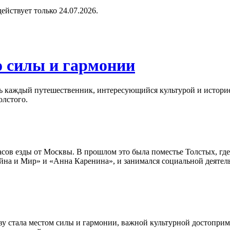
 действует только 24.07.2026.
о силы и гармонии
ть каждый путешественник, интересующийся культурой и историе
олстого.
часов езды от Москвы. В прошлом это была поместье Толстых, где
йна и Мир» и «Анна Каренина», и занимался социальной деятел
ву стала местом силы и гармонии, важной культурной достопри