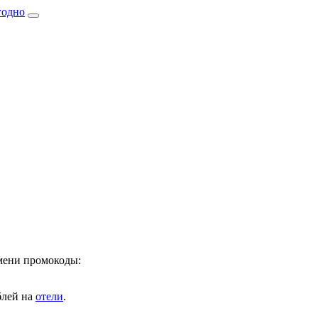
имени промокоды:
лей на
отели
.