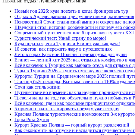
Пляжный отдых: Лучшые курорты мира
Новый год 2026: куда поехать и когда бронировать тур
Отдых в Адлере: районы, где лучшие пляжи, развлечения
Неизвестный Сочи: сталинский ампир и секретные пано
Шведский стол: история, особенности и почему его обож
Современный путешественник: 6 признаков туриста XXI 
Туристический тест: Узнай страну по морю!
Куда податься, если Турция и Египет уже как дача!
10 советов, как пережить жару в путешествиях
Лето в горах Красной Поляны: перезагрузка для души
Египет — летний хит 2025: как отдыхать комфортно в жа
Всё включено в Турции: как выбрать отель для отдыха с 
Туры в Турцию 2026 – купить путевку все включено недо
Курорты Турции на Средиземном море 2025: полный путе
Таиланд бьёт рекорды, Вьетнам взлетел на 110%: куда лет
Сочи как стиль жизни
Путешествие во времени: как за неделю проникнуться ис
Тревел-планы на год: где обязательно нужно побывать в 
Всё включено: где и как россияне предпочитают отдыхат
5 причин начать планировать поездку уже сегодня
Красная Поляна: туристические возможности 3-х курорто
Горы Роза Хутор
Курорт Красная Поляна — горный курорт развлечений
Как сэкономить на отпуске и насладиться путешествием 