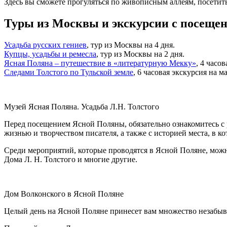
Здесь вы сможете прогуляться по живописным аллеям, посетить
Туры из Москвы и экскурсии с посеще
Усадьба русских гениев
, тур из Москвы на 4 дня.
Купцы, усадьбы и ремесла
, тур из Москвы на 2 дня.
Ясная Поляна – путешествие в «литературную Мекку»
, 4 часо
Следами Толстого по Тульской земле
, 6 часовая экскурсия на 
Музей Ясная Поляна. Усадьба Л.Н. Толстого
Перед посещением Ясной Поляны, обязательно ознакомитесь с 
жизнью и творчеством писателя, а также с историей места, в к
Среди мероприятий, которые проводятся в Ясной Поляне, можн
Дома Л. Н. Толстого и многие другие.
Дом Волконского в Ясной Поляне
Целый день на Ясной Поляне принесет вам множество незабыва